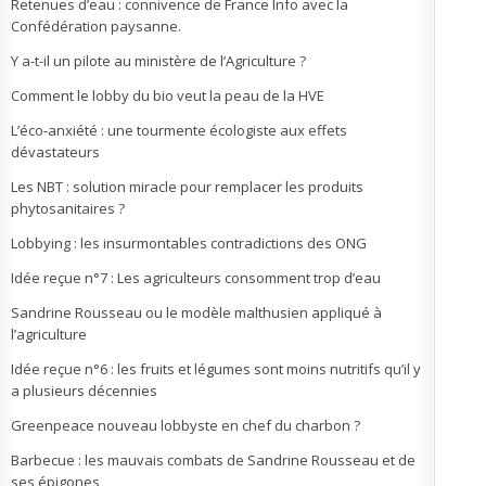
Retenues d’eau : connivence de France Info avec la
Confédération paysanne.
Y a-t-il un pilote au ministère de l’Agriculture ?
Comment le lobby du bio veut la peau de la HVE
L’éco-anxiété : une tourmente écologiste aux effets
dévastateurs
Les NBT : solution miracle pour remplacer les produits
phytosanitaires ?
Lobbying : les insurmontables contradictions des ONG
Idée reçue n°7 : Les agriculteurs consomment trop d’eau
Sandrine Rousseau ou le modèle malthusien appliqué à
l’agriculture
Idée reçue n°6 : les fruits et légumes sont moins nutritifs qu’il y
a plusieurs décennies
Greenpeace nouveau lobbyste en chef du charbon ?
Barbecue : les mauvais combats de Sandrine Rousseau et de
ses épigones