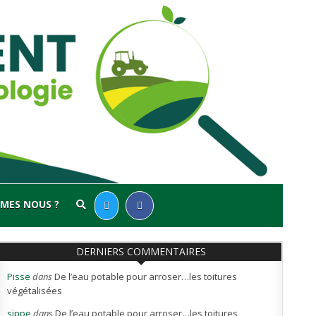
MES NOUS ?
DERNIERS COMMENTAIRES
Pisse
dans
De l’eau potable pour arroser…les toitures
végétalisées
sippe
dans
De l’eau potable pour arroser…les toitures