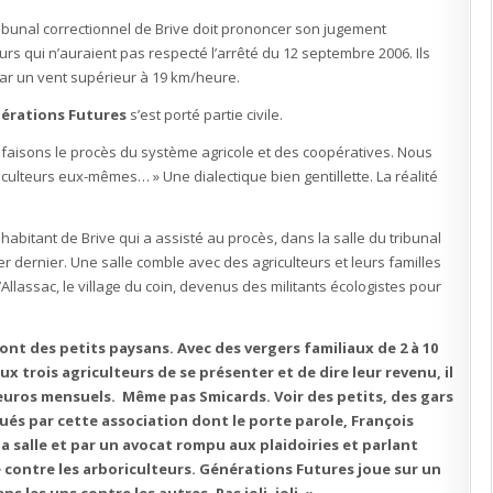
»
s’attaque
tribunal correctionnel de Brive doit prononcer son jugement
à
de
urs qui n’auraient pas respecté l’arrêté du 12 septembre 2006. Ils
petits
paysans
 par un vent supérieur à 19 km/heure.
érations Futures
s’est porté partie civile.
faisons le procès du système agricole et des coopératives. Nous
culteurs eux-mêmes… » Une dialectique bien gentillette. La réalité
 habitant de Brive qui a assisté au procès, dans la salle du tribunal
ier dernier. Une salle comble avec des agriculteurs et leurs familles
’Allassac, le village du coin, devenus des militants écologistes pour
 sont des petits paysans. Avec des vergers familiaux de 2 à 10
 trois agriculteurs de se présenter et de dire leur revenu, il
00 euros mensuels. Même pas Smicards. Voir des petits, des gars
ués par cette association dont le porte parole, François
la salle et par un avocat rompu aux plaidoiries et parlant
e contre les arboriculteurs. Générations Futures joue sur un