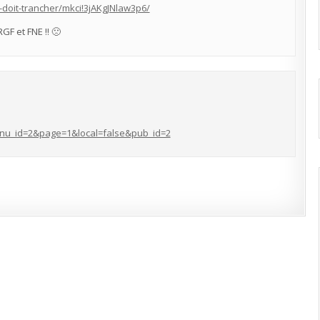
-doit-trancher/mkci!3jAKgJNlaw3p6/
F et FNE !! 🙁
enu_id=2&page=1&local=false&pub_id=2