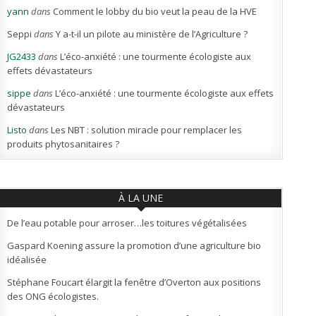
yann
dans
Comment le lobby du bio veut la peau de la HVE
Seppi
dans
Y a-t-il un pilote au ministère de l’Agriculture ?
JG2433
dans
L’éco-anxiété : une tourmente écologiste aux
effets dévastateurs
sippe
dans
L’éco-anxiété : une tourmente écologiste aux effets
dévastateurs
Listo
dans
Les NBT : solution miracle pour remplacer les
produits phytosanitaires ?
À LA UNE
De l’eau potable pour arroser…les toitures végétalisées
Gaspard Koening assure la promotion d’une agriculture bio
idéalisée
Stéphane Foucart élargit la fenêtre d’Overton aux positions
des ONG écologistes.