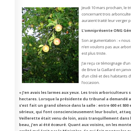
Jeudi 10 mars prochain, le 
concernant trois arboriculte
auraient traité leur verger
L’omniprésente ONG Gén
Son argumentation : « nous 
n’en voulons pas aux arbori
est plus triste.
J’ai reçu ce témoignage d’un
de Brive la Gaillard en janv
d’un côté et des habitants d
l’occasion.
« J’en avais les larmes aux yeux. Les trois arboriculteurs
hectares. Lorsque la présidente du tribunal a demandé aux
s’est fait un grand silence dans la salle : entre 600 et 8
sérieux, qui font consciencieusement leur boulot, attaq
Veillerette était venu de loin, assis tranquillement dans 
beau, j’en ai été écœuré. Quant aux voisins, on les mont