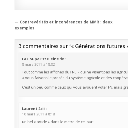
Navigation
← Contrevérités et incohérences de MMR : deux
de
exemples
l’article
3 commentaires sur “
« Générations futures 
La Coupe Est Pleine
dit :
8 mars 2011 à 18:02
Tout comme les affiches du FNE « qui ne visent pas les agricul
« nous faisons le procès du système agricole et des coopér
C’est un peu comme ceux qui vous avouent voter FN, mais grand 
Laurent 2
dit :
10 mars 2011 à 8:18
un bel « article » dans le metro de ce jour :