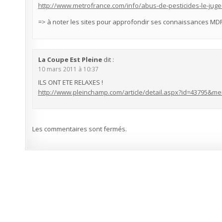
http://www.metrofrance.com/info/abus-de-pesticides-le-juge
=> à noter les sites pour approfondir ses connaissances MDRG
La Coupe Est Pleine
dit :
10 mars 2011 à 10:37
ILS ONT ETE RELAXES !
http://www.pleinchamp.com/article/detail.aspx?id=43795&m
Les commentaires sont fermés.