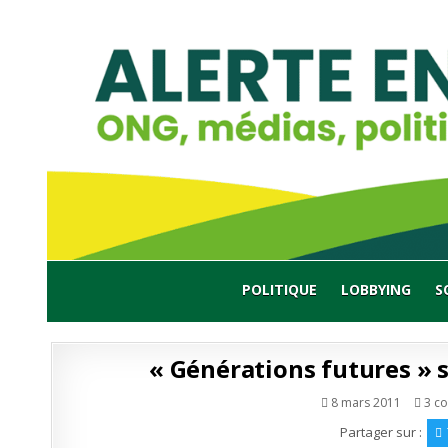
Skip
to
content
POLITIQUE
LOBBYING
S
« Générations futures » s
8 mars 2011
3 c
Partager sur :