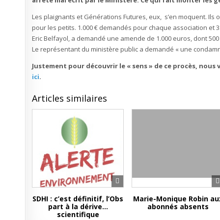
arrêté mal écrit par le Ministère. Ce qui fait monter les gen
Les plaignants et Générations Futures, eux, s’en moquent. Ils 
pour les petits. 1.000 € demandés pour chaque association et 3.
Eric Belfayol, a demandé une amende de 1.000 euros, dont 500 e
Le représentant du ministère public a demandé « une condamnati
Justement pour découvrir le « sens » de ce procès, nous 
ici
.
Articles similaires
SDHI : c’est définitif, l’Obs
Marie-Monique Robin au
part à la dérive…
abonnés absents
scientifique