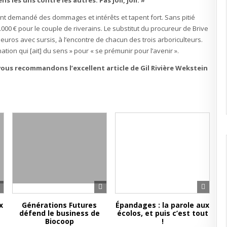
s les uns contre les autres. Pas joli, joli. »
ont demandé des dommages et intérêts et tapent fort. Sans pitié
000 € pour le couple de riverains. Le substitut du procureur de Brive
uros avec sursis, à l’encontre de chacun des trois arboriculteurs.
on qui [ait] du sens » pour « se prémunir pour l’avenir ».
vous recommandons l’excellent article de Gil Rivière Wekstein
x
Générations Futures
Épandages : la parole aux
défend le business de
écolos, et puis c’est tout
Biocoop
!