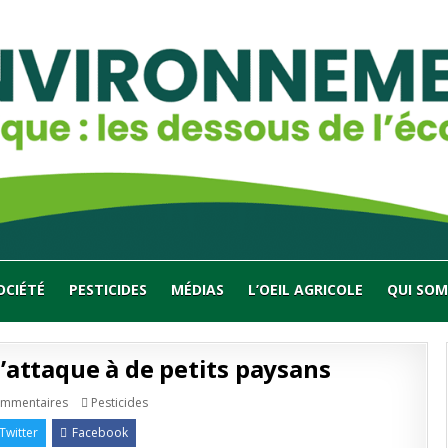
OCIÉTÉ
PESTICIDES
MÉDIAS
L’OEIL AGRICOLE
QUI SOM
’attaque à de petits paysans
sur
Publié
ommentaires
Pesticides
«
en
Générations
Twitter
Facebook
futures