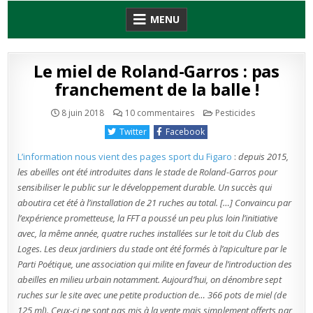
Skip
MENU
to
content
Le miel de Roland-Garros : pas
franchement de la balle !
sur
Publié
8 juin 2018
10 commentaires
Pesticides
Le
en
miel
Twitter
Facebook
de
Roland-
Garros
L’information nous vient des pages sport du Figaro
:
depuis 2015,
:
pas
les abeilles ont été introduites dans le stade de Roland-Garros pour
franchement
sensibiliser le public sur le développement durable. Un succès qui
de
la
aboutira cet été à l’installation de 21 ruches au total. […] Convaincu par
balle
!
l’expérience prometteuse, la FFT a poussé un peu plus loin l’initiative
avec, la même année, quatre ruches installées sur le toit du Club des
Loges. Les deux jardiniers du stade ont été formés à l’apiculture par le
Parti Poétique, une association qui milite en faveur de l’introduction des
abeilles en milieu urbain notamment. Aujourd’hui, on dénombre sept
ruches sur le site avec une petite production de… 366 pots de miel (de
125 ml). Ceux-ci ne sont pas mis à la vente mais simplement offerts par