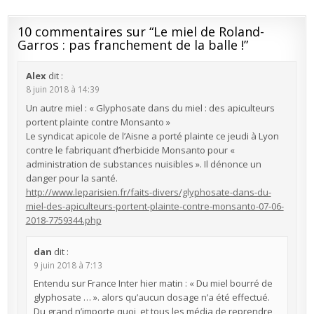
10 commentaires sur “
Le miel de Roland-
Garros : pas franchement de la balle !
”
Alex
dit :
8 juin 2018 à 14:39
Un autre miel : « Glyphosate dans du miel : des apiculteurs
portent plainte contre Monsanto »
Le syndicat apicole de l’Aisne a porté plainte ce jeudi à Lyon
contre le fabriquant d’herbicide Monsanto pour «
administration de substances nuisibles ». Il dénonce un
danger pour la santé.
http://www.leparisien.fr/faits-divers/glyphosate-dans-du-
miel-des-apiculteurs-portent-plainte-contre-monsanto-07-06-
2018-7759344.php
dan
dit :
9 juin 2018 à 7:13
Entendu sur France Inter hier matin : « Du miel bourré de
glyphosate … ». alors qu’aucun dosage n’a été effectué.
Du grand n’importe quoi, et tous les média de reprendre