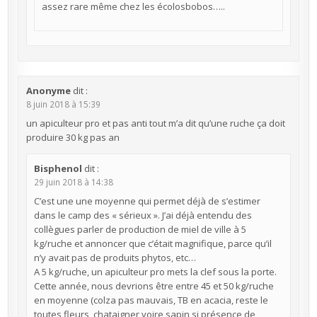
assez rare même chez les écolosbobos…..
Anonyme
dit :
8 juin 2018 à 15:39
un apiculteur pro et pas anti tout m’a dit qu’une ruche ça doit
produire 30 kg pas an
Bisphenol
dit :
29 juin 2018 à 14:38
C’est une une moyenne qui permet déjà de s’estimer
dans le camp des « sérieux ». J’ai déjà entendu des
collègues parler de production de miel de ville à 5
kg/ruche et annoncer que c’était magnifique, parce qu’il
n’y avait pas de produits phytos, etc…
A 5 kg/ruche, un apiculteur pro mets la clef sous la porte.
Cette année, nous devrions être entre 45 et 50 kg/ruche
en moyenne (colza pas mauvais, TB en acacia, reste le
toutes fleurs, chataigner voire sapin si présence de