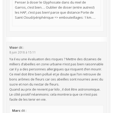
Penser à doser le Glyphosate dans du miel de
Garros, c’est bien…. Oublier de doser (entre autres!)
les HAP, c’est pas bien! parce que distance Porte de
Saint Cloud/périphérique => embouteillages: 1 km…..
Visor
dit :
8 juin 2018 à 15:11
Ya il eu une évaluation des risques ? Mettre des dizaines de
milliers d’abeilles en zone urbaine n’est pas bien raisonnable
car il y a des personnes allergiques qui risquent d’en mourir.
Ce miel doit être bien pollué et je doute que l’on retrouve de
bons arômes de fleurs car ces abeilles sont nourries avec du
sucre et non du nectar de fleurs.
Quand au prix de revient par kilo , il doit être astronomique.
Le côté positif néanmoins: cela montrera que ce n’est pas
facile de les tenir en vie.
Marc
dit :