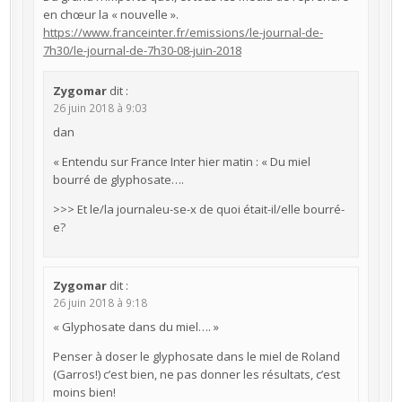
en chœur la « nouvelle ».
https://www.franceinter.fr/emissions/le-journal-de-
7h30/le-journal-de-7h30-08-juin-2018
Zygomar
dit :
26 juin 2018 à 9:03
dan
« Entendu sur France Inter hier matin : « Du miel
bourré de glyphosate….
>>> Et le/la journaleu-se-x de quoi était-il/elle bourré-
e?
Zygomar
dit :
26 juin 2018 à 9:18
« Glyphosate dans du miel…. »
Penser à doser le glyphosate dans le miel de Roland
(Garros!) c’est bien, ne pas donner les résultats, c’est
moins bien!