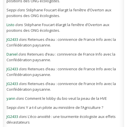
positions des ONG écologistes.
Seppi
dans
Stéphane Foucart élargit la fenêtre d’Overton aux
positions des ONG écologistes.
Listo
dans
Stéphane Foucart élargit la fenêtre d’Overton aux
positions des ONG écologistes.
JG2433
dans
Retenues d’eau : connivence de France Info avec la
Confédération paysanne.
Daniel
dans
Retenues d’eau : connivence de France Info avec la
Confédération paysanne.
JG2433
dans
Retenues d’eau : connivence de France Info avec la
Confédération paysanne.
JG2433
dans
Retenues d’eau : connivence de France Info avec la
Confédération paysanne.
yann
dans
Comment le lobby du bio veut la peau de la HVE
Seppi
dans
Y a-t-il un pilote au ministère de l’Agriculture ?
JG2433
dans
L’éco-anxiété : une tourmente écologiste aux effets
dévastateurs