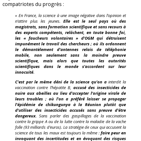
compatriotes du progrès :
« En France, la science à une image négative dans l’opinion et
n’attire plus les jeunes.
Elle est le seul pays où des
magistrats, sans formation scientifique et sans recours à
des experts compétents, relâchent, en toute bonne foi,
les « faucheurs volontaires » d’OGM qui détruisent
impunément le travail des chercheurs ; où ils ordonnent
le démantèlement d’antennes relais de téléphonie
mobile, non seulement sans la moindre preuve
scientifique, mais alors que toutes les autorités
scientifiques dans le monde s’accordent sur leur
innocuité.
C’est par le même déni de la science qu’on a
interdit la
vaccination contre l’hépatite B,
accusé des insecticides de
nuire aux abeilles au lieu d’accepter l’origine virale de
leurs troubles ; où l’on a préféré laisser se propager
l’épidémie de chikungunya à la Réunion plutôt que
d’utiliser des insecticides accusés sans preuve d’être
dangereux.
Sans parler des gaspillages de la vaccination
contre la grippe A ou de la lutte contre la maladie de la vache
folle (93 milliards d’euros). La stratégie de ceux qui accusent la
science de tous les maux est toujours la même :
faire peur en
invoquant des incertitudes et en évoquant des risques