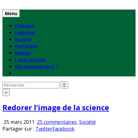
Skip
to
Menu
content
Politique
Lobbying
Société
Pesticides
Médias
L’oeil agricole
Qui sommes nous ?
Rechercher
:
×
Redorer l’image de la science
sur
Publié
25 mars 2011
25 commentaires
Société
Redorer
en
Partager sur :
Twitter
Facebook
l’image