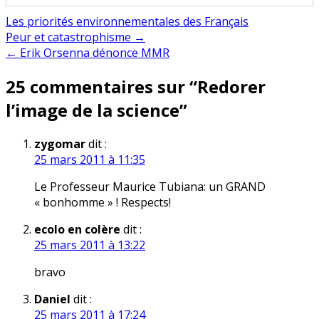
Les priorités environnementales des Français
Navigation
Peur et catastrophisme →
← Erik Orsenna dénonce MMR
de
25 commentaires sur “
Redorer
l’article
l’image de la science
”
zygomar
dit :
25 mars 2011 à 11:35
Le Professeur Maurice Tubiana: un GRAND
« bonhomme » ! Respects!
ecolo en colère
dit :
25 mars 2011 à 13:22
bravo
Daniel
dit :
25 mars 2011 à 17:24