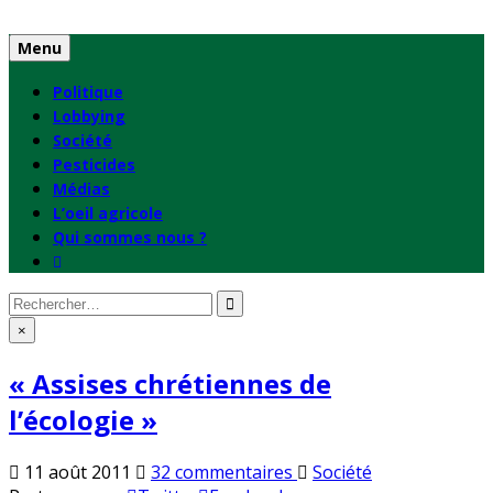
Skip
to
Menu
content
Politique
Lobbying
Société
Pesticides
Médias
L’oeil agricole
Qui sommes nous ?
Rechercher
:
×
« Assises chrétiennes de
l’écologie »
sur
Publié
11 août 2011
32 commentaires
Société