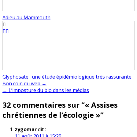
Adieu au Mammouth
Glyphosate : une étude épidémiologique très rassurante
Navigation
Bon coin du web →
← L’imposture du bio dans les médias
de
32 commentaires sur “
« Assises
l’article
chrétiennes de l’écologie »
”
zygomar
dit :
11 août 2011 à 15:29