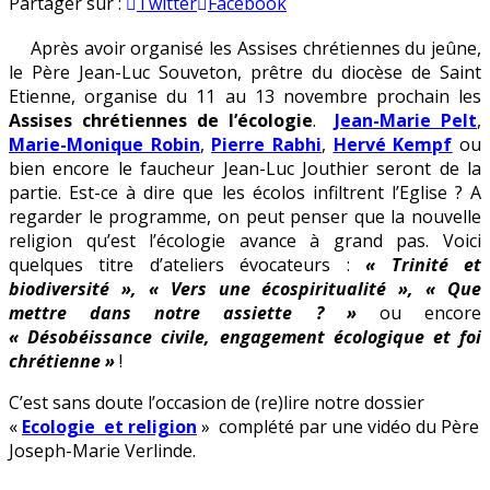
« Assises
en
Partager sur :
Twitter
Facebook
chrétiennes
Après avoir organisé les Assises chrétiennes du jeûne,
de
le Père Jean-Luc Souveton, prêtre du diocèse de Saint
l’écologie »
Etienne, organise du 11 au 13 novembre prochain les
Assises chrétiennes de l’écologie
.
Jean-Marie Pelt
,
Marie-Monique Robin
,
Pierre Rabhi
,
Hervé Kempf
ou
bien encore le faucheur Jean-Luc Jouthier seront de la
partie. Est-ce à dire que les écolos infiltrent l’Eglise ? A
regarder le programme, on peut penser que la nouvelle
religion qu’est l’écologie avance à grand pas. Voici
quelques titre d’ateliers évocateurs :
« Trinité et
biodiversité », « Vers une écospiritualité », « Que
mettre dans notre assiette ? »
ou encore
« Désobéissance civile, engagement écologique et foi
chrétienne »
!
C’est sans doute l’occasion de (re)lire notre dossier
«
Ecologie et religion
» complété par une vidéo du Père
Joseph-Marie Verlinde.