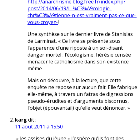
http://anarchrisme.blog.free.fr/index.php?
post/2014/06/19/L-%C3%A9cologie-
chr%C3%A9tienne-n-est-vraiment-pas-ce-que-
vous-croyez-
!
Une synthèse sur le dernier livre de Stanislas
de Larminat, « Ce livre se présente sous
l’apparence d’une riposte à un soi-disant
danger mortel : l’écologisme, hérésie censée
menacer le catholicisme dans son existence
même.
Mais on découvre, à la lecture, que cette
enquête ne repose sur aucun fait. Elle fabrique
elle-même, à travers un fatras de digressions
pseudo-érudites et d’arguments biscornus,
l’objet (épouvantail) qu’elle veut dénoncer. »
karg
dit :
11 août 2011 à 15:50
» les assises du jêune » J’espère qu’ils font des