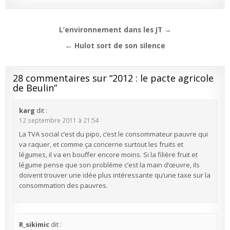
Navigation
L’environnement dans les JT →
de
← Hulot sort de son silence
l’article
28 commentaires sur “
2012 : le pacte agricole
de Beulin
”
karg
dit :
12 septembre 2011 à 21:54
La TVA social c’est du pipo, c’est le consommateur pauvre qui
va raquer, et comme ça concerne surtout les fruits et
légumes, il va en bouffer encore moins. Si la filière fruit et
légume pense que son problème c’est la main d’œuvre, ils
doivent trouver une idée plus intéressante qu’une taxe sur la
consommation des pauvres.
R_sikimic
dit :