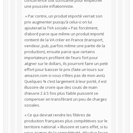
concurrence soit suffisante pour empêcher
une poussée inflationniste.
» Par contre, un produit importé verrait son
prix augmenter puisqu’à celui-ci on lui
ajouterait la TVA sociale » Pas forcément,
d’abord parce que même un produit importé
contient de la VA créer en France (transport,
vendeur, pub, parfois même une partie de la
production), ensuite parce que certains
importateurs profitent de l’euro fort pour
aligner sur le dollars, ils pourront faire un petit
effort pour baisser le prix (faite un tours sur
amazon.com si vous n’êtes pas de mon avis).
Quelques % c’est largement à leur porté, il est
illusoire de croire que des couts de main
d’œuvre 2 à 5 fois plus faible puissent se
compenser en transférant un peu de charges
sociales.
« Ce qui devrait rendre les filières de
production françaises plus compétitives sur le
territoire national. » Illusoire et sans effet, si tu
veux gagner de la compétitivité, dévalue l’euro