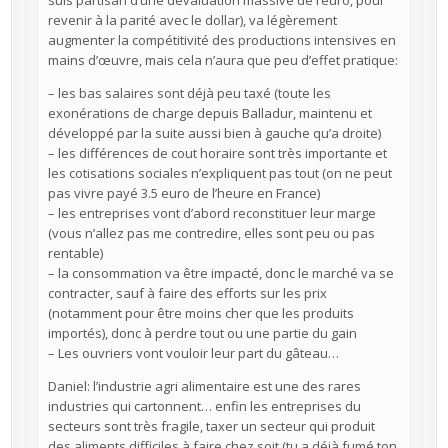
revenir à la parité avec le dollar), va légèrement
augmenter la compétitivité des productions intensives en
mains d’œuvre, mais cela n’aura que peu d’effet pratique:
– les bas salaires sont déjà peu taxé (toute les
exonérations de charge depuis Balladur, maintenu et
développé par la suite aussi bien à gauche qu’a droite)
– les différences de cout horaire sont très importante et
les cotisations sociales n’expliquent pas tout (on ne peut
pas vivre payé 3.5 euro de l’heure en France)
– les entreprises vont d’abord reconstituer leur marge
(vous n’allez pas me contredire, elles sont peu ou pas
rentable)
– la consommation va être impacté, donc le marché va se
contracter, sauf à faire des efforts sur les prix
(notamment pour être moins cher que les produits
importés), donc à perdre tout ou une partie du gain
– Les ouvriers vont vouloir leur part du gâteau…
Daniel: l’industrie agri alimentaire est une des rares
industries qui cartonnent… enfin les entreprises du
secteurs sont très fragile, taxer un secteur qui produit
des aliments difficiles à faire chez soit (tu a déjà fumé ton