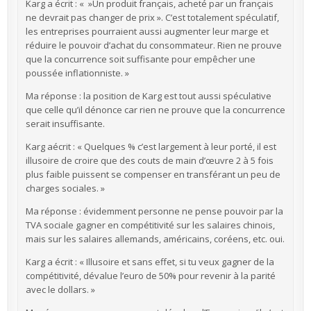
Karg a écrit : « »Un produit français, acheté par un français
ne devrait pas changer de prix ». C’est totalement spéculatif,
les entreprises pourraient aussi augmenter leur marge et
réduire le pouvoir d’achat du consommateur. Rien ne prouve
que la concurrence soit suffisante pour empêcher une
poussée inflationniste. »
Ma réponse : la position de Karg est tout aussi spéculative
que celle qu’il dénonce car rien ne prouve que la concurrence
serait insuffisante.
Karg aécrit : « Quelques % c’est largement à leur porté, il est
illusoire de croire que des couts de main d’œuvre 2 à 5 fois
plus faible puissent se compenser en transférant un peu de
charges sociales. »
Ma réponse : évidemment personne ne pense pouvoir par la
TVA sociale gagner en compétitivité sur les salaires chinois,
mais sur les salaires allemands, américains, coréens, etc. oui.
Karg a écrit : « Illusoire et sans effet, si tu veux gagner de la
compétitivité, dévalue l’euro de 50% pour revenir à la parité
avec le dollars. »