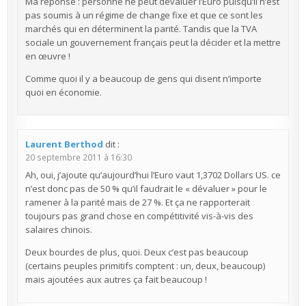
Ma réponse : personne ne peut dévaluer l’Euro puisqu’il n’est
pas soumis à un régime de change fixe et que ce sont les
marchés qui en déterminent la parité. Tandis que la TVA
sociale un gouvernement français peut la décider et la mettre
en œuvre !
Comme quoi il y a beaucoup de gens qui disent n’importe
quoi en économie.
Laurent Berthod
dit :
20 septembre 2011 à 16:30
Ah, oui, j’ajoute qu’aujourd’hui l’Euro vaut 1,3702 Dollars US. ce
n’est donc pas de 50 % qu’il faudrait le « dévaluer » pour le
ramener à la parité mais de 27 %. Et ça ne rapporterait
toujours pas grand chose en compétitivité vis-à-vis des
salaires chinois.
Deux bourdes de plus, quoi. Deux c’est pas beaucoup
(certains peuples primitifs comptent : un, deux, beaucoup)
mais ajoutées aux autres ça fait beaucoup !