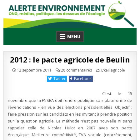
Skip
to
content
MENU
2012 : le pacte agricole de Beulin
sur
Publié
12 septembre 2011
28 commentaires
L'œil agricole
2012
en
:
Twitter
Facebook
le
pacte
agricole
de
C’est le 15
Beulin
novembre que la FNSEA doit rendre publique sa « plateforme de
revendications » en vue des élections présidentielles. Objectif :
faire pression sur les candidats en les invitant à prendre position
sur la question agricole. La méthode n’est pas nouvelle ni sans
rappeler celle de Nicolas Hulot en 2007 aves son pacte
écologique. Meilleure compétitivité, TVA sociale (concrètement,