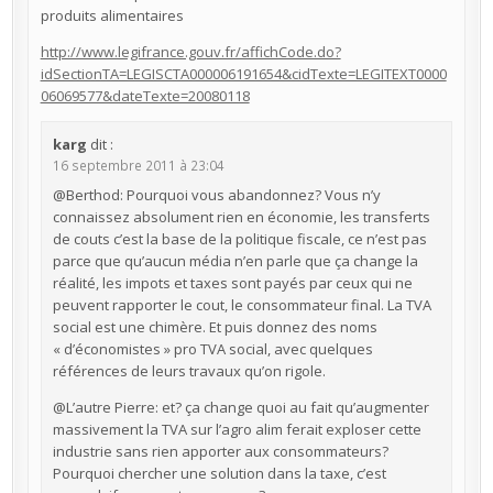
produits alimentaires
http://www.legifrance.gouv.fr/affichCode.do?
idSectionTA=LEGISCTA000006191654&cidTexte=LEGITEXT0000
06069577&dateTexte=20080118
karg
dit :
16 septembre 2011 à 23:04
@Berthod: Pourquoi vous abandonnez? Vous n’y
connaissez absolument rien en économie, les transferts
de couts c’est la base de la politique fiscale, ce n’est pas
parce que qu’aucun média n’en parle que ça change la
réalité, les impots et taxes sont payés par ceux qui ne
peuvent rapporter le cout, le consommateur final. La TVA
social est une chimère. Et puis donnez des noms
« d’économistes » pro TVA social, avec quelques
références de leurs travaux qu’on rigole.
@L’autre Pierre: et? ça change quoi au fait qu’augmenter
massivement la TVA sur l’agro alim ferait exploser cette
industrie sans rien apporter aux consommateurs?
Pourquoi chercher une solution dans la taxe, c’est