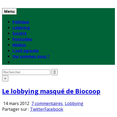
Skip
to
Menu
content
Politique
Lobbying
Société
Pesticides
Médias
L’oeil agricole
Qui sommes nous ?
Rechercher
:
×
Le lobbying masqué de Biocoop
sur
Publié
14 mars 2012
7 commentaires
Lobbying
Le
en
Partager sur :
Twitter
Facebook
lobbying