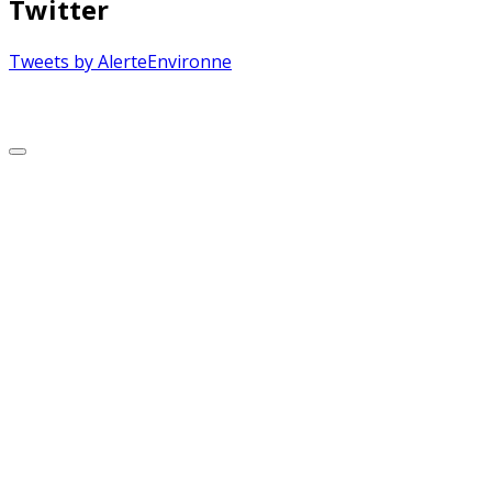
Twitter
Tweets by AlerteEnvironne
Copyright © 2026 Alerte Environnement
Scroll
to
Top