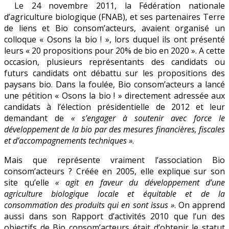
Le 24 novembre 2011, la Fédération nationale
masqué
d’agriculture biologique (FNAB), et ses partenaires Terre
de
de liens et Bio consom’acteurs, avaient organisé un
Biocoop
colloque « Osons la bio ! », lors duquel ils ont présenté
leurs « 20 propositions pour 20% de bio en 2020 ». A cette
occasion, plusieurs représentants des candidats ou
futurs candidats ont débattu sur les propositions des
paysans bio. Dans la foulée, Bio consom’acteurs a lancé
une pétition « Osons la bio ! » directement adressée aux
candidats à l’élection présidentielle de 2012 et leur
demandant de
« s’engager à soutenir avec force le
développement de la bio par des mesures financières, fiscales
et d’accompagnements techniques »
.
Mais que représente vraiment l’association Bio
consom’acteurs ? Créée en 2005, elle explique sur son
site qu’elle
« agit en faveur du développement d’une
agriculture biologique locale et équitable et de la
consommation des produits qui en sont issus »
. On apprend
aussi dans son Rapport d’activités 2010 que l’un des
objectifs de Bio consom’acteurs était d’obtenir le statut