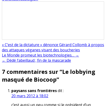
« C’est de la dictature » dénonce Gérard Collomb à propos
des attaques véganes visant des boucheries
Navigation
Le Monde promeut les biotechnologies… →
← Dédé l’abeillaud ; fin de la mascarade
de
7 commentaires sur “
Le lobbying
l’article
masqué de Biocoop
”
paysans sans frontiéres
dit :
20 mars 2012 à 18:02
c’est aussi un peu comme si le président d’un