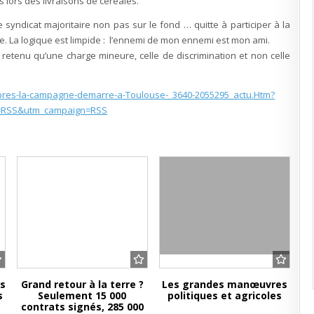
s lors des livraisons de céréales.
 syndicat majoritaire non pas sur le fond … quitte à participer à la
e. La logique est limpide : l’ennemi de mon ennemi est mon ami.
’a retenu qu’une charge mineure, celle de discrimination et non celle
mbres-la-campagne-demarre-a-Toulouse-_3640-2055295_actu.Htm?
m=RSS&utm_campaign=RSS
ps
Grand retour à la terre ?
Les grandes manœuvres
s
Seulement 15 000
politiques et agricoles
contrats signés, 285 000