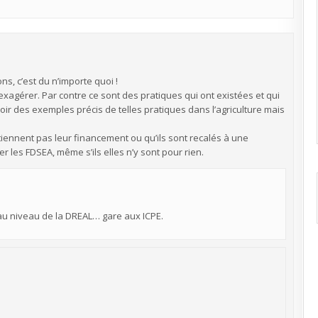
s, c’est du n’importe quoi !
 exagérer. Par contre ce sont des pratiques qui ont existées et qui
oir des exemples précis de telles pratiques dans l’agriculture mais
btiennent pas leur financement ou qu’ils sont recalés à une
r les FDSEA, même s’ils elles n’y sont pour rien.
 au niveau de la DREAL… gare aux ICPE.