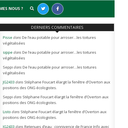
MES NOUS ?
DERNIERS COMMENTAIRES
Pisse
dans
De l’eau potable pour arroser…les toitures
végétalisées
sippe
dans
De l’eau potable pour arroser…les toitures
végétalisées
Seppi
dans
De l’eau potable pour arroser…les toitures
végétalisées
JG2433
dans
Stéphane Foucart élargit la fenêtre d’Overton aux
positions des ONG écologistes.
Seppi
dans
Stéphane Foucart élargit la fenêtre d’Overton aux
positions des ONG écologistes.
Listo
dans
Stéphane Foucart élargit la fenêtre d’Overton aux
positions des ONG écologistes.
JG2433
dans
Retenues d’eau : connivence de France Info avec