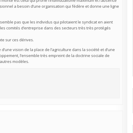
qui monte est celui qui prône l’individualisme maximum et l’absence
sionnel a besoin d’une organisation qui fédère et donne une ligne
semble pas que les individus qui pilotaient le syndicat en aient
les comités d’entreprise dans des secteurs très très protégés
te sur ces dérives.
d’une vision de la place de l’agriculture dans la société et d’une
loppement, l’ensemble très empreint de la doctrine sociale de
 autres modèles.