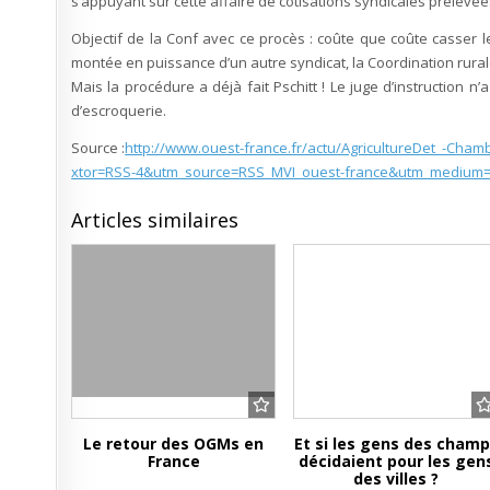
s’appuyant sur cette affaire de cotisations syndicales prélevée
Objectif de la Conf avec ce procès : coûte que coûte casser le
montée en puissance d’un autre syndicat, la Coordination rural
Mais la procédure a déjà fait Pschitt ! Le juge d’instruction n
d’escroquerie.
Source :
http://www.ouest-france.fr/actu/AgricultureDet_-Cha
xtor=RSS-4&utm_source=RSS_MVI_ouest-france&utm_mediu
Articles similaires
Le retour des OGMs en
Et si les gens des cham
France
décidaient pour les gen
des villes ?