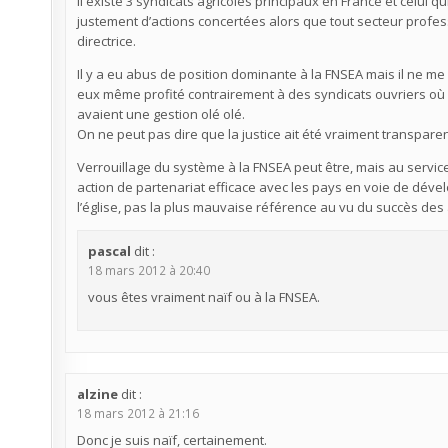
Il existe 3 syndicats agricoles principaux en France et celui 
justement d’actions concertées alors que tout secteur profes
directrice.
Il y a eu abus de position dominante à la FNSEA mais il ne me 
eux même profité contrairement à des syndicats ouvriers où 
avaient une gestion olé olé.
On ne peut pas dire que la justice ait été vraiment transparen
Verrouillage du système à la FNSEA peut être, mais au service 
action de partenariat efficace avec les pays en voie de déve
l’église, pas la plus mauvaise référence au vu du succès des
pascal
dit :
18 mars 2012 à 20:40
vous êtes vraiment naïf ou à la FNSEA.
alzine
dit :
18 mars 2012 à 21:16
Donc je suis naïf, certainement.