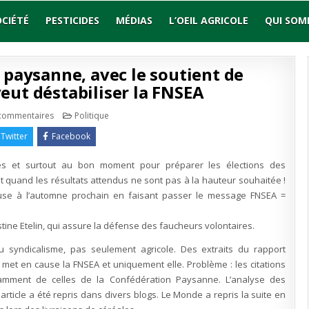
OCIÉTÉ
PESTICIDES
MÉDIAS
L’OEIL AGRICOLE
QUI SOM
paysanne, avec le soutient de
veut déstabiliser la FNSEA
sur
Publié
commentaires
Politique
Comment
en
la
Twitter
Facebook
Confédération
paysanne,
avec
ès et surtout au bon moment pour préparer les élections des
le
soutient
 quand les résultats attendus ne sont pas à la hauteur souhaitée !
de
journalistes
use à l’automne prochain en faisant passer le message FNSEA =
« amis »
veut
déstabiliser
la
tine Etelin, qui assure la défense des faucheurs volontaires.
FNSEA
 syndicalisme, pas seulement agricole. Des extraits du rapport
i met en cause la FNSEA et uniquement elle. Problème : les citations
tamment de celles de la Confédération Paysanne. L’analyse des
rticle a été repris dans divers blogs. Le Monde a repris la suite en