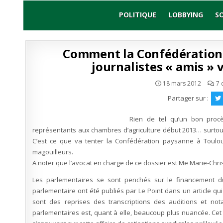
Skip
to
POLITIQUE
LOBBYING
S
content
Comment la Confédération 
journalistes « amis » 
18 mars 2012
7 
Partager sur :
Rien de tel qu’un bon proc
représentants aux chambres d’agriculture début 2013… surtout
C’est ce que va tenter la Confédération paysanne à Toulo
magouilleurs.
A noter que l’avocat en charge de ce dossier est Me Marie-Chris
Les parlementaires se sont penchés sur le financement du
parlementaire ont été publiés par Le Point dans un article qu
sont des reprises des transcriptions des auditions et no
parlementaires est, quant à elle, beaucoup plus nuancée. Cet a