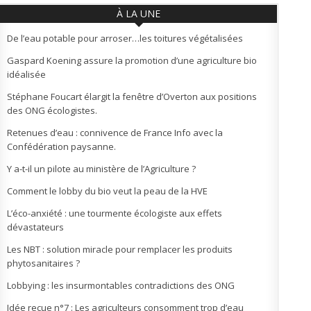
À LA UNE
De l’eau potable pour arroser…les toitures végétalisées
Gaspard Koening assure la promotion d’une agriculture bio
idéalisée
Stéphane Foucart élargit la fenêtre d’Overton aux positions
des ONG écologistes.
Retenues d’eau : connivence de France Info avec la
Confédération paysanne.
Y a-t-il un pilote au ministère de l’Agriculture ?
Comment le lobby du bio veut la peau de la HVE
L’éco-anxiété : une tourmente écologiste aux effets
dévastateurs
Les NBT : solution miracle pour remplacer les produits
phytosanitaires ?
Lobbying : les insurmontables contradictions des ONG
Idée reçue n°7 : Les agriculteurs consomment trop d’eau