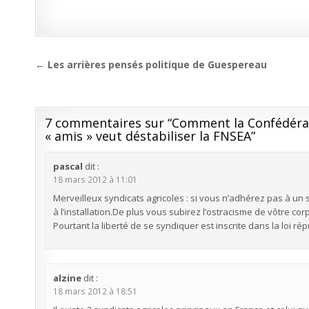
Navigation
← Les arrières pensés politique de Guespereau
de
l’article
7 commentaires sur “
Comment la Confédérati
« amis » veut déstabiliser la FNSEA
”
pascal
dit :
18 mars 2012 à 11:01
Merveilleux syndicats agricoles : si vous n’adhérez pas à un
à l’installation.De plus vous subirez l’ostracisme de vôtre cor
Pourtant la liberté de se syndiquer est inscrite dans la loi rép
alzine
dit :
18 mars 2012 à 18:51