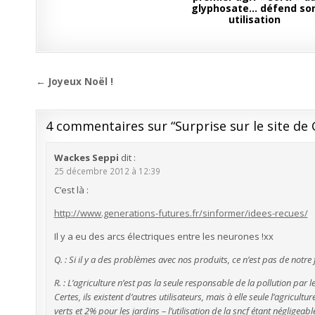
glyphosate… défend so
utilisation
Navigation
← Joyeux Noël !
de
l’article
4 commentaires sur “
Surprise sur le site d
Wackes Seppi
dit :
25 décembre 2012 à 12:39
C’est là :
http://www.generations-futures.fr/sinformer/idees-recues/
Il y a eu des arcs électriques entre les neurones !xx
Q. : Si il y a des problèmes avec nos produits, ce n’est pas de notre 
R. : L’agriculture n’est pas la seule responsable de la pollution par l
Certes, ils existent d’autres utilisateurs, mais à elle seule l’agricult
verts et 2% pour les jardins – l’utilisation de la sncf étant négligea