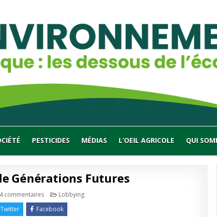
OCIÉTÉ
PESTICIDES
MÉDIAS
L’OEIL AGRICOLE
QUI SOM
 de Générations Futures
sur
Publié
4 commentaires
Lobbying
Surprise
en
sur
Twitter
Facebook
le