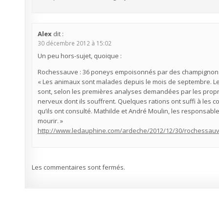
Alex
dit :
30 décembre 2012 à 15:02
Un peu hors-sujet, quoique :
Rochessauve : 36 poneys empoisonnés par des champignon
« Les animaux sont malades depuis le mois de septembre. Les
sont, selon les premières analyses demandées par les propr
nerveux dont ils souffrent. Quelques rations ont suffi à les c
qu’ils ont consulté. Mathilde et André Moulin, les responsabl
mourir. »
http://www.ledauphine.com/ardeche/2012/12/30/rochessau
Les commentaires sont fermés.