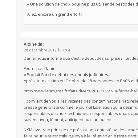
« Une solution de choix pour ne plus utiliser de pesticides 
Allez, encore un grand effort !
Alzine
dit :
28 décembre 2012 à 10:04
Daniel nous informe que c’est le début des surprises …et de
Fourni pas Daniel:
« Produit Bio : Le début des ennuis judiciaires.
Après l’intoxication en Octobre de 18 personnes en PACA et 
http://www.leprogres.fr/faits-divers/2012/12/27/la-farine-hal
Il convient de voir si les victimes des contaminations naturel
presse généraliste comme le journal Libération qui a désinfo
responsables de choix techniques irresponsables quant aux c
suivent aveuglément, anticipent ou manipulent.
NKM avec son principe de précaution, contesté par les acadé
faire pour la suite: chikungunya à la Réunion et le reste do