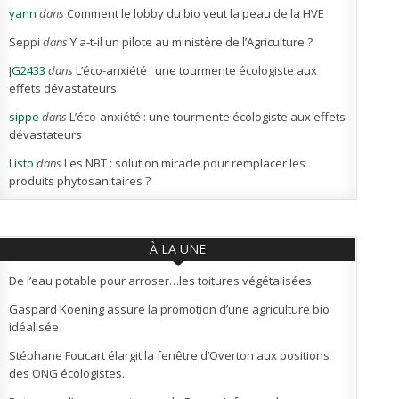
yann
dans
Comment le lobby du bio veut la peau de la HVE
Seppi
dans
Y a-t-il un pilote au ministère de l’Agriculture ?
JG2433
dans
L’éco-anxiété : une tourmente écologiste aux
effets dévastateurs
sippe
dans
L’éco-anxiété : une tourmente écologiste aux effets
dévastateurs
Listo
dans
Les NBT : solution miracle pour remplacer les
produits phytosanitaires ?
À LA UNE
De l’eau potable pour arroser…les toitures végétalisées
Gaspard Koening assure la promotion d’une agriculture bio
idéalisée
Stéphane Foucart élargit la fenêtre d’Overton aux positions
des ONG écologistes.