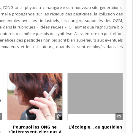
site
de
s, l’ONG anti –phytos a « inauguré » son nouveau site generations-
Générations
Futures
ternelle propagande sur les résidus des pesticides, la collusion des
nnementales avec les industriels, les dangers supposés des OGM,
se dans la rubriques « idées reçues », GF admet que l’agriculture bio
naturels » et même parfois de synthèse. Allez, encore un petit effort
énéfices des pesticides non bio sont bien supérieurs aux éventuels
mmateurs et les utilisateurs, quands ils sont employés dans les
Pourquoi les ONG ne
L’écologie… au quotidien
u
s’intéressent-elles pas à