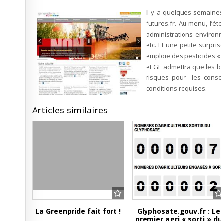
Il y a quelques semaine
futures.fr. Au menu, l’é
administrations enviro
etc. Et une petite surpri
emploie des pesticides « 
et GF admettra que les b
risques pour les conso
conditions requises.
Articles similaires
La Greenpride fait fort !
Glyphosate.gouv.fr : Le
premier agri « sorti » d