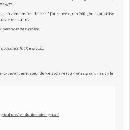
IPP-UPJ).
d’où viennent les chiffres ? J’ai trouvé qu’en 2001, on avait utilisé
uivre et soufre).
s pesticides de synthèse !
dans quasiment 100% des cas…
te, ci-devant animateur de vie scolaire (ou « enseignant » selon le
griculture/production-biologique/