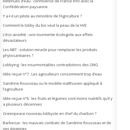
Retenues d’eau : connivence de France Info avec la
Confédération paysanne.
Y a-t-il un pilote au ministère de l’Agriculture ?
Comment le lobby du bio veut la peau de la HVE
L’éco-anxiété : une tourmente écologiste aux effets
dévastateurs
Les NBT : solution miracle pour remplacer les produits
phytosanitaires ?
Lobbying : les insurmontables contradictions des ONG
Idée reçue n°7 : Les agriculteurs consomment trop d’eau
Sandrine Rousseau ou le modèle malthusien appliqué à
l’agriculture
Idée reçue n°6 : les fruits et légumes sont moins nutritifs qu’il y
a plusieurs décennies
Greenpeace nouveau lobbyste en chef du charbon ?
Barbecue : les mauvais combats de Sandrine Rousseau et de
ses épigones