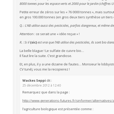
8000 tonnes pour les espace verts et 2000 pour le jardin (chiffres U
Petite erreur de zéros sur les « 76 0000 tonnes », mais surtout, 
en gros 100.000 tonnes (en gros deux tiers synthèse un tiers c
Q. : L’AB utilise aussi des pesticides, parfois dangereux, et même de
Attention : ce serait une « idée reçue » !
R. : Si il
(sic)
est vrai que l’AB utilise des pesticides, ils sont bio 
La belle blague ! Le sulfate de cuivre bio…
Il faut lire la suite. C’est grandiose.
Et, en plus, il y a une dizaine de fautes… Monsieur le lobbyis
CV tuné), vous me la recopierez !
Wackes Seppi
dit :
25 décembre 2012 à 12:40
Remarquez que dans la page :
http://www.generations-futures.fr/sinformer/alternatives/a
l’agriculture biologique est présentée comme :