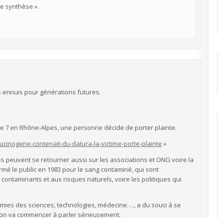
de synthèse ».
s ennuis pour générations futures.
de 7 en Rhône-Alpes, une personne décide de porter plainte.
lucinogene-contenait-du-datura-la-victime-porte-plainte
»
les peuvent se retourner aussi sur les associations et ONG voire la
rmé le public en 1983 pour le sang contaminé, qui sont
ontaminants et aux risques naturels, voire les politiques qui
mies des sciences, technologies, médecine…., a du souci à se
nt on va commencer à parler sérieusement.