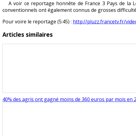
A voir ce reportage honnête de France 3 Pays de la L
n’est
conventionnels ont également connus de grosses difficultés
pas
tout
Pour voire le reportage (5:45) :
http://pluzz.francetv.fr/vi
rose
Articles similaires
40% des agris ont gagné moins de 360 euros par mois en 