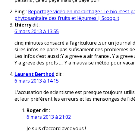
paisans , ça eu payé mais ça paye pu !!
Ping :
Reportage vidéo en maraîchage : Le bio n’est p
phytosanitaire des fruits et légumes | Scoop.it
thierry
dit :
6 mars 2013 à 13:55
cinq minutes consacré a l’agriculture ,sur un journal 
si les infos ne parle pas sufisament des problemes des
Les infos c’est aussi :Y a greve a air france . Y a greve
Y a greve des profs …. Y a mauvaise météo pour vaca
Laurent Berthod
dit :
6 mars 2013 à 14:15
L’accusation de scientisme est presque toujours utilis
et leur préfèrent les erreurs et les mensonges de l’idé
Roger
dit :
6 mars 2013 à 21:02
Je suis d’accord avec vous !