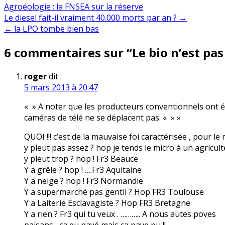
Agroéologie : la FNSEA sur la réserve
Navigation
Le diesel fait-il vraiment 40.000 morts par an ? →
← la LPO tombe bien bas
de
6 commentaires sur “
Le bio n’est pas
l’article
roger
dit :
5 mars 2013 à 20:47
« » A noter que les producteurs conventionnels ont é
caméras de télé ne se déplacent pas. « » »
QUOI !!! c’est de la mauvaise foi caractérisée , pour l
y pleut pas assez ? hop je tends le micro à un agricul
y pleut trop ? hop ! Fr3 Beauce
Y a grêle ? hop ! ….Fr3 Aquitaine
Y a neige ? hop ! Fr3 Normandie
Y a supermarché pas gentil ? Hop FR3 Toulouse
Y a Laiterie Esclavagiste ? Hop FR3 Bretagne
Y a rien ? Fr3 qui tu veux . ……….. A nous autes poves