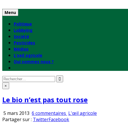
Skip
to
Menu
content
Politique
Lobbying
Société
Pesticides
Médias
L’oeil agricole
Qui sommes nous ?
Rechercher
:
×
Le bio n’est pas tout rose
sur
Publié
5 mars 2013
6 commentaires
L'œil agricole
Le
en
Partager sur :
Twitter
Facebook
bio