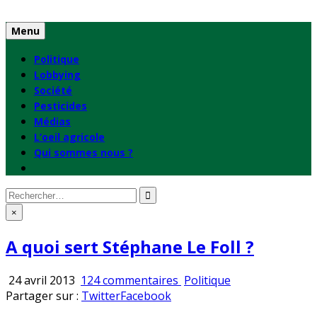
Skip
to
Menu
content
Politique
Lobbying
Société
Pesticides
Médias
L’oeil agricole
Qui sommes nous ?
Rechercher
:
×
A quoi sert Stéphane Le Foll ?
sur
Publié
24 avril 2013
124 commentaires
Politique
A
en
Partager sur :
Twitter
Facebook
quoi