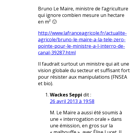
Bruno Le Maire, ministre de l’agriculture
qui ignore combien mesure un hectare
en m² 🙂
http://www.lafranceagricole.fr/actualite-
agricole/bruno-le-maire-a-la-tele-zero-
pointe-pour-le-ministre-a-l-interro-de-
canal-39287.html
Il faudrait surtout un ministre qui ait une
vision globale du secteur et suffisant fort
pour résister aux manipulations (FNSEA
et bio).
Wackes Seppi
dit :
26 avril 2013 à 19:58
M. Le Maire a aussi été soumis à
une « interrogation orale » dans
une émission, en gros sur la
« malbouffe », avec Élise Lucet. Il