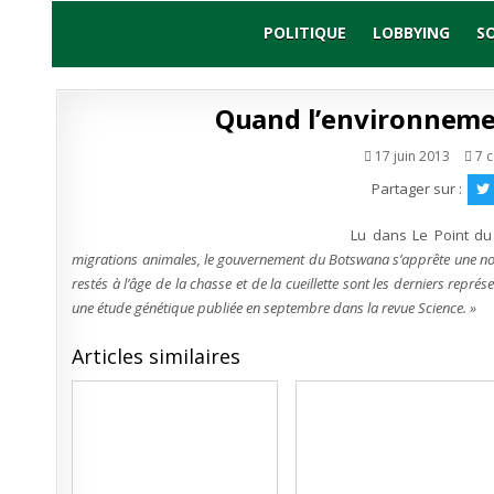
Skip
to
POLITIQUE
LOBBYING
S
content
Quand l’environneme
17 juin 2013
7 
Partager sur :
Lu dans Le Point du
migrations animales, le gouvernement du Botswana s’apprête une no
restés à l’âge de la chasse et de la cueillette sont les derniers repré
une étude génétique publiée en septembre dans la revue Science. »
Articles similaires