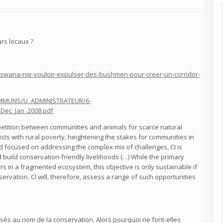
rs locaux ?
swana-nie-vouloir-expulser-des-bushmen-pour-creer-un-corridor-
COMMUNS/U_ADMINISTRATEUR/6-
_Dec_Jan_2008.pdf
mpetition between communities and animals for scarce natural
ts with rural poverty, heightening the stakes for communities in
and focused on addressing the complex mix of challenges, CI is
d build conservation-friendly livelihoods (…) While the primary
ors in a fragmented ecosystem, this objective is only sustainable if
servation. CI will, therefore, assess a range of such opportunities
sés au nom de la conservation. Alors pourquoi ne font-elles