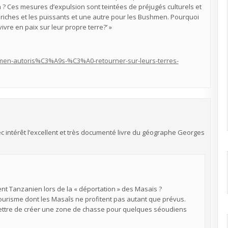
n ? Ces mesures d’expulsion sont teintées de préjugés culturels et
es riches et les puissants et une autre pour les Bushmen. Pourquoi
vre en paix sur leur propre terre?’ »
hmen-autoris%C3%A9s-%C3%A0-retourner-sur-leurs-terres-
vec intérêt l’excellent et très documenté livre du géographe Georges
ent Tanzanien lors de la « déportation » des Masaïs ?
tourisme dont les Masaîs ne profitent pas autant que prévus.
ermettre de créer une zone de chasse pour quelques séoudiens