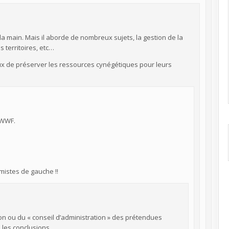
ous la main. Mais il aborde de nombreux sujets, la gestion de la
 territoires, etc…
eux de préserver les ressources cynégétiques pour leurs
u WWF.
émistes de gauche !!
tion ou du « conseil d’administration » des prétendues
les conclusions.