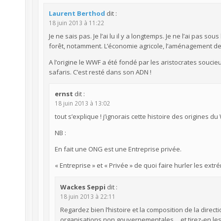
Laurent Berthod
dit :
18 juin 2013 à 11:22
Je ne sais pas. Je l’ai lu il y a longtemps. Je ne l’ai pas s
forêt, notamment. L’économie agricole, l’aménagement des
A l’origine le WWF a été fondé par les aristocrates souci
safaris. C’est resté dans son ADN !
ernst
dit :
18 juin 2013 à 13:02
tout s’explique ! j’ignorais cette histoire des origines d
NB :
En fait une ONG est une Entreprise privée.
« Entreprise » et « Privée » de quoi faire hurler les extr
Wackes Seppi
dit :
18 juin 2013 à 22:11
Regardez bien l’histoire et la composition de la direc
organisations non gouvernementales… et tirez-en les 