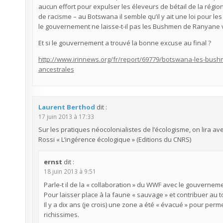
aucun effort pour expulser les éleveurs de bétail de la régio
de racisme – au Botswana il semble qu’il y ait une loi pour l
le gouvernement ne laisse-t-il pas les Bushmen de Ranyane vi
Et si le gouvernement a trouvé la bonne excuse au final ?
http://www.irinnews.org/fr/report/69779/botswana-les-bus
ancestrales
Laurent Berthod
dit :
17 juin 2013 à 17:33
Sur les pratiques néocolonialistes de l’écologisme, on lira a
Rossi « L’ingérence écologique » (Editions du CNRS)
ernst
dit :
18 juin 2013 à 9:51
Parle-t il de la « collaboration » du WWF avec le gouvernem
Pour laisser place à la faune « sauvage » et contribuer au 
Il y a dix ans (je crois) une zone a été « évacué » pour p
richissimes.