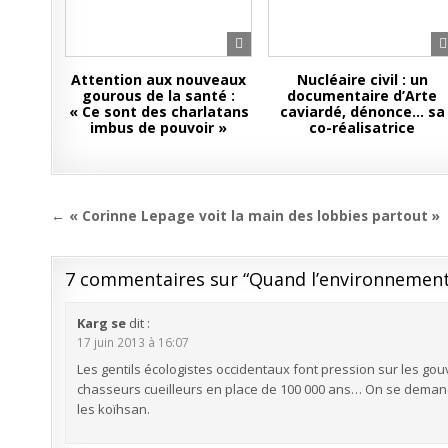
Attention aux nouveaux
Nucléaire civil : un
gourous de la santé :
documentaire d’Arte
« Ce sont des charlatans
caviardé, dénonce… sa
imbus de pouvoir »
co-réalisatrice
Navigation
← « Corinne Lepage voit la main des lobbies partout »
de
l’article
7 commentaires sur “
Quand l’environnemen
Karg se
dit :
17 juin 2013 à 16:07
Les gentils écologistes occidentaux font pression sur les g
chasseurs cueilleurs en place de 100 000 ans… On se deman
les koïhsan.