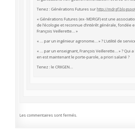
Tenez : Générations Futures sur
http://mdrgf.blogspot
« Générations Futures (ex- MDRGF) est une associati
de l’écologie et reconnue d’intérêt générale, fondée 
François Veillerette… »
« … par un ingénieur agronome… » ? L’utilité de servi
« … par un enseignant, François Veillerette… » ? Qui 
en est maintenant le porte-parole, a priori salarié ?
Tenez : le CRIIGEN…
Les commentaires sont fermés.