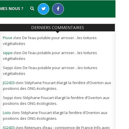
MES NOUS ?
DERNIERS COMMENTAIRES
Pisse
dans
De l’eau potable pour arroser…les toitures
végétalisées
sippe
dans
De l’eau potable pour arroser…les toitures
végétalisées
Seppi
dans
De l’eau potable pour arroser…les toitures
végétalisées
JG2433
dans
Stéphane Foucart élargit la fenêtre d’Overton aux
positions des ONG écologistes.
Seppi
dans
Stéphane Foucart élargit la fenêtre d’Overton aux
positions des ONG écologistes.
Listo
dans
Stéphane Foucart élargit la fenêtre d’Overton aux
positions des ONG écologistes.
JG2433
dans
Retenues d’eau : connivence de France Info avec