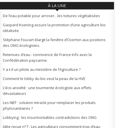
À LA UNE
De l’eau potable pour arroser…les toitures végétalisées
Gaspard Koening assure la promotion d’une agriculture bio
idéalisée
Stéphane Foucart élargit la fenêtre d’Overton aux positions
des ONG écologistes.
Retenues d’eau : connivence de France Info avec la
Confédération paysanne.
Y a-t-il un pilote au ministère de l’Agriculture ?
Comment le lobby du bio veut la peau de la HVE
L’éco-anxiété : une tourmente écologiste aux effets
dévastateurs
Les NBT : solution miracle pour remplacer les produits
phytosanitaires ?
Lobbying : les insurmontables contradictions des ONG
Idée reçue n°7 : Les agriculteurs consomment trop d’eau