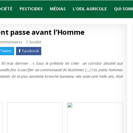
OCIÉTÉ
PESTICIDES
MÉDIAS
L’OEIL AGRICOLE
QUI SOM
nt passe avant l’Homme
sur
Publié
commentaires
Société
Quand
en
l’environnement
Twitter
Facebook
passe
avant
l’Homme
 30 mai dernier :
« Sous le prétexte de créer un corridor destiné aux
uvelle fois à sacrifier un communauté de Bushmen. […] Ces petits hommes
sentants de la plus ancienne branche humaine, née voila cent mille ans, dixit