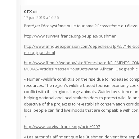
CTX
dit :
17 juin 2013 à 16:26
Protéger l’écosystème ou le tourisme ? Écosystème ou éleveu
http://www.survivalfrance.org/peuples/bushmen
http://www.afriqueexpansion.com/depeches-afp/9571-le-bot
ecologique-.html
http://www.ffem.fr/webdav/site/ffem/shared/ELEMENTS_
MEDIAS/ArticlesPresse/ProjetBotswana_African_Geographic
« Human–wildlife conflict is on the rise due to increased co
resources. The region’s wildlife based tourism economy coexis
conflict with this region’s large animals. Guided by science 
helping national and local stakeholders to protect wildlife an
objective of the project is to re-establish conservation corrid
local people can find livelihoods that are compatible with con
»
http://www.survivalfrance.org/actu/9297
« Les autorités affirment que les Bushmen doivent être expul