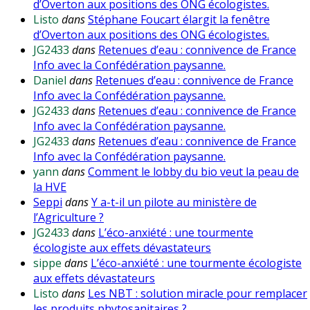
d’Overton aux positions des ONG écologistes.
Listo
dans
Stéphane Foucart élargit la fenêtre
d’Overton aux positions des ONG écologistes.
JG2433
dans
Retenues d’eau : connivence de France
Info avec la Confédération paysanne.
Daniel
dans
Retenues d’eau : connivence de France
Info avec la Confédération paysanne.
JG2433
dans
Retenues d’eau : connivence de France
Info avec la Confédération paysanne.
JG2433
dans
Retenues d’eau : connivence de France
Info avec la Confédération paysanne.
yann
dans
Comment le lobby du bio veut la peau de
la HVE
Seppi
dans
Y a-t-il un pilote au ministère de
l’Agriculture ?
JG2433
dans
L’éco-anxiété : une tourmente
écologiste aux effets dévastateurs
sippe
dans
L’éco-anxiété : une tourmente écologiste
aux effets dévastateurs
Listo
dans
Les NBT : solution miracle pour remplacer
les produits phytosanitaires ?