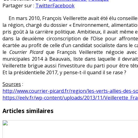
Mais
en
Partager sur :
Twitter
Facebook
où
En mars 2010, François Veillerette avait été élu conseil
s’arrêteront
la région, chargé du dossier « Environnement, alimentatio
les
pris goût à la carrière politique. Ambitieux, il avait même 
ambitions
dans la deuxième circonscription de l’Oise pour affront
politiques
écartée au profit de celle d’un candidat socialiste dans l
de
le
Courrier Picard
que François Veillerette négocie ave
François
municipales 2014 à Beauvais, liste dans laquelle il devrai
Veillerette
Veillerette brigue aussi l’investiture du parti pour être 
?
Et la présidentielle 2017, y pense-t-il quand il se rase ?
Sources
:
http://www.courrier-picard.fr/region/les-verts-allies-des-
https://eelv.fr/wp-content/uploads/2013/11/Veillerette_Fra
Articles similaires