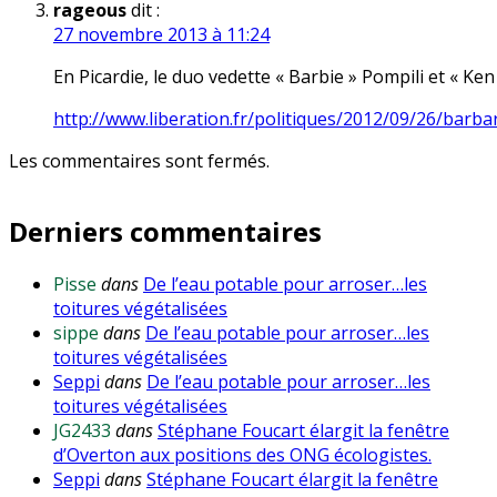
rageous
dit :
27 novembre 2013 à 11:24
En Picardie, le duo vedette « Barbie » Pompili et « Ke
http://www.liberation.fr/politiques/2012/09/26/barb
Les commentaires sont fermés.
Derniers commentaires
Pisse
dans
De l’eau potable pour arroser…les
toitures végétalisées
sippe
dans
De l’eau potable pour arroser…les
toitures végétalisées
Seppi
dans
De l’eau potable pour arroser…les
toitures végétalisées
JG2433
dans
Stéphane Foucart élargit la fenêtre
d’Overton aux positions des ONG écologistes.
Seppi
dans
Stéphane Foucart élargit la fenêtre