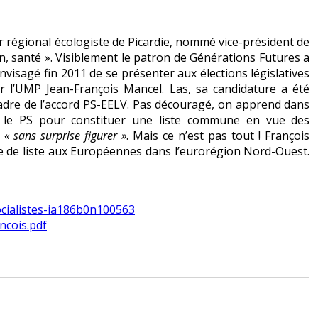
ler régional écologiste de Picardie, nommé vice-président de
n, santé ». Visiblement le patron de Générations Futures a
envisagé fin 2011 de se présenter aux élections législatives
er l’UMP Jean-François Mancel. Las, sa candidature a été
e cadre de l’accord PS-EELV. Pas découragé, on apprend dans
c le PS pour constituer une liste commune en vue des
t
« sans surprise figurer »
. Mais ce n’est pas tout ! François
tête de liste aux Européennes dans l’eurorégion Nord-Ouest.
socialistes-ia186b0n100563
ncois.pdf