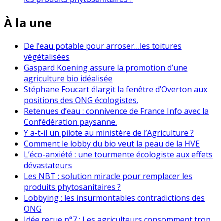
À la une
De l’eau potable pour arroser…les toitures
végétalisées
Gaspard Koening assure la promotion d’une
agriculture bio idéalisée
Stéphane Foucart élargit la fenêtre d’Overton aux
positions des ONG écologistes.
Retenues d’eau : connivence de France Info avec la
Confédération paysanne.
Y a-t-il un pilote au ministère de l’Agriculture ?
Comment le lobby du bio veut la peau de la HVE
L’éco-anxiété : une tourmente écologiste aux effets
dévastateurs
Les NBT : solution miracle pour remplacer les
produits phytosanitaires ?
Lobbying : les insurmontables contradictions des
ONG
Idée reçue n°7 : Les agriculteurs consomment trop