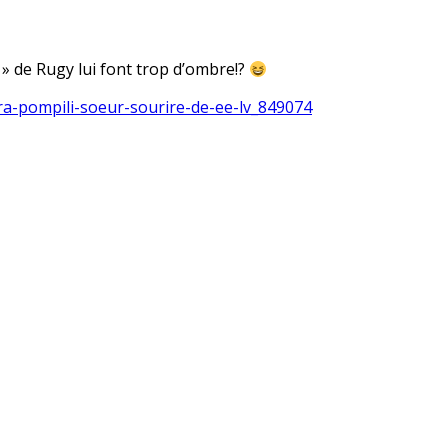
n » de Rugy lui font trop d’ombre!?
ara-pompili-soeur-sourire-de-ee-lv_849074