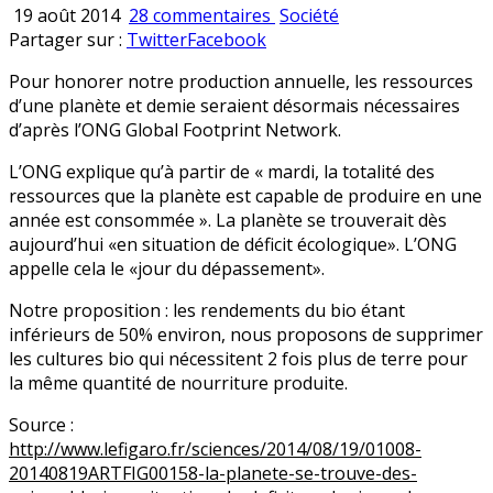
sur
Publié
19 août 2014
28 commentaires
Société
L’ONG
en
Partager sur :
Twitter
Facebook
Global
Pour honorer notre production annuelle, les ressources
Footprint
d’une planète et demie seraient désormais nécessaires
Network
d’après l’ONG Global Footprint Network.
demanderait-
elle
L’ONG explique qu’à partir de « mardi, la totalité des
la
ressources que la planète est capable de produire en une
suppression
année est consommée ». La planète se trouverait dès
du
aujourd’hui «en situation de déficit écologique». L’ONG
BIO
appelle cela le «jour du dépassement».
?
Notre proposition : les rendements du bio étant
inférieurs de 50% environ, nous proposons de supprimer
les cultures bio qui nécessitent 2 fois plus de terre pour
la même quantité de nourriture produite.
Source :
http://www.lefigaro.fr/sciences/2014/08/19/01008-
20140819ARTFIG00158-la-planete-se-trouve-des-