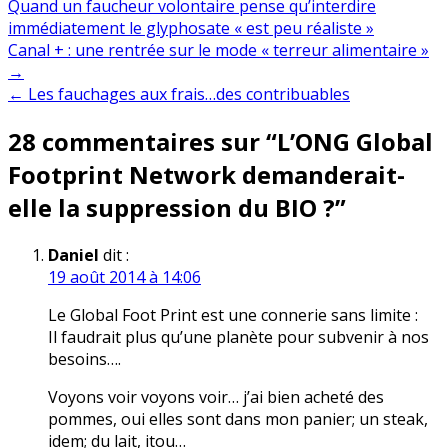
Quand un faucheur volontaire pense qu’interdire
immédiatement le glyphosate « est peu réaliste »
Navigation
Canal + : une rentrée sur le mode « terreur alimentaire »
→
de
← Les fauchages aux frais…des contribuables
l’article
28 commentaires sur “
L’ONG Global
Footprint Network demanderait-
elle la suppression du BIO ?
”
Daniel
dit :
19 août 2014 à 14:06
Le Global Foot Print est une connerie sans limite :
Il faudrait plus qu’une planète pour subvenir à nos
besoins….
Voyons voir voyons voir… j’ai bien acheté des
pommes, oui elles sont dans mon panier; un steak,
idem; du lait, itou…