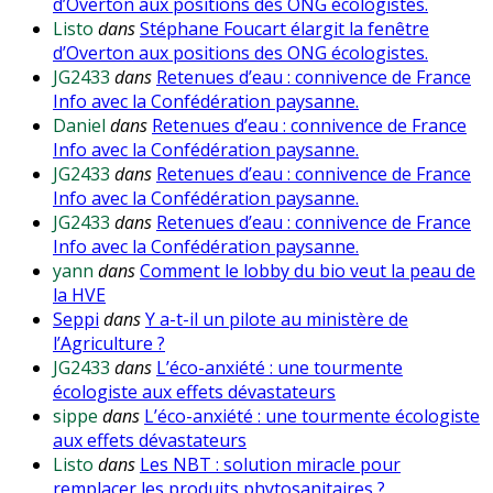
d’Overton aux positions des ONG écologistes.
Listo
dans
Stéphane Foucart élargit la fenêtre
d’Overton aux positions des ONG écologistes.
JG2433
dans
Retenues d’eau : connivence de France
Info avec la Confédération paysanne.
Daniel
dans
Retenues d’eau : connivence de France
Info avec la Confédération paysanne.
JG2433
dans
Retenues d’eau : connivence de France
Info avec la Confédération paysanne.
JG2433
dans
Retenues d’eau : connivence de France
Info avec la Confédération paysanne.
yann
dans
Comment le lobby du bio veut la peau de
la HVE
Seppi
dans
Y a-t-il un pilote au ministère de
l’Agriculture ?
JG2433
dans
L’éco-anxiété : une tourmente
écologiste aux effets dévastateurs
sippe
dans
L’éco-anxiété : une tourmente écologiste
aux effets dévastateurs
Listo
dans
Les NBT : solution miracle pour
remplacer les produits phytosanitaires ?