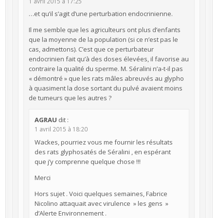
1 avril 2015 à 17:25
…et qu’il s’agit d’une perturbation endocrinienne.
Il me semble que les agriculteurs ont plus d’enfants
que la moyenne de la population (si ce n’est pas le
cas, admettons). C’est que ce perturbateur
endocrinien fait qu’à des doses élevées, il favorise au
contraire la qualité du sperme. M. Séralini n’a-t-il pas
« démontré » que les rats mâles abreuvés au glypho
à quasiment la dose sortant du pulvé avaient moins
de tumeurs que les autres ?
AGRAU
dit :
1 avril 2015 à 18:20
Wackes, pourriez vous me fournir les résultats
des rats glyphosatés de Séralini , en espérant
que j’y comprenne quelque chose !!!
Merci
Hors sujet . Voici quelques semaines, Fabrice
Nicolino attaquait avec virulence » les gens »
d’Alerte Environnement .