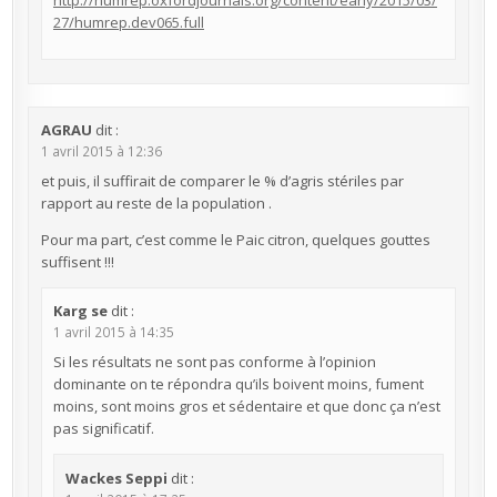
http://humrep.oxfordjournals.org/content/early/2015/03/
27/humrep.dev065.full
AGRAU
dit :
1 avril 2015 à 12:36
et puis, il suffirait de comparer le % d’agris stériles par
rapport au reste de la population .
Pour ma part, c’est comme le Paic citron, quelques gouttes
suffisent !!!
Karg se
dit :
1 avril 2015 à 14:35
Si les résultats ne sont pas conforme à l’opinion
dominante on te répondra qu’ils boivent moins, fument
moins, sont moins gros et sédentaire et que donc ça n’est
pas significatif.
Wackes Seppi
dit :