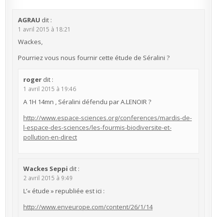
AGRAU
dit :
1 avril 2015 à 18:21
Wackes,
Pourriez vous nous fournir cette étude de Séralini ?
roger
dit :
1 avril 2015 à 19:46
A 1H 14mn , Séralini défendu par A.LENOIR ?
http://www.espace-sciences.org/conferences/mardis-de-
l-espace-des-sciences/les-fourmis-biodiversite-et-
pollution-en-direct
Wackes Seppi
dit :
2 avril 2015 à 9:49
L’« étude » republiée est ici :
http://www.enveurope.com/content/26/1/14