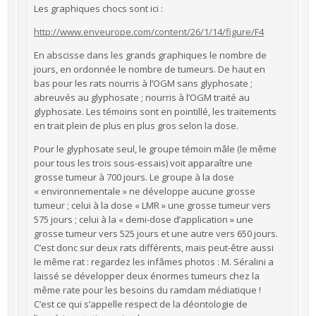
Les graphiques chocs sont ici :
http://www.enveurope.com/content/26/1/14/figure/F4
En abscisse dans les grands graphiques le nombre de
jours, en ordonnée le nombre de tumeurs. De haut en
bas pour les rats nourris à l’OGM sans glyphosate ;
abreuvés au glyphosate ; nourris à l’OGM traité au
glyphosate. Les témoins sont en pointillé, les traitements
en trait plein de plus en plus gros selon la dose.
Pour le glyphosate seul, le groupe témoin mâle (le même
pour tous les trois sous-essais) voit apparaître une
grosse tumeur à 700 jours. Le groupe à la dose
« environnementale » ne développe aucune grosse
tumeur ; celui à la dose « LMR » une grosse tumeur vers
575 jours ; celui à la « demi-dose d’application » une
grosse tumeur vers 525 jours et une autre vers 650 jours.
C’est donc sur deux rats différents, mais peut-être aussi
le même rat : regardez les infâmes photos : M. Séralini a
laissé se développer deux énormes tumeurs chez la
même rate pour les besoins du ramdam médiatique !
C’est ce qui s’appelle respect de la déontologie de