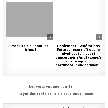
Produits bio : pour les
Finalement, Générations
riches !
Futures reconnaît que le
glyphosate n’est ni
cancérogène/mutagène/r
eprotoxique, ni
pertubateur endocrinien…
Navigation
Les verts ont une qualité ! →
de
← Ergot des céréales :le bio sous surveillance
l’article