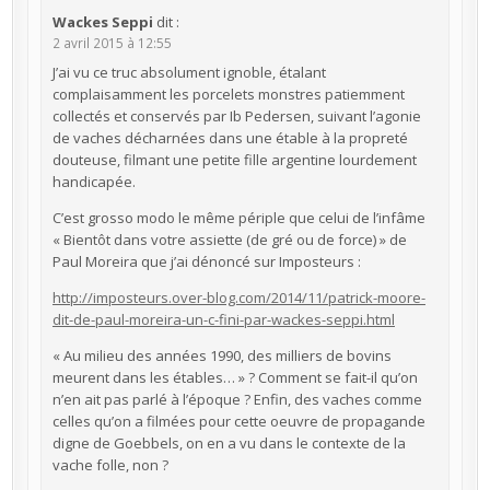
Wackes Seppi
dit :
2 avril 2015 à 12:55
J’ai vu ce truc absolument ignoble, étalant
complaisamment les porcelets monstres patiemment
collectés et conservés par Ib Pedersen, suivant l’agonie
de vaches décharnées dans une étable à la propreté
douteuse, filmant une petite fille argentine lourdement
handicapée.
C’est grosso modo le même périple que celui de l’infâme
« Bientôt dans votre assiette (de gré ou de force) » de
Paul Moreira que j’ai dénoncé sur Imposteurs :
http://imposteurs.over-blog.com/2014/11/patrick-moore-
dit-de-paul-moreira-un-c-fini-par-wackes-seppi.html
« Au milieu des années 1990, des milliers de bovins
meurent dans les étables… » ? Comment se fait-il qu’on
n’en ait pas parlé à l’époque ? Enfin, des vaches comme
celles qu’on a filmées pour cette oeuvre de propagande
digne de Goebbels, on en a vu dans le contexte de la
vache folle, non ?