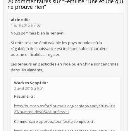
20 commentaires sur “
Fertilité : une étude qui
ne prouve rien
”
alzine
dit :
1 avril 2015 à 7:03
Nous sommes bien le 1er avril.
Si cette relation êtait valable les pays peuples où la
régulation des naissance est indispensable n’auraient
aucune difficultés a reguler.
Les teneurs en pesticides en Inde ou en Chine sont énormes
dans les aliments.
Wackes Seppi
dit :
2 avril 2015 à 9:51
Résumé ici :
http://humrep.oxfordjournals.org/content/early/2015/03/
27/humrep.dev064.short?rss=1
Commentaire approbateur (texte complet) ici :