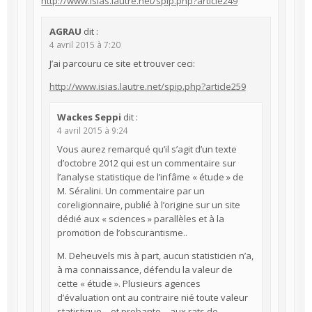
http://www.isias.lautre.net/spip.php?article249
AGRAU
dit :
4 avril 2015 à 7:20
J’ai parcouru ce site et trouver ceci:
http://www.isias.lautre.net/spip.php?article259
Wackes Seppi
dit :
4 avril 2015 à 9:24
Vous aurez remarqué qu’il s’agit d’un texte
d’octobre 2012 qui est un commentaire sur
l’analyse statistique de l’infâme « étude » de
M. Séralini. Un commentaire par un
coreligionnaire, publié à l’origine sur un site
dédié aux « sciences » parallèles et à la
promotion de l’obscurantisme..
M. Deheuvels mis à part, aucun statisticien n’a,
à ma connaissance, défendu la valeur de
cette « étude ». Plusieurs agences
d’évaluation ont au contraire nié toute valeur
statistique – et probante – aux rats de