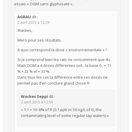
essais « OGM sans glyphosate ».
AGRAU
dit :
2 avril 2015 à 12:29
Wackes,
Merci pour ses résultats.
A quoi correspond la dose « environnementale » ?
Si je comprend bien les rats ne consomment que du
Maïs OGM a 4 doses différentes soit , la base 0 , + 11
%,+ 22 % et + 33 %.
Dans tous les cas la différence entre ces doses ne
permet pas d’en conclure grand chose !!!
Wackes Seppi
dit :
2 avril 2015 à 12:59
« 1.1 × 10−8% of R (0.1 ppb or 50 ng/L of G, the
contaminating level of some regular tap waters) »