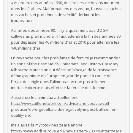
« Au milieu des années 1990, des milliers de bovins meurent
dans les étables. Malformations des veaux, fausses couches
des vaches et problèmes de stérilité déciment les
troupeaux »
Au milieu des années 90, il n’y a quasiment pas d’OGM
cultivés au plan mondial, il faut attendre la fin des années 90
pour dépasser les 40 millions d’ha et 2010 pour atteindre les
140 millions d’ha.
En revanche pour les problèmes de fertilité je recommande :
Poisons of the Past: Molds, Epidemics, and History Par Mary
Kilbourne Matossian qui décrit un blocage de la croissance
démographique en Europe en grande partie à cause de
l’ergot de seigle dans l’alimentation non pas tellement
mortalité directe mais effet sur la fertilité des femmes.
Aussi chez les animaux actuellement
http://www.cattlenetwork.com/advice-and-tips/cowcalf-
producer/do-ergot-alkaloids-negatively-impact-bull-semen-
quality-and
mais aussi la mycotoxines zearalenone:
https://www.addl.purdue.edu/newsletters/2003/winter/zeara