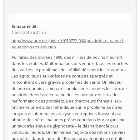
Simazine
dit :
1 avril 2015 à 21:36
http://www.arte.tv/guide/fr/050772-000/pesticide-et-sante-l-
equation-sans-solution
Au milieu des années 1990, des milliers de bovins meurent
dans les étables. Malformations des veaux, fausses couches
des vaches et problèmes de stérilité déciment les troupeaux.
Les agriculteurs eux-mêmes ne sont pas épargnés et
rencontrent divers graves problèmes de santé. Un éleveur
de porcs danois a comparé sur plusieurs années les taux de
pesticide dans l’alimentation de ses animaux et ceux de
malformation des porcelets. Des chercheurs français, eux,
ont mené une étude méthodique sur le problème. Les très
longues et laborieuses analyses entreprises finissent par
aboutir : les bêtes malades présentent dans leur organisme
un taux très élevé de glyphosate – le désherbant le plus
vendu au monde. Or, l’immense majorité des rations servies
aux bêtes dans le nord de l’Europe proviennent de céréales