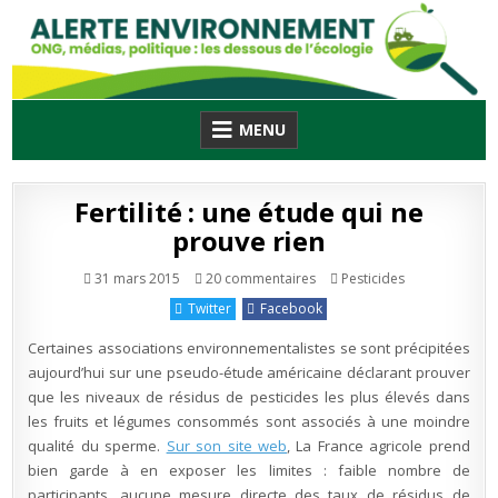
Skip
to
content
MENU
Fertilité : une étude qui ne
prouve rien
sur
Publié
31 mars 2015
20 commentaires
Pesticides
Fertilité
en
:
Twitter
Facebook
une
étude
qui
Certaines associations environnementalistes se sont précipitées
ne
prouve
aujourd’hui sur une pseudo-étude américaine déclarant prouver
rien
que les niveaux de résidus de pesticides les plus élevés dans
les fruits et légumes consommés sont associés à une moindre
qualité du sperme.
Sur son site web
, La France agricole prend
bien garde à en exposer les limites : faible nombre de
participants, aucune mesure directe des taux de résidus de