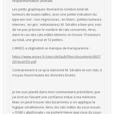
l’expérimentation animale.
Les petits graphiques donnent le nombre total de
tumeurs de toutes tailles, avec une petite indication du
type (en noir : non régressives ; en blanc : petites tumeurs
internes ; en gris : métastases). M. Séralini a bien pris soin
de ne pas préciser le nombre de rats concernés. Ainsi,
dans le cas des rats mâles témoins on trouve 13 tumeurs
au total, une grosse et 12 petites.
L’ANSES a stigmatisé ce manque de transparence :
https://www.anses.fr/sites/default/files/documents/BIOT
2014sa0155.pdf
Contrairement à ce qu’a claironné M. Séralini et son clan, il
n’a pas fourni toutes les données brutes.
.
Je me suis planté dans mon commentaire précédent, que
j’ai écrit en faisant une confiance indue à ma mémoire.
Mais on peut trouver des bizarreries si on applique la
logique séralinienne. Ainsi, les rats mâles du sous-essais
« OGM + glyphosate » se portent mieux que ceux du sous-