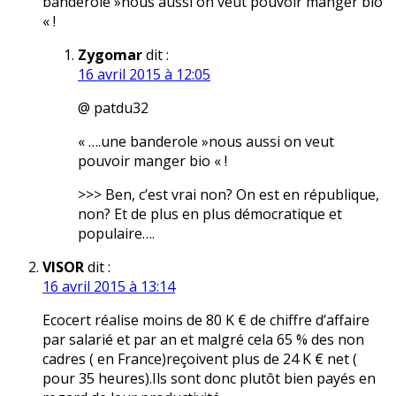
banderole »nous aussi on veut pouvoir manger bio
« !
Zygomar
dit :
16 avril 2015 à 12:05
@ patdu32
« ….une banderole »nous aussi on veut
pouvoir manger bio « !
>>> Ben, c’est vrai non? On est en république,
non? Et de plus en plus démocratique et
populaire….
VISOR
dit :
16 avril 2015 à 13:14
Ecocert réalise moins de 80 K € de chiffre d’affaire
par salarié et par an et malgré cela 65 % des non
cadres ( en France)reçoivent plus de 24 K € net (
pour 35 heures).Ils sont donc plutôt bien payés en