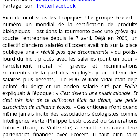
Du
en
Partager sur :
Twitter
Facebook
rififi
Rien de neuf sous les Tropiques ! Le groupe Ecocert –
chez
numéro un mondial de la certification de produits
Ecocert
biologiques – est dans la tourmente avec une grève qui
touche l’entreprise depuis le 7 avril. Déjà en 2009, un
collectif d’anciens salariés d’Ecocert avait mis sur la place
publique une
« réalité plus que déconcertante »
du poids-
lourd du bio : procès avec les salariés (dont un pour «
harcèlement moral »), grèves et récriminations
récurrentes de la part des employés pour obtenir des
salaires plus décents,…
Le PDG William Vidal était déjà
pointé du doigt et un ancien salarié cité par
Politis
expliquait à l’époque :
« C’est devenu une multinationale
.
Et
c’est très loin de ce qu’Ecocert était au début, une petite
association de militants écolos. »
Ces critiques n’ont quand
même jamais incité des associations écologistes comme
Intelligence Verte (Philippe Desbrosses) ou Générations
Futures (François Veillerette) à remettre en cause leur
partenariat financier avec Ecocert. Il faut bien faire