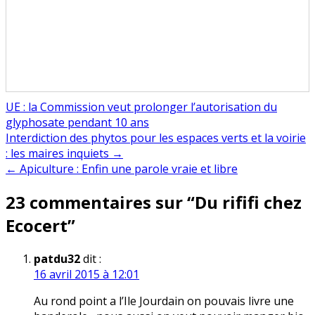
UE : la Commission veut prolonger l’autorisation du
glyphosate pendant 10 ans
Navigation
Interdiction des phytos pour les espaces verts et la voirie
: les maires inquiets →
de
← Apiculture : Enfin une parole vraie et libre
l’article
23 commentaires sur “
Du rififi chez
Ecocert
”
patdu32
dit :
16 avril 2015 à 12:01
Au rond point a l’Ile Jourdain on pouvais livre une