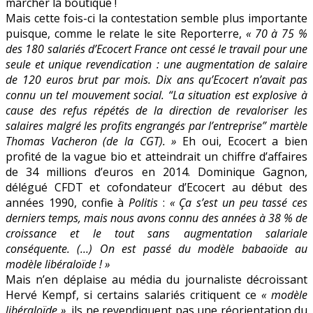
marcher la boutique !
Mais cette fois-ci la contestation semble plus importante
puisque, comme le relate le site Reporterre,
« 70 à 75
%
des 180 salariés d’Ecocert France ont cessé le travail pour une
seule et unique revendication : une augmentation de salaire
de 120 euros brut par mois. Dix ans qu’Ecocert n’avait pas
connu un tel mouvement social. “La situation est explosive à
cause des refus répétés de la direction de revaloriser les
salaires malgré les profits engrangés par l’entreprise
”
martèle
Thomas Vacheron (de la CGT). »
Eh oui, Ecocert a bien
profité de la vague bio et atteindrait un chiffre d’affaires
de 34 millions d’euros en 2014. Dominique Gagnon,
délégué CFDT et cofondateur d’Ecocert au début des
années 1990, confie à
Politis
:
« Ça s’est un peu tassé ces
derniers temps, mais nous avons connu des années à 38 % de
croissance et le tout sans augmentation salariale
conséquente. (…) On est passé du modèle babaoïde au
modèle libéraloïde ! »
Mais n’en déplaise au média du journaliste décroissant
Hervé Kempf, si certains salariés critiquent ce
« modèle
libéraloïde »
, ils ne revendiquent pas une réorientation du