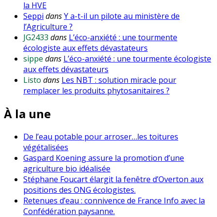
la HVE
Seppi
dans
Y a-t-il un pilote au ministère de
l’Agriculture ?
JG2433
dans
L’éco-anxiété : une tourmente
écologiste aux effets dévastateurs
sippe
dans
L’éco-anxiété : une tourmente écologiste
aux effets dévastateurs
Listo
dans
Les NBT : solution miracle pour
remplacer les produits phytosanitaires ?
À la une
De l’eau potable pour arroser…les toitures
végétalisées
Gaspard Koening assure la promotion d’une
agriculture bio idéalisée
Stéphane Foucart élargit la fenêtre d’Overton aux
positions des ONG écologistes.
Retenues d’eau : connivence de France Info avec la
Confédération paysanne.