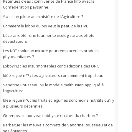
Retenues d’eau : connivence de France Info avec la
Confédération paysanne.
Y a-t-il un pilote au ministère de l’Agriculture ?
Comment le lobby du bio veut la peau de la HVE
L’éco-anxiété : une tourmente écologiste aux effets
dévastateurs
Les NBT : solution miracle pour remplacer les produits
phytosanitaires ?
Lobbying : les insurmontables contradictions des ONG
Idée reçue n°7 : Les agriculteurs consomment trop d’eau
Sandrine Rousseau ou le modèle malthusien appliqué à
l’agriculture
Idée reçue n°6 : les fruits et légumes sont moins nutritifs qu’il y
a plusieurs décennies
Greenpeace nouveau lobbyste en chef du charbon ?
Barbecue : les mauvais combats de Sandrine Rousseau et de
ses épigones