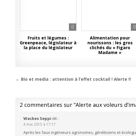
Fruits et légumes :
Alimentation pour
Greenpeace, législateur à
nourissons : les gros
la place du législateur
clichés du « Figaro
Madame »
Navigation
← Bio et media : attention à l’effet cocktail ! Alerte !!
de
l’article
2 commentaires sur “
Alerte aux voleurs d’im
Wackes Seppi
dit :
4 mai 2015 à 17:17
Après les faux ingénieurs agronomes, généticiens et écologue