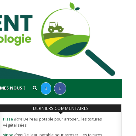
MES NOUS ?
DERNIERS COMMENTAIRES
Pisse
dans
De l’eau potable pour arroser…les toitures
végétalisées
sippe
dans
De l’eau potable pour arroser…les toitures