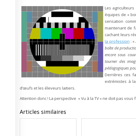
Les agriculteurs
équipes de « boi
sensation comm
maintenant de f
cachant leurs rée
la profession
: «
boîte de production
encore sous couve
tourner des image
pédagogiques pour 
Derrières ces f
extrémistes à l
d’œufs et les éleveurs laitiers.
Attention donc ! La perspective « Vu à la TV » ne doit pas vous 
Articles similaires