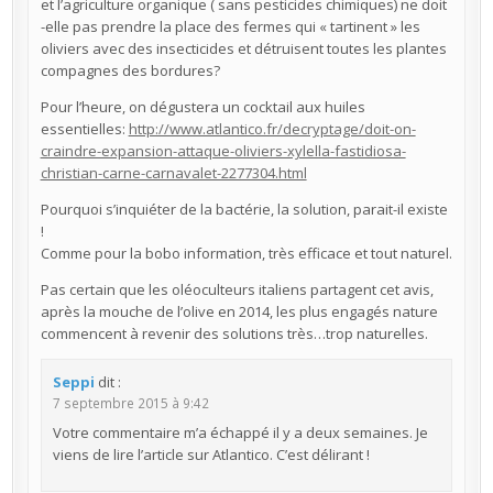
et l’agriculture organique ( sans pesticides chimiques) ne doit
-elle pas prendre la place des fermes qui « tartinent » les
oliviers avec des insecticides et détruisent toutes les plantes
compagnes des bordures?
Pour l’heure, on dégustera un cocktail aux huiles
essentielles:
http://www.atlantico.fr/decryptage/doit-on-
craindre-expansion-attaque-oliviers-xylella-fastidiosa-
christian-carne-carnavalet-2277304.html
Pourquoi s’inquiéter de la bactérie, la solution, parait-il existe
!
Comme pour la bobo information, très efficace et tout naturel.
Pas certain que les oléoculteurs italiens partagent cet avis,
après la mouche de l’olive en 2014, les plus engagés nature
commencent à revenir des solutions très…trop naturelles.
Seppi
dit :
7 septembre 2015 à 9:42
Votre commentaire m’a échappé il y a deux semaines. Je
viens de lire l’article sur Atlantico. C’est délirant !