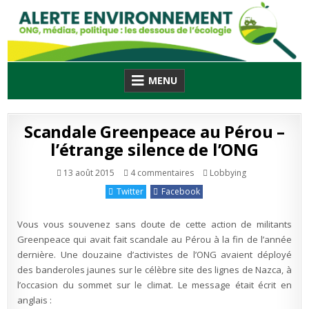
Skip
to
content
MENU
Scandale Greenpeace au Pérou –
l’étrange silence de l’ONG
sur
Publié
13 août 2015
4 commentaires
Lobbying
Scandale
en
Greenpeace
Twitter
Facebook
au
Pérou
–
l’étrange
Vous vous souvenez sans doute de cette action de militants
silence
de
Greenpeace qui avait fait scandale au Pérou à la fin de l’année
l’ONG
dernière. Une douzaine d’activistes de l’ONG avaient déployé
des banderoles jaunes sur le célèbre site des lignes de Nazca, à
l’occasion du sommet sur le climat. Le message était écrit en
anglais :