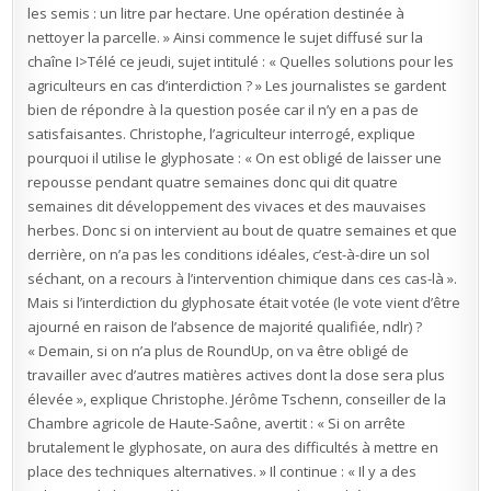
de
les semis : un litre par hectare. Une opération destinée à
réalité
nettoyer la parcelle. » Ainsi commence le sujet diffusé sur la
chaîne I>Télé ce jeudi, sujet intitulé : « Quelles solutions pour les
agriculteurs en cas d’interdiction ? » Les journalistes se gardent
bien de répondre à la question posée car il n’y en a pas de
satisfaisantes. Christophe, l’agriculteur interrogé, explique
pourquoi il utilise le glyphosate : « On est obligé de laisser une
repousse pendant quatre semaines donc qui dit quatre
semaines dit développement des vivaces et des mauvaises
herbes. Donc si on intervient au bout de quatre semaines et que
derrière, on n’a pas les conditions idéales, c’est-à-dire un sol
séchant, on a recours à l’intervention chimique dans ces cas-là ».
Mais si l’interdiction du glyphosate était votée (le vote vient d’être
ajourné en raison de l’absence de majorité qualifiée, ndlr) ?
« Demain, si on n’a plus de RoundUp, on va être obligé de
travailler avec d’autres matières actives dont la dose sera plus
élevée », explique Christophe. Jérôme Tschenn, conseiller de la
Chambre agricole de Haute-Saône, avertit : « Si on arrête
brutalement le glyphosate, on aura des difficultés à mettre en
place des techniques alternatives. » Il continue : « Il y a des