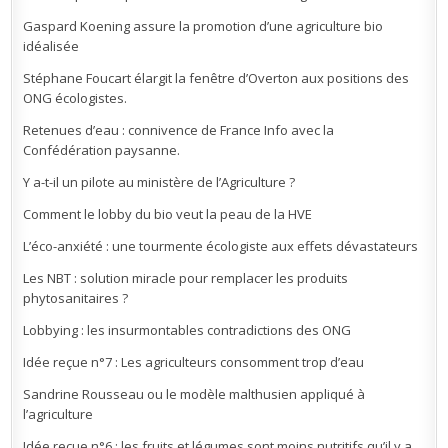
Gaspard Koening assure la promotion d’une agriculture bio
idéalisée
Stéphane Foucart élargit la fenêtre d’Overton aux positions des
ONG écologistes.
Retenues d’eau : connivence de France Info avec la
Confédération paysanne.
Y a-t-il un pilote au ministère de l’Agriculture ?
Comment le lobby du bio veut la peau de la HVE
L’éco-anxiété : une tourmente écologiste aux effets dévastateurs
Les NBT : solution miracle pour remplacer les produits
phytosanitaires ?
Lobbying : les insurmontables contradictions des ONG
Idée reçue n°7 : Les agriculteurs consomment trop d’eau
Sandrine Rousseau ou le modèle malthusien appliqué à
l’agriculture
Idée reçue n°6 : les fruits et légumes sont moins nutritifs qu’il y a