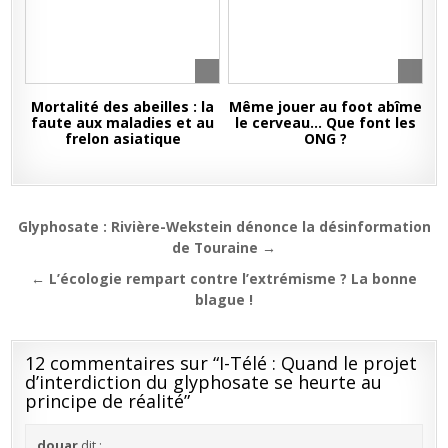
Mortalité des abeilles : la
Même jouer au foot abîme
faute aux maladies et au
le cerveau… Que font les
frelon asiatique
ONG ?
Navigation
Glyphosate : Rivière-Wekstein dénonce la désinformation
de
de Touraine →
l’article
← L’écologie rempart contre l’extrémisme ? La bonne
blague !
12 commentaires sur “
I-Télé : Quand le projet
d’interdiction du glyphosate se heurte au
principe de réalité
”
douar
dit :