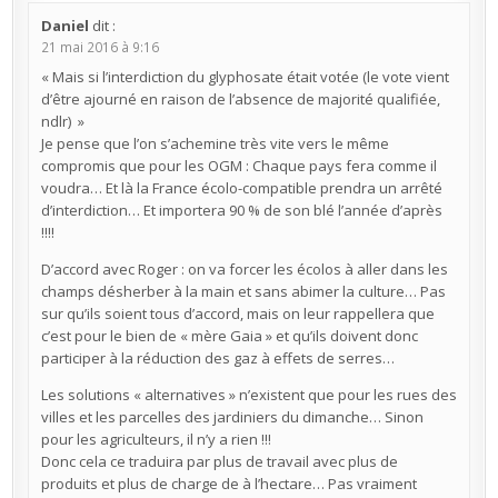
Daniel
dit :
21 mai 2016 à 9:16
« Mais si l’interdiction du glyphosate était votée (le vote vient
d’être ajourné en raison de l’absence de majorité qualifiée,
ndlr) »
Je pense que l’on s’achemine très vite vers le même
compromis que pour les OGM : Chaque pays fera comme il
voudra… Et là la France écolo-compatible prendra un arrêté
d’interdiction… Et importera 90 % de son blé l’année d’après
!!!!
D’accord avec Roger : on va forcer les écolos à aller dans les
champs désherber à la main et sans abimer la culture… Pas
sur qu’ils soient tous d’accord, mais on leur rappellera que
c’est pour le bien de « mère Gaia » et qu’ils doivent donc
participer à la réduction des gaz à effets de serres…
Les solutions « alternatives » n’existent que pour les rues des
villes et les parcelles des jardiniers du dimanche… Sinon
pour les agriculteurs, il n’y a rien !!!
Donc cela ce traduira par plus de travail avec plus de
produits et plus de charge de à l’hectare… Pas vraiment