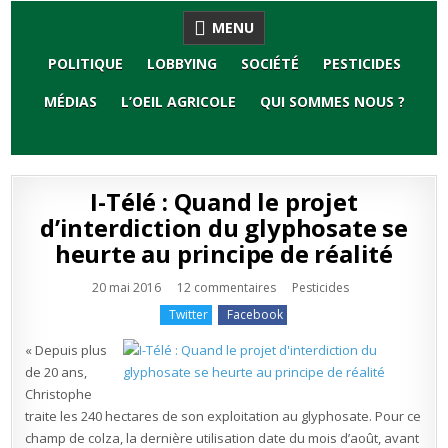
Skip
MENU
to
content
POLITIQUE
LOBBYING
SOCIÉTÉ
PESTICIDES
MÉDIAS
L’OEIL AGRICOLE
QUI SOMMES NOUS ?
I-Télé : Quand le projet
d’interdiction du glyphosate se
heurte au principe de réalité
sur
Publié
20 mai 2016
12 commentaires
Pesticides
I-
en
Télé
Twitter
Facebook
:
Quand
le
« Depuis plus
projet
d’interdiction
de 20 ans,
du
Christophe
glyphosate
se
traite les 240 hectares de son exploitation au glyphosate. Pour ce
heurte
au
champ de colza, la dernière utilisation date du mois d’août, avant
principe