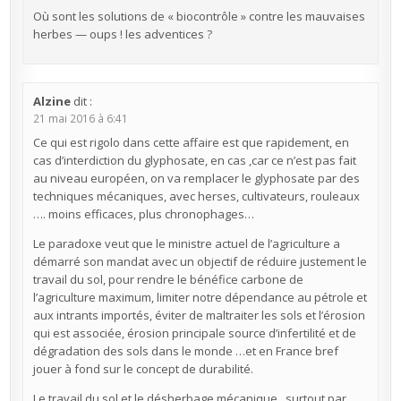
Où sont les solutions de « biocontrôle » contre les mauvaises
herbes — oups ! les adventices ?
Alzine
dit :
21 mai 2016 à 6:41
Ce qui est rigolo dans cette affaire est que rapidement, en
cas d’interdiction du glyphosate, en cas ,car ce n’est pas fait
au niveau européen, on va remplacer le glyphosate par des
techniques mécaniques, avec herses, cultivateurs, rouleaux
…. moins efficaces, plus chronophages…
Le paradoxe veut que le ministre actuel de l’agriculture a
démarré son mandat avec un objectif de réduire justement le
travail du sol, pour rendre le bénéfice carbone de
l’agriculture maximum, limiter notre dépendance au pétrole et
aux intrants importés, éviter de maltraiter les sols et l’érosion
qui est associée, érosion principale source d’infertilité et de
dégradation des sols dans le monde …et en France bref
jouer à fond sur le concept de durabilité.
Le travail du sol et le désherbage mécanique , surtout par