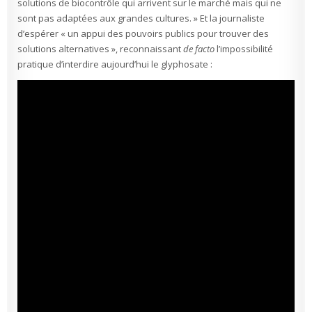
solutions de biocontrôle qui arrivent sur le marché mais qui ne
sont pas adaptées aux grandes cultures. » Et la journaliste
d’espérer « un appui des pouvoirs publics pour trouver des
solutions alternatives », reconnaissant
de facto
l’impossibilité
pratique d’interdire aujourd’hui le glyphosate :