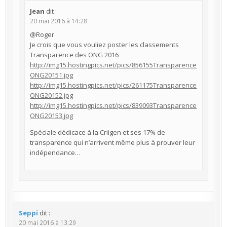
Jean
dit :
20 mai 2016 à 14:28
@Roger
Je crois que vous vouliez poster les classements
Transparence des ONG 2016
http://img15.hostingpics.net/pics/856155Transparence
ONG20151.jpg
http://img15.hostingpics.net/pics/261175Transparence
ONG20152.jpg
http://img15.hostingpics.net/pics/839093Transparence
ONG20153.jpg
Spéciale dédicace à la Criigen et ses 17% de
transparence qui n’arrivent même plus à prouver leur
indépendance…
Seppi
dit :
20 mai 2016 à 13:29