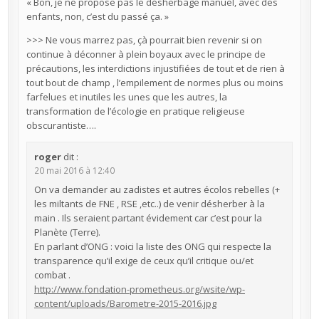
« Bon, je ne propose pas le désherbage manuel, avec des
enfants, non, c’est du passé ça. »
>>> Ne vous marrez pas, çà pourrait bien revenir si on
continue à déconner à plein boyaux avec le principe de
précautions, les interdictions injustifiées de tout et de rien à
tout bout de champ , l’empilement de normes plus ou moins
farfelues et inutiles les unes que les autres, la
transformation de l’écologie en pratique religieuse
obscurantiste….
roger
dit :
20 mai 2016 à 12:40
On va demander au zadistes et autres écolos rebelles (+
les miltants de FNE , RSE ,etc..) de venir désherber à la
main . Ils seraient partant évidement car c’est pour la
Planète (Terre).
En parlant d’ONG : voici la liste des ONG qui respecte la
transparence qu’il exige de ceux qu’il critique ou/et
combat .
http://www.fondation-prometheus.org/wsite/wp-
content/uploads/Barometre-2015-2016.jpg