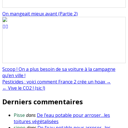
On mangeait mieux avant (Partie 2)
Scoop ! On a plus besoin de sa voiture à la campagne
qu’en ville !
Navigation
Pesticides : voici comment France 2 crée un hoax →
← Vive le CO2 ! (sic !)
de
Derniers commentaires
l’article
Pisse
dans
De l’eau potable pour arroser…les
toitures végétalisées
sippe
dans
De l’eau potable pour arroser…les