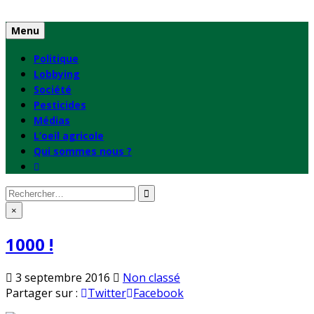
Skip
to
Menu
content
Politique
Lobbying
Société
Pesticides
Médias
L’oeil agricole
Qui sommes nous ?
Rechercher
:
×
1000 !
Publié
3 septembre 2016
Non classé
en
Partager sur :
Twitter
Facebook