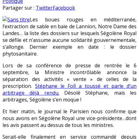
Ségolène
en
Politique
Royal
Partager sur :
Twitter
Facebook
rameute
Les boues rouges en méditerranée,
pour
l’extraction de sable en baie de Lannion, Notre Dame des
attirer
Landes… la liste des dossiers sur lesquels Ségolène Royal
les
se défile et n’assume aucune solidarité gouvernementale,
voies
s’allonge. Dernier exemple en date : le dossier
écologistes
phytosanitaire.
Lors de sa conférence de presse de rentrée le 6
septembre, la Ministre incontrôlable annonce la
séparation des activités « vente » de celles de la
prescription.
Stéphane le Foll a toussé et parle d’un
arbitrage déjà rendu.
Désolé Stéphane, mais les
arbitrages, Ségolène s’en moque !
Et hier matin, le journal le Parisien nous confirme que
nous avons en Ségolène Royal une vice-présidente…dont
les avis passent au dessus de tous les ministres.
Serait-elle finalement en service commandé depuis