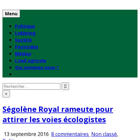
Skip
to
Menu
content
Politique
Lobbying
Société
Pesticides
Médias
L’oeil agricole
Qui sommes nous ?
Rechercher
:
×
Ségolène Royal rameute pour
attirer les voies écologistes
sur
Publié
13 septembre 2016
8 commentaires
Non classé
,