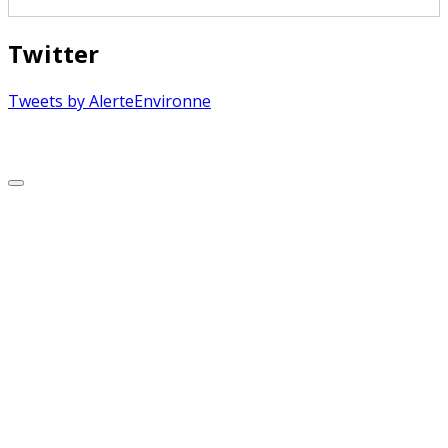
Twitter
Tweets by AlerteEnvironne
Copyright © 2026 Alerte Environnement
Scroll
to
Top