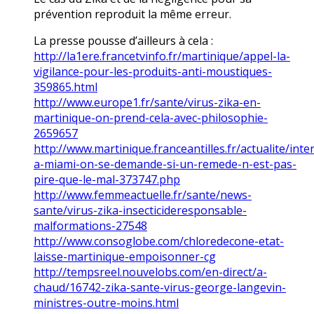
prévention reproduit la même erreur.
La presse pousse d’ailleurs à cela :
http://la1ere.francetvinfo.fr/martinique/appel-la-
vigilance-pour-les-produits-anti-moustiques-
359865.html
http://www.europe1.fr/sante/virus-zika-en-
martinique-on-prend-cela-avec-philosophie-
2659657
http://www.martinique.franceantilles.fr/actualite/inte
a-miami-on-se-demande-si-un-remede-n-est-pas-
pire-que-le-mal-373747.php
http://www.femmeactuelle.fr/sante/news-
sante/virus-zika-insecticideresponsable-
malformations-27548
http://www.consoglobe.com/chloredecone-etat-
laisse-martinique-empoisonner-cg
http://tempsreel.nouvelobs.com/en-direct/a-
chaud/16742-zika-sante-virus-george-langevin-
ministres-outre-moins.html