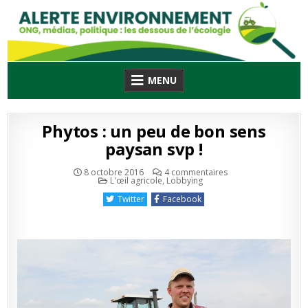
Skip
to
content
MENU
Phytos : un peu de bon sens
paysan svp !
sur
8 octobre 2016
4 commentaires
Publié
Phytos
L'œil agricole
,
Lobbying
en
:
un
Twitter
Facebook
peu
de
bon
sens
paysan
svp
!