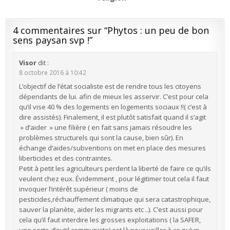
4 commentaires sur “
Phytos : un peu de bon
sens paysan svp !
”
Visor
dit :
8 octobre 2016 à 10:42
L’objectif de l’état socialiste est de rendre tous les citoyens
dépendants de lui. afin de mieux les asservir. C’est pour cela
qu’il vise 40 % des logements en logements sociaux !!( c’est à
dire assistés). Finalement, il est plutôt satisfait quand il s’agit
» d’aider » une filière ( en fait sans jamais résoudre les
problèmes structurels qui sont la cause, bien sûr). En
échange d’aides/subventions on met en place des mesures
liberticides et des contraintes.
Petit à petit les agriculteurs perdent la liberté de faire ce qu’ils
veulent chez eux. Évidemment , pour légitimer tout cela il faut
invoquer l’intérêt supérieur ( moins de
pesticides,réchauffement climatique qui sera catastrophique,
sauver la planète, aider les migrants etc ..). C’est aussi pour
cela qu’il faut interdire les grosses exploitations ( la SAFER,
une sorte d’outil communiste) est là pour veiller à ce qu’un