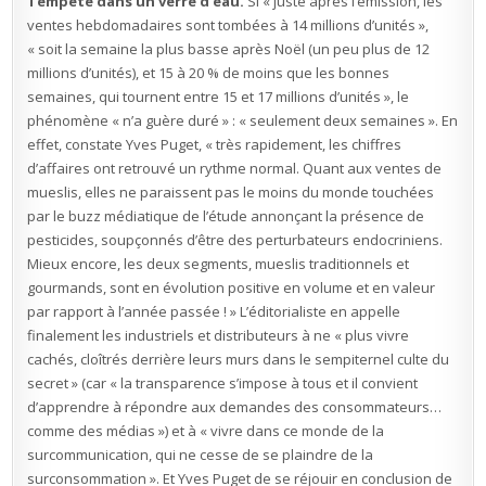
Tempête dans un verre d’eau.
Si « juste après l’émission, les
ventes hebdomadaires sont tombées à 14 millions d’unités »,
« soit la semaine la plus basse après Noël (un peu plus de 12
millions d’unités), et 15 à 20 % de moins que les bonnes
semaines, qui tournent entre 15 et 17 millions d’unités », le
phénomène « n’a guère duré » : « seulement deux semaines ». En
effet, constate Yves Puget, « très rapidement, les chiffres
d’affaires ont retrouvé un rythme normal. Quant aux ventes de
mueslis, elles ne paraissent pas le moins du monde touchées
par le buzz médiatique de l’étude annonçant la présence de
pesticides, soupçonnés d’être des perturbateurs endocriniens.
Mieux encore, les deux segments, mueslis traditionnels et
gourmands, sont en évolution positive en volume et en valeur
par rapport à l’année passée ! » L’éditorialiste en appelle
finalement les industriels et distributeurs à ne « plus vivre
cachés, cloîtrés derrière leurs murs dans le sempiternel culte du
secret » (car « la transparence s’impose à tous et il convient
d’apprendre à répondre aux demandes des consommateurs…
comme des médias ») et à « vivre dans ce monde de la
surcommunication, qui ne cesse de se plaindre de la
surconsommation ». Et Yves Puget de se réjouir en conclusion de