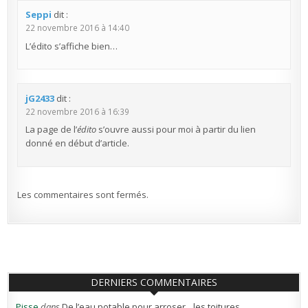
Seppi
dit :
22 novembre 2016 à 14:40
L’édito s’affiche bien…
jG2433
dit :
22 novembre 2016 à 16:39
La page de l’
édito
s’ouvre aussi pour moi à partir du lien
donné en début d’article.
Les commentaires sont fermés.
DERNIERS COMMENTAIRES
Pisse
dans
De l’eau potable pour arroser…les toitures