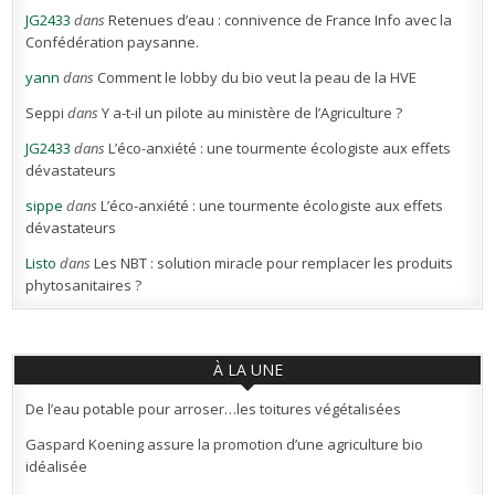
JG2433
dans
Retenues d’eau : connivence de France Info avec la
Confédération paysanne.
yann
dans
Comment le lobby du bio veut la peau de la HVE
Seppi
dans
Y a-t-il un pilote au ministère de l’Agriculture ?
JG2433
dans
L’éco-anxiété : une tourmente écologiste aux effets
dévastateurs
sippe
dans
L’éco-anxiété : une tourmente écologiste aux effets
dévastateurs
Listo
dans
Les NBT : solution miracle pour remplacer les produits
phytosanitaires ?
À LA UNE
De l’eau potable pour arroser…les toitures végétalisées
Gaspard Koening assure la promotion d’une agriculture bio
idéalisée