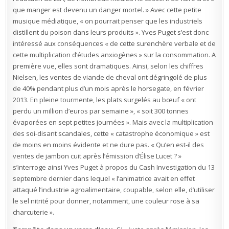
que manger est devenu un danger mortel. » Avec cette petite
musique médiatique, « on pourrait penser que les industriels
distillent du poison dans leurs produits ». Yves Puget s’est donc
intéressé aux conséquences « de cette surenchère verbale et de
cette multiplication d’études anxiogènes » sur la consommation. A
première vue, elles sont dramatiques. Ainsi, selon les chiffres
Nielsen, les ventes de viande de cheval ont dégringolé de plus
de 40% pendant plus d’un mois après le horsegate, en février
2013. En pleine tourmente, les plats surgelés au bœuf « ont
perdu un million d’euros par semaine », « soit 300 tonnes
évaporées en sept petites journées ». Mais avec la multiplication
des soi-disant scandales, cette « catastrophe économique » est
de moins en moins évidente et ne dure pas. « Qu’en est-il des
ventes de jambon cuit après l’émission d’Élise Lucet ? »
s’interroge ainsi Yves Puget à propos du Cash Investigation du 13
septembre dernier dans lequel « l’animatrice avait en effet
attaqué l’industrie agroalimentaire, coupable, selon elle, d’utiliser
le sel nitrité pour donner, notamment, une couleur rose à sa
charcuterie ».