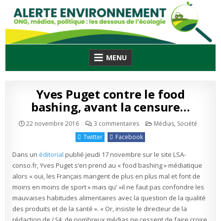
Skip
to
content
MENU
Yves Puget contre le food
bashing, avant la censure…
sur
Publié
22 novembre 2016
3 commentaires
Médias
,
Société
Yves
en
Puget
Twitter
Facebook
contre
le
food
Dans un
éditorial
publié jeudi 17 novembre sur le site LSA-
bashing,
avant
conso.fr, Yves Puget s’en prend au « food bashing » médiatique
la
alors « oui, les Français mangent de plus en plus mal et font de
censure…
moins en moins de sport » mais qu' »il ne faut pas confondre les
mauvaises habitudes alimentaires avec la question de la qualité
des produits et de la santé ». « Or, insiste le directeur de la
rédaction de
LSA
, de nombreux médias ne cessent de faire croire