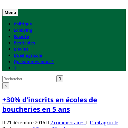
Skip
to
Menu
content
Politique
Lobbying
Société
Pesticides
Médias
L’oeil agricole
Qui sommes nous ?
Rechercher
:
×
+30% d’inscrits en écoles de
boucheries en 5 ans
sur
Publié
21 décembre 2016
2 commentaires
L'œil agricole