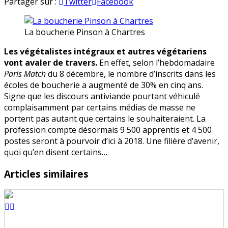
+302
en
Partager sur :
Twitter
Facebook
d’inscrits
en
La boucherie Pinson à Chartres
écoles
de
Les végétalistes intégraux et autres végétariens
boucheries
vont avaler de travers.
En effet, selon l’hebdomadaire
en
Paris Match
du 8 décembre, le nombre d’inscrits dans les
5
écoles de boucherie a augmenté de 30% en cinq ans.
ans
Signe que les discours antiviande pourtant véhiculé
complaisamment par certains médias de masse ne
portent pas autant que certains le souhaiteraient. La
profession compte désormais 9 500 apprentis et 4 500
postes seront à pourvoir d’ici à 2018. Une filière d’avenir,
quoi qu’en disent certains…
Articles similaires