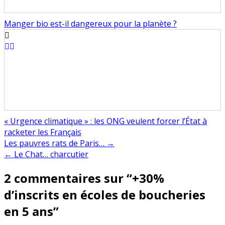
Manger bio est-il dangereux pour la planète ?
« Urgence climatique » : les ONG veulent forcer l’État à
racketer les Français
Navigation
Les pauvres rats de Paris… →
← Le Chat… charcutier
de
2 commentaires sur “
+30%
l’article
d’inscrits en écoles de boucheries
en 5 ans
”