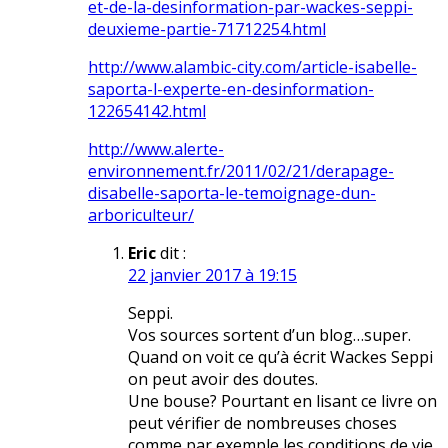
et-de-la-desinformation-par-wackes-seppi-
deuxieme-partie-71712254.html
http://www.alambic-city.com/article-isabelle-
saporta-l-experte-en-desinformation-
122654142.html
http://www.alerte-
environnement.fr/2011/02/21/derapage-
disabelle-saporta-le-temoignage-dun-
arboriculteur/
Eric
dit :
22 janvier 2017 à 19:15
Seppi.
Vos sources sortent d’un blog…super.
Quand on voit ce qu’à écrit Wackes Seppi
on peut avoir des doutes.
Une bouse? Pourtant en lisant ce livre on
peut vérifier de nombreuses choses
comme par exemple les conditions de vie