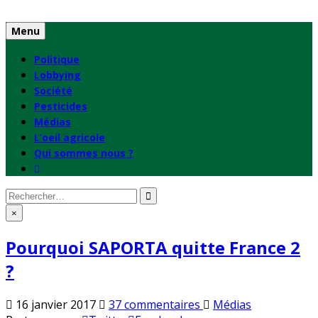
Skip
to
Menu
content
Politique
Lobbying
Société
Pesticides
Médias
L’oeil agricole
Qui sommes nous ?
Rechercher
:
×
Pourquoi SAPORTA quitte France 2
?
sur
Publié
16 janvier 2017
37 commentaires
Médias