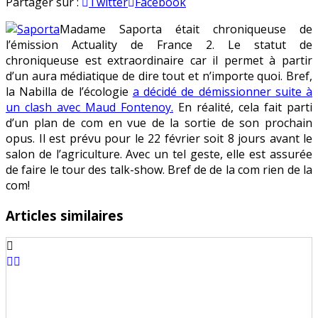
Pourquoi
en
Partager sur :
Twitter
Facebook
SAPORTA
Madame Saporta était chroniqueuse de
quitte
l’émission Actuality de France 2. Le statut de
France
chroniqueuse est extraordinaire car il permet à partir
2
d’un aura médiatique de dire tout et n’importe quoi. Bref,
?
la Nabilla de l’écologie
a décidé de démissionner suite à
un clash avec Maud Fontenoy.
En réalité, cela fait parti
d’un plan de com en vue de la sortie de son prochain
opus. Il est prévu pour le 22 février soit 8 jours avant le
salon de l’agriculture. Avec un tel geste, elle est assurée
de faire le tour des talk-show. Bref de de la com rien de la
com!
Articles similaires