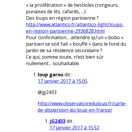
« la prolifération » de bestioles (rongeurs,
punaises de lits, cafards, …)
Des loups en région parisienne ?
http://www.atlantico.fr/atlantico-light/loups-
en-region-parisienne-2936828.html
Pour confirmation… attendre qu’un « bobo »
parisien se soit fait « bouffé » dans le fond du
jardin de sa résidence secondaire ?
Ce qui, somme toute, n’est bien sûr
nullement… souhaitable.
loup garou
dit :
17 janvier 2017 à 15:05
@jg2433
http://www.observatoireduloup.fr/carte-
de-dispersion-du-loup-en-france/
jG2433
dit :
17 janvier 2017 à 15:52