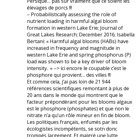
Persique… pas sur vraiment que ce soient les
élevages de porcs !!!
– Probabilistically assessing the role of
nutrient loading in harmful algal bloom
formation in western Lake Erie; Journal of
Great Lakes Research; December 2016; Isabella
Bertani: « Harmful algal blooms (HABs) have
increased in frequency and magnitude in
western Lake Erie and spring phosphorus (P)
load was shown to be a key driver of bloom
intensity. » –> ici encore le coupable c’est le
phosphore qui provient… des villes !!!
Et comme cela, j’ai pas loin de 21 944
références scientifiques remontant à plus de
20 ans dans le monde qui montrent que le
facteur prépondérant pour les blooms algaux
est le phosphore (phosphates) et que non le
nitrate n’a qu’un rôle mineur en fin de bloom.
Les politiques français, enfumés par les
écologistes incompétents, se sotn donc
trompés largement. Et malgré une lutte