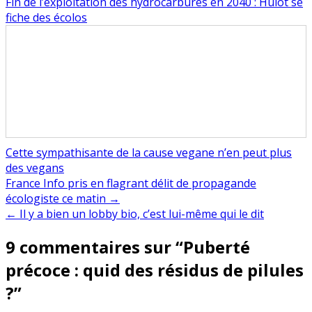
Fin de l’exploitation des hydrocarbures en 2040 : Hulot se
fiche des écolos
Cette sympathisante de la cause vegane n’en peut plus
des vegans
Navigation
France Info pris en flagrant délit de propagande
écologiste ce matin →
de
← Il y a bien un lobby bio, c’est lui-même qui le dit
l’article
9 commentaires sur “
Puberté
précoce : quid des résidus de pilules
?
”