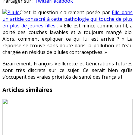
Puberté
en
Partager sur :
Twitter
Facebook
précoce
C’est la question clairement posée par
Elle dans
:
un article consacré à cette pathologie qui touche de plus
quid
en plus de jeunes filles
: « Elle est mince comme un fil, a
des
porté des couches lavables et a toujours mangé bio.
résidus
Alors, comment expliquer ce qui lui est arrivé ? » La
de
réponse se trouve sans doute dans la pollution et l’eau
pilules
chargée en résidus de pilules contraceptives. »
?
Bizarrement, François Veillerette et Générations futures
sont très discrets sur ce sujet. Ce serait bien qu’ils
s’occupent des vraies priorités de santé des français !
Articles similaires