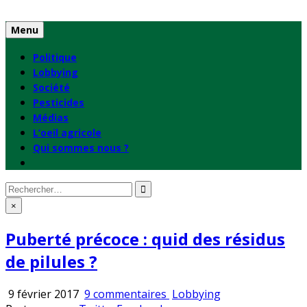
Skip
to
Menu
content
Politique
Lobbying
Société
Pesticides
Médias
L’oeil agricole
Qui sommes nous ?
Rechercher
:
×
Puberté précoce : quid des résidus
de pilules ?
sur
Publié
9 février 2017
9 commentaires
Lobbying