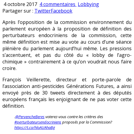
sur
Publié
4 octobre 2017
4 commentaires
Lobbying
Perturbateurs
en
Partager sur :
Twitter
Facebook
endocriniens
Après l’opposition de la commission environnement du
:
parlement européen à la proposition de définition des
le
perturbateurs endocriniens de la commission, cette
lobbying
même définition est mise au vote au cours d’une séance
outrancier
plénière du parlement aujourd’hui même. Les pressions
de
s’accentuent, et pas du côté du « lobby de l’agro-
François
chimique » contrairement à ce qu’on voudrait nous faire
Veillerette
croire.
François Veillerette, directeur et porte-parole de
l’association anti-pesticides Générations Futures, a ainsi
envoyé près de 30 tweets directement à des députés
européens français les enjoignant de ne pas voter cette
définition.
.
@PervencheBeres
voterez-vous contre les critères des
#perturbateursendocriniens
proposés par la Commission?
https://t.co/hloAUAhaBg