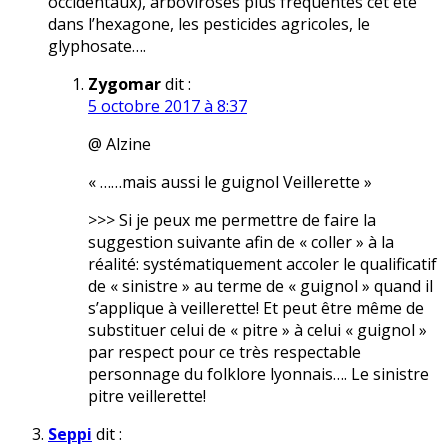
occidentaux), arboviroses plus fréquentes cet été
dans l’hexagone, les pesticides agricoles, le
glyphosate….
Zygomar
dit :
5 octobre 2017 à 8:37
@ Alzine
« ……mais aussi le guignol Veillerette »
>>> Si je peux me permettre de faire la
suggestion suivante afin de « coller » à la
réalité: systématiquement accoler le qualificatif
de « sinistre » au terme de « guignol » quand il
s’applique à veillerette! Et peut être même de
substituer celui de « pitre » à celui « guignol »
par respect pour ce très respectable
personnage du folklore lyonnais…. Le sinistre
pitre veillerette!
Seppi
dit :