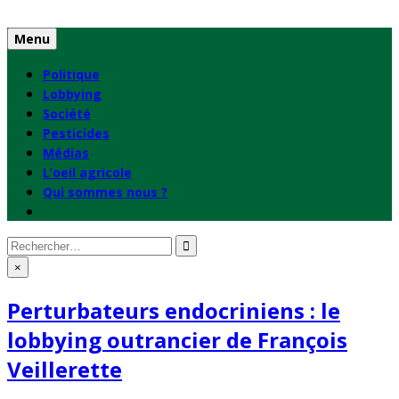
Skip
to
Menu
content
Politique
Lobbying
Société
Pesticides
Médias
L’oeil agricole
Qui sommes nous ?
Rechercher
:
×
Perturbateurs endocriniens : le
lobbying outrancier de François
Veillerette