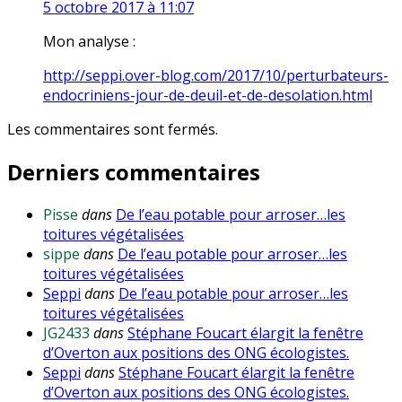
5 octobre 2017 à 11:07
Mon analyse :
http://seppi.over-blog.com/2017/10/perturbateurs-
endocriniens-jour-de-deuil-et-de-desolation.html
Les commentaires sont fermés.
Derniers commentaires
Pisse
dans
De l’eau potable pour arroser…les
toitures végétalisées
sippe
dans
De l’eau potable pour arroser…les
toitures végétalisées
Seppi
dans
De l’eau potable pour arroser…les
toitures végétalisées
JG2433
dans
Stéphane Foucart élargit la fenêtre
d’Overton aux positions des ONG écologistes.
Seppi
dans
Stéphane Foucart élargit la fenêtre
d’Overton aux positions des ONG écologistes.