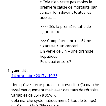
« Cela n’en reste pas moins la
première cause de mortalité par
cancer, loin devant toutes les
autres. …
>>>>Dés la première taffe de
cigarette. »
>>> Complètement idiot! Une
cigarette = un cancer!!
Un verre de vin = une cirrhose
hépatique!
Puis quoi encore?
yann
dit :
14 novembre 2017 à 10:33
rien qu’avec cette phrase tout est dit: « Ça marche
systématiquement mais avec des taux de réussite
variables de 25% à 95% »..
Cela marche systématiquement (=tout le temps)
sauf dans 5% à 75% des cas .