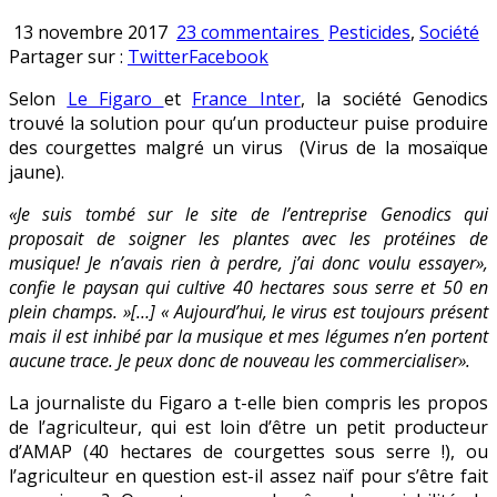
sur
Publié
13 novembre 2017
23 commentaires
Pesticides
,
Société
Le
en
Partager sur :
Twitter
Facebook
Figaro
Selon
Le Figaro
et
France Inter
, la société Genodics
et
trouvé la solution pour qu’un producteur puise produire
France
des courgettes malgré un virus (Virus de la mosaïque
Inter
jaune).
ont
la
«Je suis tombé sur le site de l’entreprise Genodics qui
solution
proposait de soigner les plantes avec les protéines de
miracle
musique! Je n’avais rien à perdre, j’ai donc voulu essayer»,
contre
confie le paysan qui cultive 40 hectares sous serre et 50 en
les
plein champs. »[…] « Aujourd’hui, le virus est toujours présent
phytos
mais il est inhibé par la musique et mes légumes n’en portent
!
aucune trace. Je peux donc de nouveau les commercialiser».
La journaliste du Figaro a t-elle bien compris les propos
de l’agriculteur, qui est loin d’être un petit producteur
d’AMAP (40 hectares de courgettes sous serre !), ou
l’agriculteur en question est-il assez naïf pour s’être fait