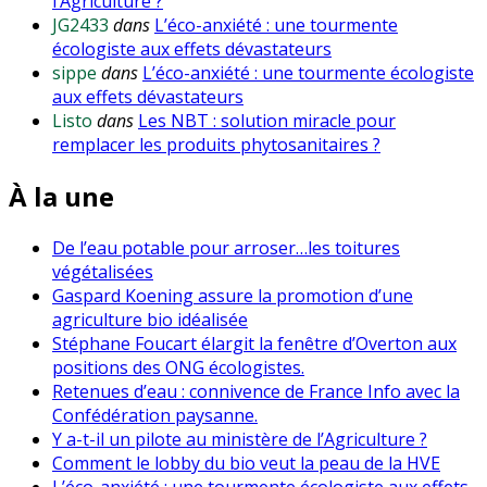
l’Agriculture ?
JG2433
dans
L’éco-anxiété : une tourmente
écologiste aux effets dévastateurs
sippe
dans
L’éco-anxiété : une tourmente écologiste
aux effets dévastateurs
Listo
dans
Les NBT : solution miracle pour
remplacer les produits phytosanitaires ?
À la une
De l’eau potable pour arroser…les toitures
végétalisées
Gaspard Koening assure la promotion d’une
agriculture bio idéalisée
Stéphane Foucart élargit la fenêtre d’Overton aux
positions des ONG écologistes.
Retenues d’eau : connivence de France Info avec la
Confédération paysanne.
Y a-t-il un pilote au ministère de l’Agriculture ?
Comment le lobby du bio veut la peau de la HVE
L’éco-anxiété : une tourmente écologiste aux effets