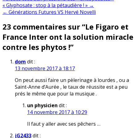
Navigation
« Glyphosate : stop à la pétaudière ! » →
← Générations Futures VS Hervé Novelli
de
23 commentaires sur “
Le Figaro et
l’article
France Inter ont la solution miracle
contre les phytos !
”
dom
dit :
13 novembre 2017 à 18:17
On peut aussi faire un pèlerinage à lourdes , ou a
Saint-Anne d’Aurée , le taux de réussite est a peu
prés le même que pour la musique .
un physicien
dit :
14 novembre 2017 à 10:29
Il faut y aller avec ses pêchers …
jG2433
dit :