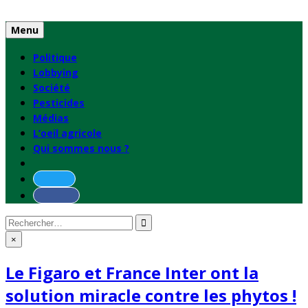
Skip
to
Menu
content
Politique
Lobbying
Société
Pesticides
Médias
L’oeil agricole
Qui sommes nous ?
Rechercher
:
×
Le Figaro et France Inter ont la
solution miracle contre les phytos !