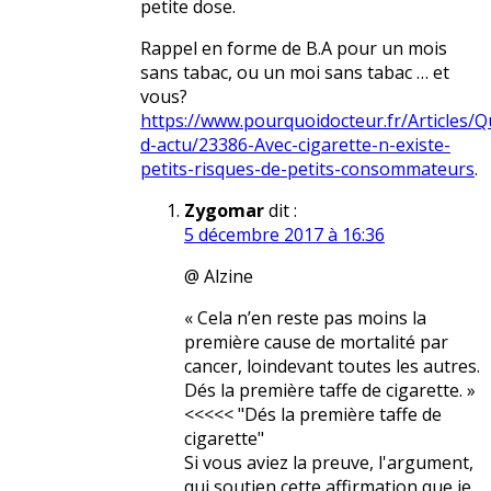
petite dose.
Rappel en forme de B.A pour un mois
sans tabac, ou un moi sans tabac … et
vous?
https://www.pourquoidocteur.fr/Articles/Q
d-actu/23386-Avec-cigarette-n-existe-
petits-risques-de-petits-consommateurs
.
Zygomar
dit :
5 décembre 2017 à 16:36
@ Alzine
« Cela n’en reste pas moins la
première cause de mortalité par
cancer, loindevant toutes les autres.
Dés la première taffe de cigarette. »
<<<<< "Dés la première taffe de
cigarette"
Si vous aviez la preuve, l'argument,
qui soutien cette affirmation que je