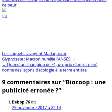
de peur
Les criquets ravagent Madagascar
Navigation
Glyphosate : Macron humilie l’ANSES →
← Quand un champion de F1, proprio d’un jet privé,
de
donne des leçons d’écologie à la terre entière
l’article
9 commentaires sur “
Biocoop : une
publicité erronée ?
”
Bebop 76
dit :
29 novembre 2017 à 22:14