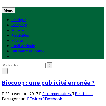
Skip
to
Menu
content
Politique
Lobbying
Société
Pesticides
Médias
L’oeil agricole
Qui sommes nous ?
Rechercher
:
×
Biocoop : une publicité erronée ?
sur
Publié
29 novembre 2017
9 commentaires
Pesticides
Biocoop
en
Partager sur :
Twitter
Facebook
: