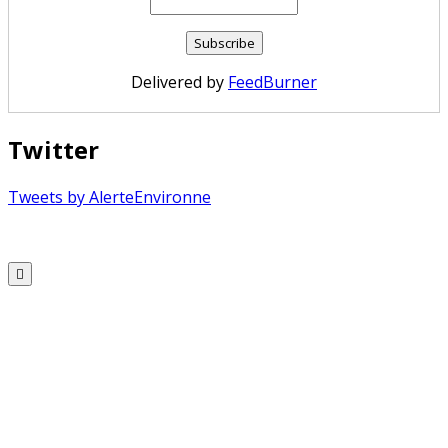
Delivered by
FeedBurner
Twitter
Tweets by AlerteEnvironne
Copyright © 2026 Alerte Environnement
Scroll
to
Top