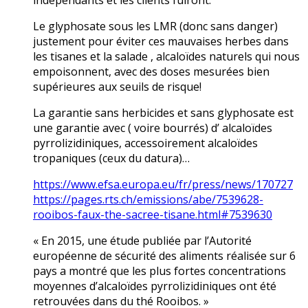
indépendants et les clients fuiront.
Le glyphosate sous les LMR (donc sans danger)
justement pour éviter ces mauvaises herbes dans
les tisanes et la salade , alcaloïdes naturels qui nous
empoisonnent, avec des doses mesurées bien
supérieures aux seuils de risque!
La garantie sans herbicides et sans glyphosate est
une garantie avec ( voire bourrés) d’ alcaloïdes
pyrrolizidiniques, accessoirement alcaloïdes
tropaniques (ceux du datura)…
https://www.efsa.europa.eu/fr/press/news/170727
https://pages.rts.ch/emissions/abe/7539628-
rooibos-faux-the-sacree-tisane.html#7539630
« En 2015, une étude publiée par l’Autorité
européenne de sécurité des aliments réalisée sur 6
pays a montré que les plus fortes concentrations
moyennes d’alcaloïdes pyrrolizidiniques ont été
retrouvées dans du thé Rooibos. »