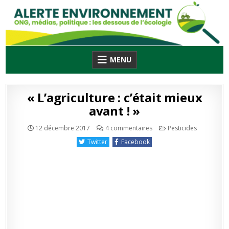
Skip
to
content
MENU
« L’agriculture : c’était mieux
avant ! »
sur
Publié
12 décembre 2017
4 commentaires
Pesticides
« L’agriculture
en
:
Twitter
Facebook
c’était
mieux
avant
! »