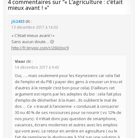
4 commentaires sur “
« L’agriculture : c’était
mieux avant ! »
”
jG2433
dit :
13 décembre 2017 à 14:03
« C’était mieux avant ! »
Sans aucun doute… 😥
http://fr.tinypic.com/r/260zloi/9
Visor
dit :
14 décembre 2017 à 9:45
Oui, …. mais seulement pour les Keynesiens car cela fait
de l’emploi et du PIB ( payer des gens à creuser un trou et
d’autres à le remplir c’est bon pour cela). D’ailleurs cet
argument est repris par les adeptes du bio : cela fait plus
d’emploi de désherber à la main…Ils oublient le mal de
dos … Ce » travail à l’ancienne » conduisait à consacrer
30 ou 40 % de ses ressources pour se nourrir ( vs 12% de
nos jours) : il n’était donc pas question de smartphone,
vacances, écrans modernes et autres avec les emplois
qui vont avec. Le retour en arrière en agriculture ( ou le
fait de remplacer le glyphosate à 10 € par une solution à