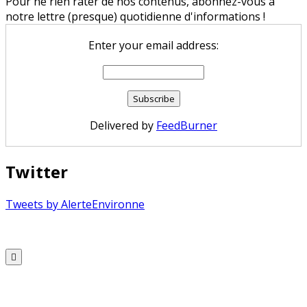
Pour ne rien rater de nos contenus, abonnez-vous à
notre lettre (presque) quotidienne d'informations !
Enter your email address:
Delivered by
FeedBurner
Twitter
Tweets by AlerteEnvironne
Copyright © 2026 Alerte Environnement
Scroll
to
Top