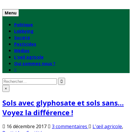
Skip
to
Menu
content
Politique
Lobbying
Société
Pesticides
Médias
L’oeil agricole
Qui sommes nous ?
Rechercher
:
×
Sols avec glyphosate et sols sans…
Voyez la différence !
sur
Publié
16 décembre 2017
3 commentaires
L'œil agricole
,