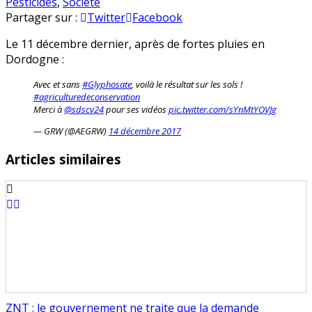
Sols
en
Pesticides
,
Société
avec
Partager sur :
Twitter
Facebook
glyphosate
Le 11 décembre dernier, après de fortes pluies en
et
Dordogne :
sols
sans…
Avec et sans
#Glyphosate
, voilà le résultat sur les sols !
Voyez
#agriculturedeconservation
la
Merci à
@sdscv24
pour ses vidéos
pic.twitter.com/sYnMtYOVJg
différence
— GRW (@AEGRW)
14 décembre 2017
!
Articles similaires
ZNT : le gouvernement ne traite que la demande