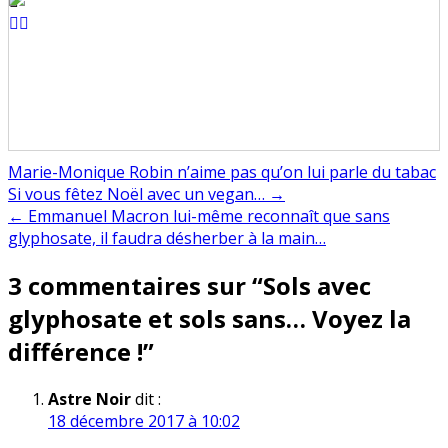
Marie-Monique Robin n’aime pas qu’on lui parle du tabac
Navigation
Si vous fêtez Noël avec un vegan… →
← Emmanuel Macron lui-même reconnaît que sans
de
glyphosate, il faudra désherber à la main…
l’article
3 commentaires sur “
Sols avec
glyphosate et sols sans… Voyez la
différence !
”
Astre Noir
dit :
18 décembre 2017 à 10:02