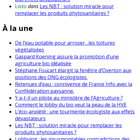
Listo
dans
Les NBT : solution miracle pour
remplacer les produits phytosanitaires ?
À la une
De l’eau potable pour arroser…les toitures
végétalisées
Gaspard Koening assure la promotion d’une
agriculture bio idéalisée
Stéphane Foucart élargit la fenêtre d’Overton aux
positions des ONG écologistes.
Retenues d’eau : connivence de France Info avec la
Confédération paysanne.
Y a-t-il un pilote au ministère de l’Agriculture ?
Comment le lobby du bio veut la peau de la HVE
L’éco-anxiété : une tourmente écologiste aux effets
dévastateurs
Les NBT : solution miracle pour remplacer les
produits phytosanitaires ?
Lobbying : les insurmontables contradictions des