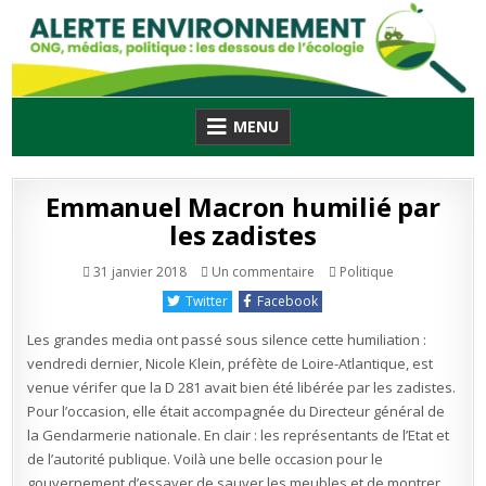
Skip
to
content
MENU
Emmanuel Macron humilié par
les zadistes
sur
Publié
31 janvier 2018
Un commentaire
Politique
Emmanuel
en
Macron
Twitter
Facebook
humilié
par
les
Les grandes media ont passé sous silence cette humiliation :
zadistes
vendredi dernier, Nicole Klein, préfète de Loire-Atlantique, est
venue vérifer que la D 281 avait bien été libérée par les zadistes.
Pour l’occasion, elle était accompagnée du Directeur général de
la Gendarmerie nationale. En clair : les représentants de l’Etat et
de l’autorité publique. Voilà une belle occasion pour le
gouvernement d’essayer de sauver les meubles et de montrer