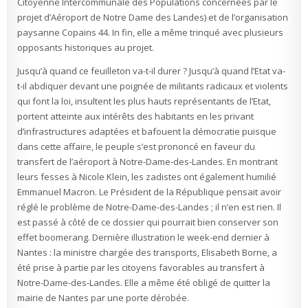
Citoyenne Intercommunale des Populations concernées par le
projet d’Aéroport de Notre Dame des Landes) et de l’organisation
paysanne Copains 44. In fin, elle a même trinqué avec plusieurs
opposants historiques au projet.
Jusqu’à quand ce feuilleton va-t-il durer ? Jusqu’à quand l’Etat va-
t-il abdiquer devant une poignée de militants radicaux et violents
qui font la loi, insultent les plus hauts représentants de l’Etat,
portent atteinte aux intérêts des habitants en les privant
d’infrastructures adaptées et bafouent la démocratie puisque
dans cette affaire, le peuple s’est prononcé en faveur du
transfert de l’aéroport à Notre-Dame-des-Landes. En montrant
leurs fesses à Nicole Klein, les zadistes ont également humilié
Emmanuel Macron. Le Président de la République pensait avoir
réglé le problème de Notre-Dame-des-Landes ; il n’en est rien. Il
est passé à côté de ce dossier qui pourrait bien conserver son
effet boomerang. Dernière illustration le week-end dernier à
Nantes : la ministre chargée des transports, Elisabeth Borne, a
été prise à partie par les citoyens favorables au transfert à
Notre-Dame-des-Landes. Elle a même été obligé de quitter la
mairie de Nantes par une porte dérobée.