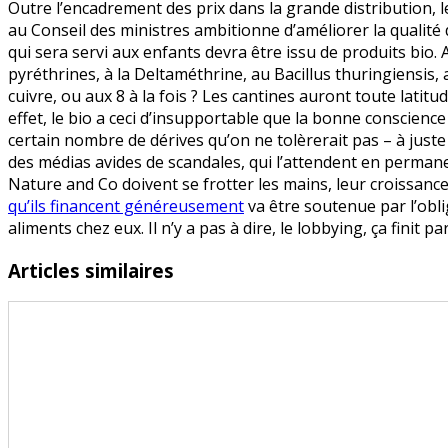
Outre l’encadrement des prix dans la grande distribution, l
bio
au Conseil des ministres ambitionne d’améliorer la qualité 
finit
qui sera servi aux enfants devra être issu de produits bio. 
par
pyréthrines, à la Deltaméthrine, au Bacillus thuringiensis,
payer
cuivre, ou aux 8 à la fois ? Les cantines auront toute lati
effet, le bio a ceci d’insupportable que la bonne conscienc
certain nombre de dérives qu’on ne tolèrerait pas – à juste
des médias avides de scandales, qui l’attendent en perman
Nature and Co doivent se frotter les mains, leur croissan
qu’ils financent généreusement
va être soutenue par l’obli
aliments chez eux. Il n’y a pas à dire, le lobbying, ça finit pa
Articles similaires