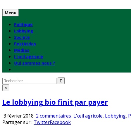
Skip
to
Menu
content
Politique
Lobbying
Société
Pesticides
Médias
L’oeil agricole
Qui sommes nous ?
Rechercher
:
×
Le lobbying bio finit par payer
sur
Publié
3 février 2018
2 commentaires
L'œil agricole
,
Lobbying
,
P
Le
en
Partager sur :
Twitter
Facebook
lobbying