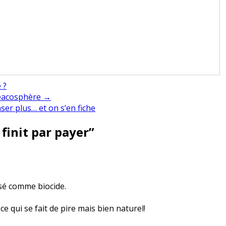
 ?
 réacosphère →
ser plus… et on s’en fiche
 finit par payer
”
isé comme biocide.
ce qui se fait de pire mais bien naturel!