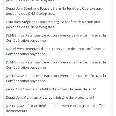
positions des ONG écologistes.
Seppi
dans
Stéphane Foucart élargit la fenêtre d’Overton aux
positions des ONG écologistes.
Listo
dans
Stéphane Foucart élargit la fenêtre d’Overton aux
positions des ONG écologistes.
JG2433
dans
Retenues d’eau : connivence de France Info avec la
Confédération paysanne.
Daniel
dans
Retenues d’eau : connivence de France Info avec la
Confédération paysanne.
JG2433
dans
Retenues d’eau : connivence de France Info avec la
Confédération paysanne.
JG2433
dans
Retenues d’eau : connivence de France Info avec la
Confédération paysanne.
yann
dans
Comment le lobby du bio veut la peau de la HVE
Seppi
dans
Y a-t-il un pilote au ministère de l’Agriculture ?
JG2433
dans
L’éco-anxiété : une tourmente écologiste aux effets
dévastateurs