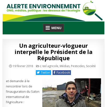
Skip
to
content
MENU
Un agriculteur-vlogueur
interpelle le Président de la
République
Publié
19 février 2018
L'œil agricole
,
Médias
,
Pesticides
,
Société
en
Twitter
Facebook
et demande à le
rencontrer lors de
l’inauguration du Salon
international de
l’Agriculture :