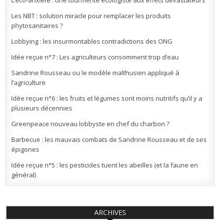
L’éco-anxiété : une tourmente écologiste aux effets dévastateurs
Les NBT : solution miracle pour remplacer les produits
phytosanitaires ?
Lobbying : les insurmontables contradictions des ONG
Idée reçue n°7 : Les agriculteurs consomment trop d’eau
Sandrine Rousseau ou le modèle malthusien appliqué à
l’agriculture
Idée reçue n°6 : les fruits et légumes sont moins nutritifs qu’il y a
plusieurs décennies
Greenpeace nouveau lobbyste en chef du charbon ?
Barbecue : les mauvais combats de Sandrine Rousseau et de ses
épigones
Idée reçue n°5 : les pesticides tuent les abeilles (et la faune en
général)
ARCHIVES