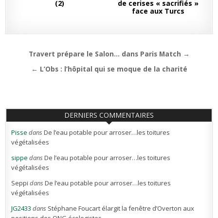
(2)
de cerises « sacrifiés »
face aux Turcs
Navigation
Travert prépare le Salon… dans Paris Match →
de
← L’Obs : l’hôpital qui se moque de la charité
l’article
DERNIERS COMMENTAIRES
Pisse
dans
De l’eau potable pour arroser…les toitures
végétalisées
sippe
dans
De l’eau potable pour arroser…les toitures
végétalisées
Seppi
dans
De l’eau potable pour arroser…les toitures
végétalisées
JG2433
dans
Stéphane Foucart élargit la fenêtre d’Overton aux