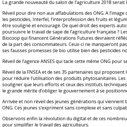
La grande nouveauté du salon de l’agriculture 2018 serait le r
l’agriculture
2018 :
Réveil pour dire non aux affabulations des ONG. A l’image
le
les pesticides, Interfel, l’interprofession des fruits et légu
grand
être souligné et encouragé. De quel droit des experts auto
réveil ?!
poursuivre le travail de sape de l’agriculture française ?
Biocoop qui financent Générations Futures devraient réfléc
de la part des consommateurs. Ceux-ci ne manqueront pas un
ses fausses promesses (le bio utilise bien des pesticides non
Réveil de l’agence ANSES qui tacle cette même ONG pour s
Réveil de la FNSEA et de ses 35 partenaires qui proposent 
pour réduire l’utilisation des produits phytosanitaires. Le
souligner que leurs efforts et ceux des instituts techniques
le grande mérite d’obliger le gouvernement à se positionne
Arrivée et non réveil des jeunes générations qui viennent
ONG. Ces jeunes s’expriment sans complexe et sans culpabi
Observons enfin la révolution du digital et de ces nombre
pour simplifier le travail des agriculteurs.