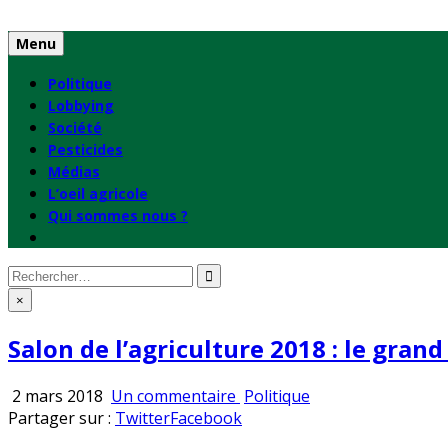
Skip
to
Menu
content
Politique
Lobbying
Société
Pesticides
Médias
L’oeil agricole
Qui sommes nous ?
Rechercher
:
×
Salon de l’agriculture 2018 : le grand 
sur
Publié
2 mars 2018
Un commentaire
Politique
Salon
en
Partager sur :
Twitter
Facebook
de