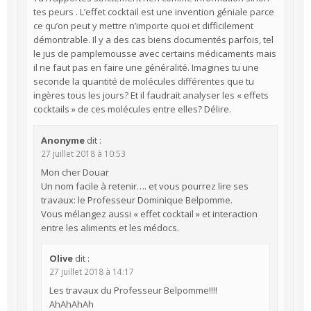
tes peurs . L’effet cocktail est une invention géniale parce
ce qu’on peut y mettre n’importe quoi et difficilement
démontrable. Il y a des cas biens documentés parfois, tel
le jus de pamplemousse avec certains médicaments mais
il ne faut pas en faire une généralité. Imagines tu une
seconde la quantité de molécules différentes que tu
ingères tous les jours? Et il faudrait analyser les « effets
cocktails » de ces molécules entre elles? Délire.
Anonyme
dit :
27 juillet 2018 à 10:53
Mon cher Douar
Un nom facile à retenir…. et vous pourrez lire ses
travaux: le Professeur Dominique Belpomme.
Vous mélangez aussi « effet cocktail » et interaction
entre les aliments et les médocs.
Olive
dit :
27 juillet 2018 à 14:17
Les travaux du Professeur Belpomme!!!!
AhAhAhAh