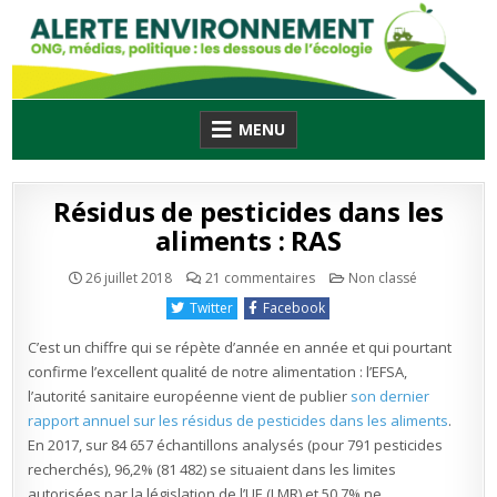
Skip
to
content
MENU
Résidus de pesticides dans les
aliments : RAS
sur
Publié
26 juillet 2018
21 commentaires
Non classé
Résidus
en
de
Twitter
Facebook
pesticides
dans
les
C’est un chiffre qui se répète d’année en année et qui pourtant
aliments
:
confirme l’excellent qualité de notre alimentation : l’EFSA,
RAS
l’autorité sanitaire européenne vient de publier
son dernier
rapport annuel sur les résidus de pesticides dans les aliments
.
En 2017, sur 84 657 échantillons analysés (pour 791 pesticides
recherchés), 96,2% (81 482) se situaient dans les limites
autorisées par la législation de l’UE (LMR) et 50,7% ne