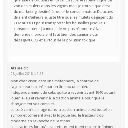
quantité de produits en cave. C’est certes romantique de
voir des mulets dans les vignes mais je trouve que c’est
du marketing destiné à rouler le consommateur.D’aucuns
diraient d’ailleurs à juste titre que les mulets dégagent du
CO2 aussi.Et pour transporter les bouteilles jusqu’au
consommateur ( à moins de ne pas répondre à la
demande mondiale ) il faut bien des camions qui
dégagent CO2 et surtout de la pollution toxique.
Alzine
dit :
28 juillet 2018 à 9:53
Mon cher Visor, c’est une métaphore, la charrue de
l’agriculteur bio tirée par un âne ou un mulet.
Indépendamment de cela, quitte à revenir avant 1940 autant
jouer le jeu et revenir à la traction animale pour que le
changement soit complet.
Le coté com’ et image dans la traction animale est toutefois
sympa et cohérent avec la logique bio, le tracteur trop
moderne en revanche ne l’est pas.
Les tracteurs lorsqu’ils se retournent tuent encore infiniment