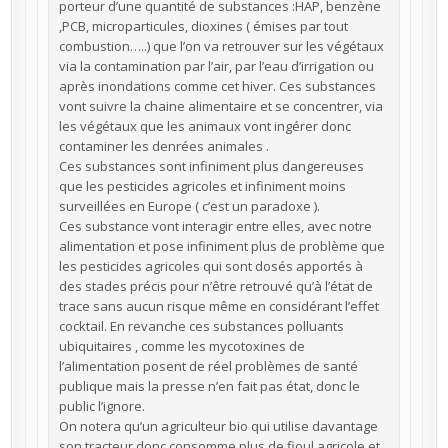
porteur d’une quantité de substances :HAP, benzène
,PCB, microparticules, dioxines ( émises par tout
combustion…..) que l’on va retrouver sur les végétaux
via la contamination par l’air, par l’eau d’irrigation ou
après inondations comme cet hiver. Ces substances
vont suivre la chaine alimentaire et se concentrer, via
les végétaux que les animaux vont ingérer donc
contaminer les denrées animales .
Ces substances sont infiniment plus dangereuses
que les pesticides agricoles et infiniment moins
surveillées en Europe ( c’est un paradoxe ).
Ces substance vont interagir entre elles, avec notre
alimentation et pose infiniment plus de problème que
les pesticides agricoles qui sont dosés apportés à
des stades précis pour n’être retrouvé qu’à l’état de
trace sans aucun risque même en considérant l’effet
cocktail. En revanche ces substances polluants
ubiquitaires , comme les mycotoxines de
l’alimentation posent de réel problèmes de santé
publique mais la presse n’en fait pas état, donc le
public l’ignore.
On notera qu’un agriculteur bio qui utilise davantage
son tracteur donc consomme plus de fioul agricole et