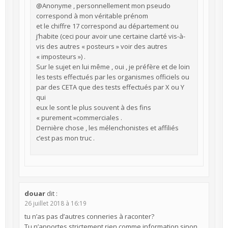
@Anonyme , personnellement mon pseudo
correspond à mon véritable prénom
et le chiffre 17 correspond au département ou
j’habite (ceci pour avoir une certaine clarté vis-à-
vis des autres « posteurs » voir des autres
« imposteurs ») .
Sur le sujet en lui même , oui , je préfère et de loin
les tests effectués par les organismes officiels ou
par des CETA que des tests effectués par X ou Y
qui
eux le sont le plus souvent à des fins
« purement »commerciales .
Dernière chose , les mélenchonistes et affiliés
c’est pas mon truc .
douar
dit :
26 juillet 2018 à 16:19
tu n’as pas d’autres conneries à raconter?
Tu n’apportes strictement rien comme information sinon