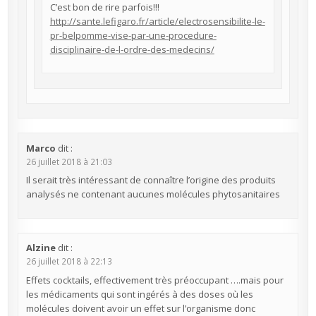
C’est bon de rire parfois!!!
http://sante.lefigaro.fr/article/electrosensibilite-le-
pr-belpomme-vise-par-une-procedure-
disciplinaire-de-l-ordre-des-medecins/
Marco
dit :
26 juillet 2018 à 21:03
Il serait très intéressant de connaître l’origine des produits
analysés ne contenant aucunes molécules phytosanitaires
Alzine
dit :
26 juillet 2018 à 22:13
Effets cocktails, effectivement très préoccupant ….mais pour
les médicaments qui sont ingérés à des doses où les
molécules doivent avoir un effet sur l’organisme donc