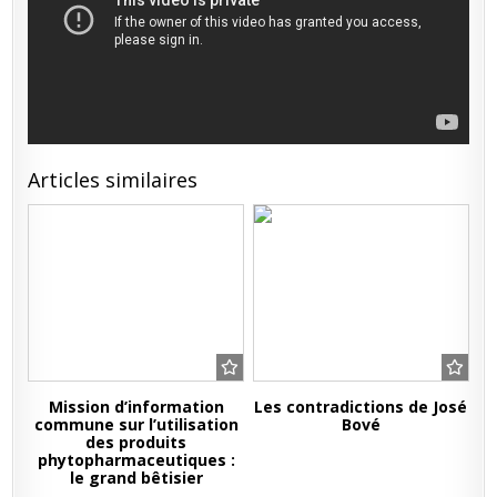
ce
n’est
pas
une
expression
c’est
le
menu
!
Articles similaires
Mission d’information
Les contradictions de José
commune sur l’utilisation
Bové
des produits
phytopharmaceutiques :
le grand bêtisier