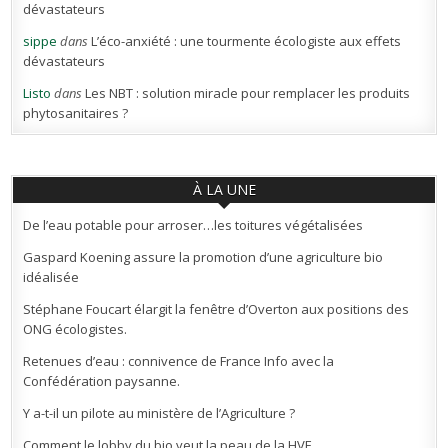
dévastateurs
sippe
dans
L’éco-anxiété : une tourmente écologiste aux effets
dévastateurs
Listo
dans
Les NBT : solution miracle pour remplacer les produits
phytosanitaires ?
À LA UNE
De l’eau potable pour arroser…les toitures végétalisées
Gaspard Koening assure la promotion d’une agriculture bio
idéalisée
Stéphane Foucart élargit la fenêtre d’Overton aux positions des
ONG écologistes.
Retenues d’eau : connivence de France Info avec la
Confédération paysanne.
Y a-t-il un pilote au ministère de l’Agriculture ?
Comment le lobby du bio veut la peau de la HVE