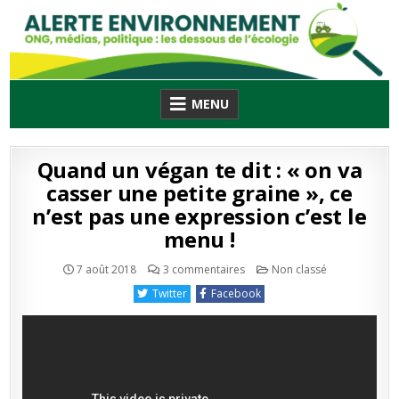
Skip
to
content
MENU
Quand un végan te dit : « on va
casser une petite graine », ce
n’est pas une expression c’est le
menu !
sur
Publié
7 août 2018
3 commentaires
Non classé
Quand
en
un
Twitter
Facebook
végan
te
dit
:
« on
va
casser
une
petite
graine »,