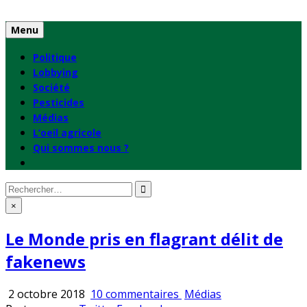
Skip
to
Menu
content
Politique
Lobbying
Société
Pesticides
Médias
L’oeil agricole
Qui sommes nous ?
Rechercher
:
×
Le Monde pris en flagrant délit de
fakenews
sur
Publié
2 octobre 2018
10 commentaires
Médias