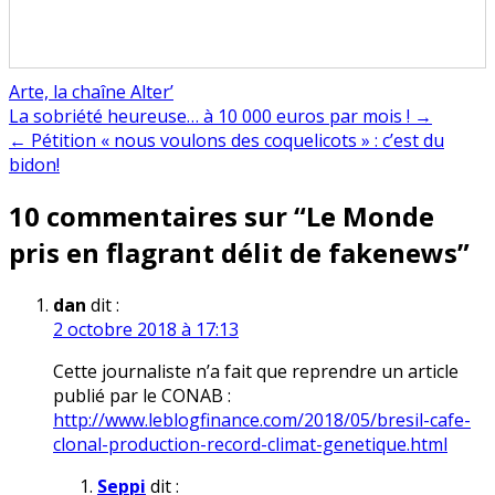
Arte, la chaîne Alter’
Navigation
La sobriété heureuse… à 10 000 euros par mois ! →
← Pétition « nous voulons des coquelicots » : c’est du
de
bidon!
l’article
10 commentaires sur “
Le Monde
pris en flagrant délit de fakenews
”
dan
dit :
2 octobre 2018 à 17:13
Cette journaliste n’a fait que reprendre un article
publié par le CONAB :
http://www.leblogfinance.com/2018/05/bresil-cafe-
clonal-production-record-climat-genetique.html
Seppi
dit :