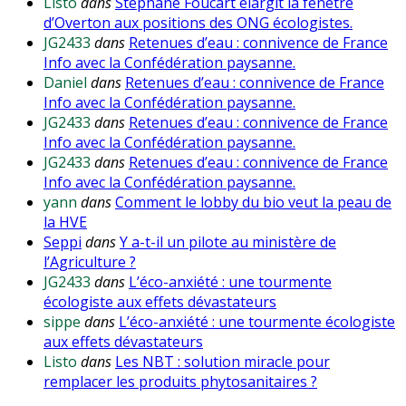
Listo
dans
Stéphane Foucart élargit la fenêtre
d’Overton aux positions des ONG écologistes.
JG2433
dans
Retenues d’eau : connivence de France
Info avec la Confédération paysanne.
Daniel
dans
Retenues d’eau : connivence de France
Info avec la Confédération paysanne.
JG2433
dans
Retenues d’eau : connivence de France
Info avec la Confédération paysanne.
JG2433
dans
Retenues d’eau : connivence de France
Info avec la Confédération paysanne.
yann
dans
Comment le lobby du bio veut la peau de
la HVE
Seppi
dans
Y a-t-il un pilote au ministère de
l’Agriculture ?
JG2433
dans
L’éco-anxiété : une tourmente
écologiste aux effets dévastateurs
sippe
dans
L’éco-anxiété : une tourmente écologiste
aux effets dévastateurs
Listo
dans
Les NBT : solution miracle pour
remplacer les produits phytosanitaires ?