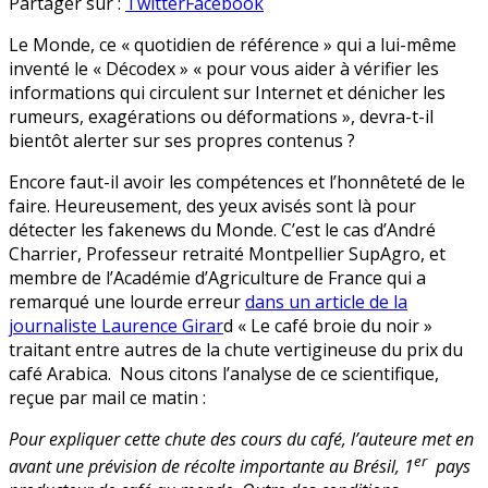
Le
en
Partager sur :
Twitter
Facebook
Monde
Le Monde, ce « quotidien de référence » qui a lui-même
pris
inventé le « Décodex » « pour vous aider à vérifier les
en
informations qui circulent sur Internet et dénicher les
flagrant
rumeurs, exagérations ou déformations », devra-t-il
délit
bientôt alerter sur ses propres contenus ?
de
fakenews
Encore faut-il avoir les compétences et l’honnêteté de le
faire. Heureusement, des yeux avisés sont là pour
détecter les fakenews du Monde. C’est le cas d’André
Charrier, Professeur retraité Montpellier SupAgro, et
membre de l’Académie d’Agriculture de France qui a
remarqué une lourde erreur
dans un article de la
journaliste Laurence Girar
d « Le café broie du noir »
traitant entre autres de la chute vertigineuse du prix du
café Arabica. Nous citons l’analyse de ce scientifique,
reçue par mail ce matin :
Pour expliquer cette chute des cours du café, l’auteure met en
er
avant une prévision de récolte importante au Brésil, 1
pays