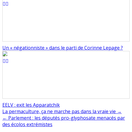
Un « négationniste » dans le parti de Corinne Lepage ?
EELV : exit les Apparatchik
Navigation
La permaculture, ça ne marche pas dans la vraie vie →
← Parlement : les députés pro-glyphosate menacés par
de
des écolos extrémistes