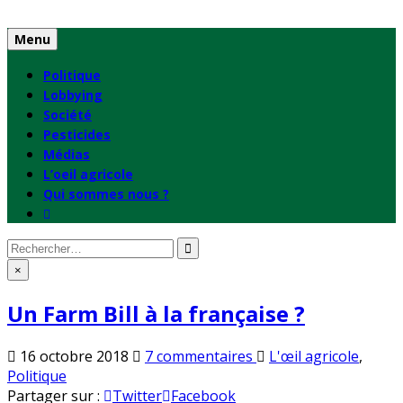
Skip
to
Menu
content
Politique
Lobbying
Société
Pesticides
Médias
L’oeil agricole
Qui sommes nous ?
Rechercher
:
×
Un Farm Bill à la française ?
sur
Publié
16 octobre 2018
7 commentaires
L'œil agricole
,
Un
en
Politique
Farm
Partager sur :
Twitter
Facebook