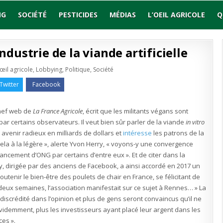
NG
SOCIÉTÉ
PESTICIDES
MÉDIAS
L’OEIL AGRICOLE
Q
industrie de la viande artificielle
ublié
'œil agricole
,
Lobbying
,
Politique
,
Société
n
ns,
Twitter
Facebook
s
s
ustrie
chef web de
La France Agricole
, écrit que les militants végans sont
lle par certains observateurs. Il veut bien sûr parler de la viande
in vitro
de
icielle
 avenir radieux en milliards de dollars et
intéresse
les patrons de la
ela à la légère », alerte Yvon Herry, « voyons-y une convergence
nancement d’ONG par certains d’entre eux ». Et de citer dans la
, dirigée par des anciens de Facebook, a ainsi accordé en 2017 un
outenir le bien-être des poulets de chair en France, se félicitant de
a deux semaines, l’association manifestait sur ce sujet à Rennes… » La
 discrédité dans l’opinion et plus de gens seront convaincus qu’il ne
videmment, plus les investisseurs ayant placé leur argent dans les
ces ».