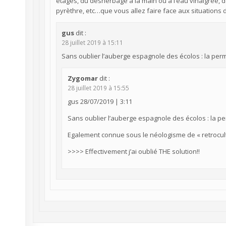
étages, du désherbage à la main ou à l’eau vinaigrée, de
pyrèthre, etc…que vous allez faire face aux situations 
gus
dit :
28 juillet 2019 à 15:11
Sans oublier l’auberge espagnole des écolos : la perma
Zygomar
dit :
28 juillet 2019 à 15:55
gus 28/07/2019 | 3:11
Sans oublier l’auberge espagnole des écolos : la per
Egalement connue sous le néologisme de « retrocul
>>>> Effectivement j’ai oublié THE solution!!