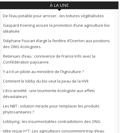
À LA UNE
De l’eau potable pour arroser…les toitures végétalisées
Gaspard Koening assure la promotion d’une agriculture bio
idéalisée
Stéphane Foucart élargit la fenêtre d’Overton aux positions
des ONG écologistes.
Retenues d’eau : connivence de France Info avec la
Confédération paysanne.
Y a-t-il un pilote au ministère de l’Agriculture ?
Comment le lobby du bio veut la peau de la HVE
L’éco-anxiété : une tourmente écologiste aux effets
dévastateurs
Les NBT : solution miracle pour remplacer les produits
phytosanitaires ?
Lobbying : les insurmontables contradictions des ONG
Idée reçue n°7 : Les agriculteurs consomment trop d’eau