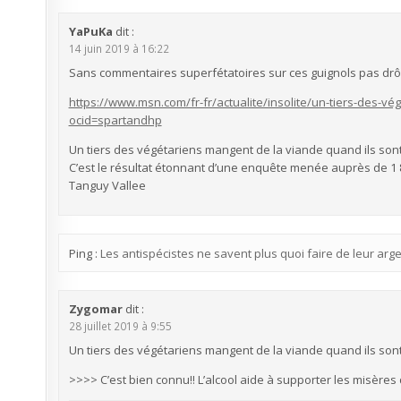
YaPuKa
dit :
14 juin 2019 à 16:22
Sans commentaires superfétatoires sur ces guignols pas drô
https://www.msn.com/fr-fr/actualite/insolite/un-tiers-des-v
ocid=spartandhp
Un tiers des végétariens mangent de la viande quand ils sont
C’est le résultat étonnant d’une enquête menée auprès de 1 
Tanguy Vallee
Ping :
Les antispécistes ne savent plus quoi faire de leur arge
Zygomar
dit :
28 juillet 2019 à 9:55
Un tiers des végétariens mangent de la viande quand ils sont
>>>> C’est bien connu!! L’alcool aide à supporter les misères 