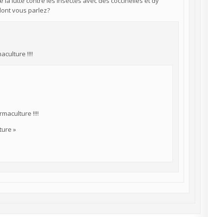
 la lutte contre les insectes avec des coccinelles et dy
dont vous parlez?
culture !!!!
maculture !!!!
ture »