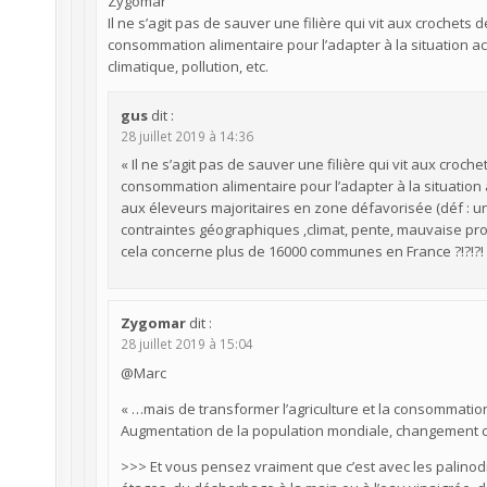
Zygomar
Il ne s’agit pas de sauver une filière qui vit aux crochets d
consommation alimentaire pour l’adapter à la situation 
climatique, pollution, etc.
gus
dit :
28 juillet 2019 à 14:36
« Il ne s’agit pas de sauver une filière qui vit aux croche
consommation alimentaire pour l’adapter à la situation
aux éleveurs majoritaires en zone défavorisée (déf : 
contraintes géographiques ,climat, pente, mauvaise produ
cela concerne plus de 16000 communes en France ?!?!?! 
Zygomar
dit :
28 juillet 2019 à 15:04
@Marc
« …mais de transformer l’agriculture et la consommation 
Augmentation de la population mondiale, changement clim
>>> Et vous pensez vraiment que c’est avec les palinodie