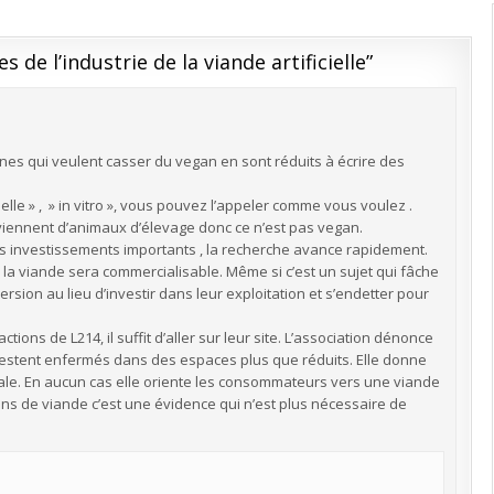
es de l’industrie de la viande artificielle
”
nnes qui veulent casser du vegan en sont réduits à écrire des
lle » , » in vitro », vous pouvez l’appeler comme vous voulez .
roviennent d’animaux d’élevage donc ce n’est pas vegan.
 des investissements importants , la recherche avance rapidement.
s la viande sera commercialisable. Même si c’est un sujet qui fâche
rsion au lieu d’investir dans leur exploitation et s’endetter pour
ctions de L214, il suffit d’aller sur leur site. L’association dénonce
restent enfermés dans des espaces plus que réduits. Elle donne
male. En aucun cas elle oriente les consommateurs vers une viande
ins de viande c’est une évidence qui n’est plus nécessaire de