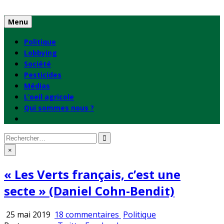
Skip
to
Menu
content
Politique
Lobbying
Société
Pesticides
Médias
L’oeil agricole
Qui sommes nous ?
Rechercher
:
×
« Les Verts français, c’est une
secte » (Daniel Cohn-Bendit)
sur
Publié
25 mai 2019
18 commentaires
Politique