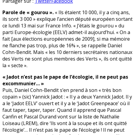
« Les
en
Partager sur :
Twitter
Facebook
Verts
Parole de « gourou ».
« Ils étaient 10 000, il y a cinq ans,
français,
ils sont 3 000 » explique l’ancien député européen sortant
c’est
ce lundi 13 mai sur France Info. « J’étais le gourou » du
une
parti Europe-écologie (EELV) admet-il aujourd’hui. « On a
secte »
fait [aux élections européennes de 2009], si ma mémoire
(Daniel
ne flanche pas trop, plus de 16% », se rappelle Daniel
Cohn-
Cohn-Bendit. Mais « les 10 derniers secrétaires nationaux
Bendit)
des Verts ne sont plus membres des Verts », ils ont quitté
la « secte ».
« Jadot n’est pas le pape de l’écologie, il ne peut pas
excommunier… »
Puis, Daniel Cohn-Bendit s’en prend à son « très bon
copain » (sic) Yannick Jadot : « Il y a deux Yannick Jadot. Il y
a le ‘Jadot EELV’ ouvert et il y a le ‘Jadot Greenpeace’ où il
faut taper, taper, taper. Quand il apprend que Pascal
Canfin et Pascal Durand vont sur la liste de Nathalie
Loiseau (LREM), dire ‘Ils vont à la soupe et ils ont quitté
l’écologie’… Il n’est pas le pape de l’écologie ! Il ne peut