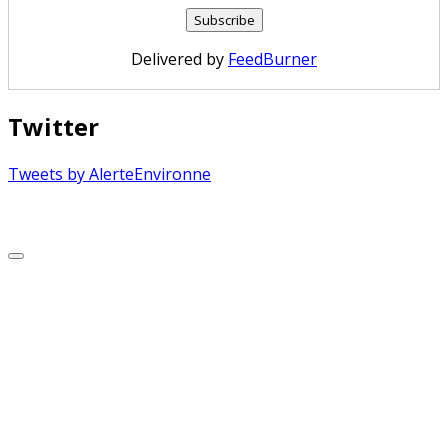
Delivered by
FeedBurner
Twitter
Tweets by AlerteEnvironne
Copyright © 2026 Alerte Environnement
Scroll
to
Top