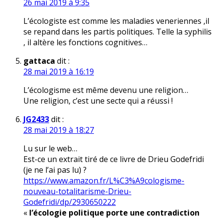
26 mai 2019 à 9:35
L’écologiste est comme les maladies veneriennes ,il
se repand dans les partis politiques. Telle la syphilis
, il altère les fonctions cognitives…
gattaca
dit :
28 mai 2019 à 16:19
L’écologisme est même devenu une religion…
Une religion, c’est une secte qui a réussi !
JG2433
dit :
28 mai 2019 à 18:27
Lu sur le web…
Est-ce un extrait tiré de ce livre de Drieu Godefridi
(je ne l’ai pas lu) ?
https://www.amazon.fr/L%C3%A9cologisme-
nouveau-totalitarisme-Drieu-
Godefridi/dp/2930650222
«
l’écologie politique porte une contradiction