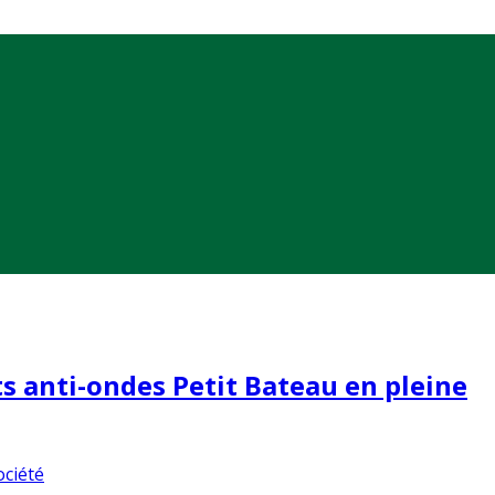
ts anti-ondes Petit Bateau en pleine
ociété