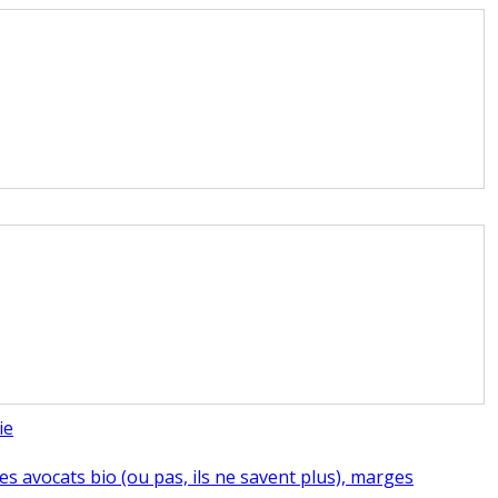
ie
s avocats bio (ou pas, ils ne savent plus), marges