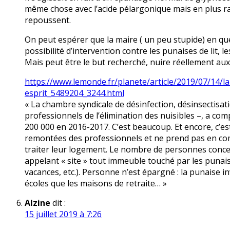
même chose avec l’acide pélargonique mais en plus ra
repoussent.
On peut espérer que la maire ( un peu stupide) en qu
possibilité d’intervention contre les punaises de lit,
Mais peut être le but recherché, nuire réellement aux
https://www.lemonde.fr/planete/article/2019/07/14/la-
esprit_5489204_3244.html
« La chambre syndicale de désinfection, désinsectisati
professionnels de l’élimination des nuisibles –, a com
200 000 en 2016-2017. C’est beaucoup. Et encore, c’es
remontées des professionnels et ne prend pas en com
traiter leur logement. Le nombre de personnes concern
appelant « site » tout immeuble touché par les punaises
vacances, etc.). Personne n’est épargné : la punaise in
écoles que les maisons de retraite… »
Alzine
dit :
15 juillet 2019 à 7:26