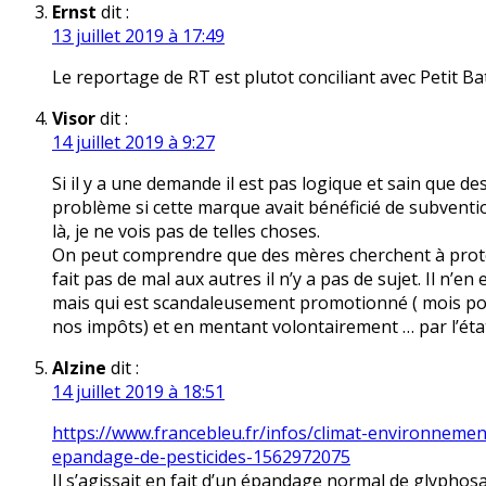
Ernst
dit :
13 juillet 2019 à 17:49
Le reportage de RT est plutot conciliant avec Petit Ba
Visor
dit :
14 juillet 2019 à 9:27
Si il y a une demande il est pas logique et sain que de
problème si cette marque avait bénéficié de subventio
là, je ne vois pas de telles choses.
On peut comprendre que des mères cherchent à protége
fait pas de mal aux autres il n’y a pas de sujet. Il n’e
mais qui est scandaleusement promotionné ( mois pour
nos impôts) et en mentant volontairement … par l’état
Alzine
dit :
14 juillet 2019 à 18:51
https://www.francebleu.fr/infos/climat-environnemen
epandage-de-pesticides-1562972075
Il s’agissait en fait d’un épandage normal de glyphosa