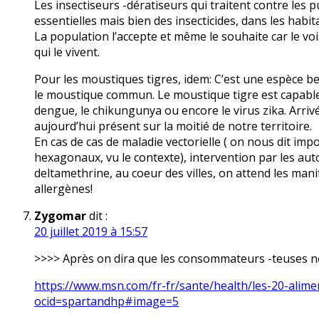
Les insectiseurs -dératiseurs qui traitent contre les p
essentielles mais bien des insecticides, dans les habita
La population l’accepte et même le souhaite car le vo
qui le vivent.
Pour les moustiques tigres, idem: C’est une espèce 
le moustique commun. Le moustique tigre est capable
dengue, le chikungunya ou encore le virus zika. Arrivé
aujourd’hui présent sur la moitié de notre territoire.
En cas de cas de maladie vectorielle ( on nous dit impo
hexagonaux, vu le contexte), intervention par les auto
deltamethrine, au coeur des villes, on attend les man
allergènes!
Zygomar
dit :
20 juillet 2019 à 15:57
>>>> Après on dira que les consommateurs -teuses ne
https://www.msn.com/fr-fr/sante/health/les-20-alim
ocid=spartandhp#image=5