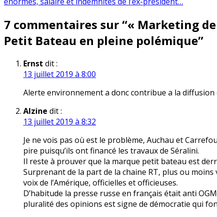
énormes, salaire et indemnités de l’ex-président…
l’article
7 commentaires sur “
« Marketing de 
Petit Bateau en pleine polémique
”
Ernst
dit :
13 juillet 2019 à 8:00
Alerte environnement a donc contribue a la diffusion 
Alzine
dit :
13 juillet 2019 à 8:32
Je ne vois pas où est le problème, Auchau et Carrefo
pire puisqu’ils ont financé les travaux de Séralini.
Il reste à prouver que la marque petit bateau est derri
Surprenant de la part de la chaine RT, plus ou moins 
voix de l’Amérique, officielles et officieuses.
D’habitude la presse russe en français était anti OGM,
pluralité des opinions est signe de démocratie qui fo