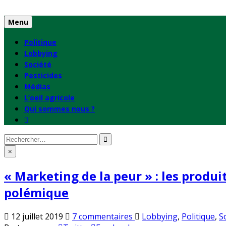
Skip
to
Menu
content
Politique
Lobbying
Société
Pesticides
Médias
L’oeil agricole
Qui sommes nous ?
Rechercher
:
×
« Marketing de la peur » : les produi
polémique
sur
Publié
12 juillet 2019
7 commentaires
Lobbying
,
Politique
,
S