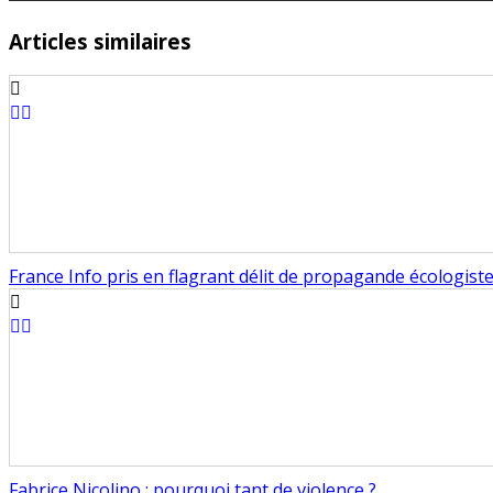
Articles similaires
France Info pris en flagrant délit de propagande écologist
Fabrice Nicolino : pourquoi tant de violence ?