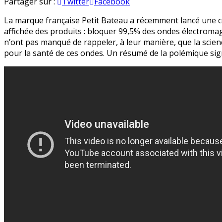
«
en
Partager sur :
Twitter
Facebook
Marketing
La marque française Petit Bateau a récemment lancé une 
de
affichée des produits : bloquer 99,5% des ondes électrom
la
n’ont pas manqué de rappeler, à leur manière, que la scie
peur
pour la santé de ces ondes. Un résumé de la polémique sig
»
:
les
produits
anti-
ondes
Petit
Bateau
en
pleine
polémique