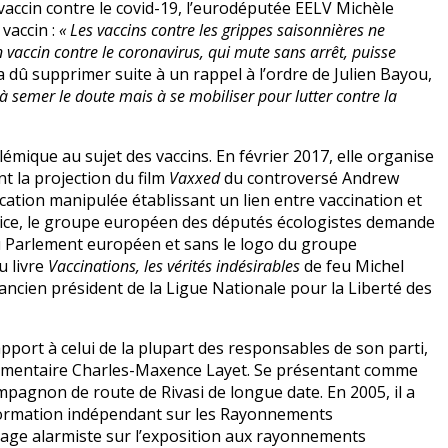
 vaccin contre le covid-19, l’eurodéputée EELV Michèle
 vaccin :
« Les vaccins contre les grippes saisonnières ne
vaccin contre le coronavirus, qui mute sans arrêt, puisse
 dû supprimer suite à un rappel à l’ordre de Julien Bayou,
 à semer le doute mais à se mobiliser pour lutter contre la
lémique au sujet des vaccins. En février 2017, elle organise
t la projection du film
Vaxxed
du controversé Andrew
ation manipulée établissant un lien entre vaccination et
udice, le groupe européen des députés écologistes demande
du Parlement européen et sans le logo du groupe
u livre
Vaccinations, les vérités indésirables
de feu Michel
ancien président de la Ligue Nationale pour la Liberté des
apport à celui de la plupart des responsables de son parti,
parlementaire Charles-Maxence Layet. Se présentant comme
pagnon de route de Rivasi de longue date. En 2005, il a
nformation indépendant sur les Rayonnements
sage alarmiste sur l’exposition aux rayonnements