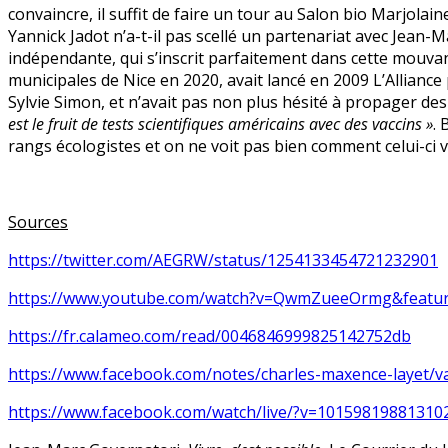
convaincre, il suffit de faire un tour au Salon bio Marjolain
Yannick Jadot n’a-t-il pas scellé un partenariat avec Jean-Ma
indépendante, qui s’inscrit parfaitement dans cette mouva
municipales de Nice en 2020, avait lancé en 2009 L’Alliance 
Sylvie Simon, et n’avait pas non plus hésité à propager des
est le fruit de tests scientifiques américains avec des vaccins »
. 
rangs écologistes et on ne voit pas bien comment celui-ci va 
Sources
https://twitter.com/AEGRW/status/1254133454721232901
https://www.youtube.com/watch?v=QwmZueeOrmg&featu
https://fr.calameo.com/read/0046846999825142752db
https://www.facebook.com/notes/charles-maxence-layet/v
https://www.facebook.com/watch/live/?v=1015981988131