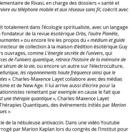
lementaire de Rivasi, en charge des dossiers « santé et
vivre au téléphone mobile et aux réseaux sans fil
, coécrit avec
it totalement dans l’écologie spiritualiste, avec un langage
 le fondateur de la revue ésotérique
Orbs, l’autre Planète
,
tournantes »
ou encore lire les propos du
« médium et guide
Directeur de collection à la maison d’édition ésotérique Guy
vers ouvrages, comme
L’énergie secrète de l’univers
, qui
ces de l’univers quantique, retrace l’histoire de la mémoire de
e sérum de la vie
, ou encore un autre sur l’électroculture,
 tellurique, les rayonnements haute fréquence ainsi que le
tes »
. Charles-Maxence Layet collabore avec des médias
me et de New Age. Il lui arrive aussi d’écrire pour la
irationnistes remettant par exemple en cause le fait que
st une thérapie quantique »
, Charles-Maxence Layet
 Thérapies Quantiques, des événements initiés par
Marion
ues »
.
ie de la nébuleuse antivaccin. Dans une vidéo Youtube
rrogé par Marion Kaplan lors du congrès de l’Institut pour