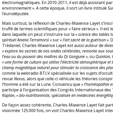
électromagnétiques. En 2010-2011, il est déjà assistant par
environnement ». A cette époque, il sort un livre intitulé
Sur
l’eurodéputée.
Mais surtout, la réflexion de Charles-Maxence Layet s’inscr
truffé de termes scientifiques pour « faire sérieux ». Il est
dans laquelle on peut s’instruire sur la
« science des tables 
spirituel Anana Terramorsi »
sur
« l’art sacré de la guérison »
. 
Trédaniel, Charles-Maxence Layet est aussi auteur de di
« explore les secrets de nos ondes cérébrales, remonte aux sour
l’eau ou du pouvoir des maîtres du Qi Gongune »
, ou
Quinton, l
« une forme de culture qui utilise l’électricité atmosphérique et
champ magnétique naturel pour stimuler la croissance des plan
comme la webradio BTLV spécialisée sur les sujets d’occultis
revue
Nexus
, alors que celle-ci véhicule les théories consp
l’homme a été sur la Lune. Convaincu que
« l’homéopathie e
participe à l’organisation des Congrès Internationaux des
Kaplan
,
« bio-nutritionniste, spécialisée en médecines énergétiq
De façon assez cohérente, Charles-Maxence Layet fait part
visionnée 125.000 fois, on voit Charles-Maxence Layet inte