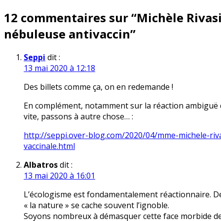
de
12 commentaires sur “
Michèle Rivasi
l’article
nébuleuse antivaccin
”
Seppi
dit :
13 mai 2020 à 12:18
Des billets comme ça, on en redemande !
En complément, notamment sur la réaction ambiguë de
vite, passons à autre chose… :
http://seppi.over-blog.com/2020/04/mme-michele-riva
vaccinale.html
Albatros
dit :
13 mai 2020 à 16:01
L’écologisme est fondamentalement réactionnaire. Derri
« la nature » se cache souvent l’ignoble.
Soyons nombreux à démasquer cette face morbide de 