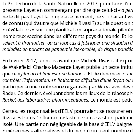
la Protection de la Santé Naturelle en 2017, pour faire d’i
présente Layet en commençant par dire que celui-ci
« a per
ne le dit pas. Layet la coupe à ce moment, ne souhaitant vis
de connu (qui d’autre que Michèle Rivasi ?) sur la question 
« révélations » sur une planification supranationale piloté
nombreux vaccins dans les différents pays du monde. Et l’o
veillent à dramatiser, ou en tout cas à fabriquer une situation d
maladies en parlant de pandémie inexorable, de risque pandé
En février 2017, un mois avant que Michèle Rivasi ait expr
de Wakefield, Charles-Maxence Layet publie un texte intitulé 
que ce
« film accablant est une bombe ».
Et de dénoncer
« une
contrôler l’information, en limitant sa diffusion d’une façon ou 
participer à une conférence organisée par
Nexus
avec des 
Rader. Ce dernier, évoluant dans les milieux de la réacosph
Racket des laboratoires pharmaceutiques
. Le monde est petit 
Certes, les responsables d’EELV pourraient se rassurer en 
Rivasi est sous l’influence néfaste de son assistant parleme
isolé. Une partie non négligeable de la base d’EELV baigne 
« médecines » alternatives et du bio, où circulent nombre d