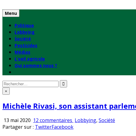
Skip
to
Menu
content
Politique
Lobbying
Société
Pesticides
Médias
L’oeil agricole
Qui sommes nous ?
Rechercher
:
×
Michèle Rivasi, son assistant parlem
sur
Publié
13 mai 2020
12 commentaires
Lobbying
,
Société
Michèle
en
Partager sur :
Twitter
Facebook
Rivasi,