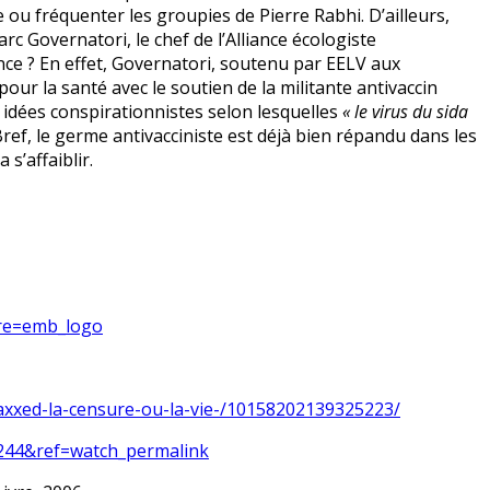
e ou fréquenter les groupies de Pierre Rabhi. D’ailleurs,
rc Governatori, le chef de l’Alliance écologiste
nce ? En effet, Governatori, soutenu par EELV aux
pour la santé avec le soutien de la militante antivaccin
 idées conspirationnistes selon lesquelles
« le virus du sida
Bref, le germe antivacciniste est déjà bien répandu dans les
s’affaiblir.
re=emb_logo
axxed-la-censure-ou-la-vie-/10158202139325223/
0244&ref=watch_permalink