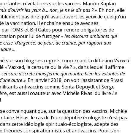
mportantes révélations sur les vaccins. Marion Kaplan
mis d’ouvrir les yeux à… non, je ne le dis pas ? »
. Eh non, elle
iblement pas dire qu’il avait ouvert les yeux de quelqu’un
de la vaccination. Il enchaîne ensuite avec ses
e par l’OMS et Bill Gates pour rendre obligatoires de
ccasion pour lui de fustiger
« les discours ambiants qui
e crise, d’urgence, de peur, de crainte, par rapport aux
mique »
.
imé sur son blog ses regrets concernant la diffusion
Vaxxed
« Vaxxed, la censure ou la vie ? », dans lequel il affirme
 censure discrète mais ferme qui montre bien les volontés de
d’une autre »
. En janvier 2018, on voit l’assistant de Rivasi
militants antivaccins comme Senta Depuydt et Serge
ère, est aussi coauteur avec Michèle Rivasi du livre
Le
!
se convainquant que, sur la question des vaccins, Michèle
ntaire. Hélas, le cas de l’eurodéputée écologiste n’est pas
dans cette idéologie spiritualo-écologiste, adepte des
e théories conspirationnistes et antivaccins. Pour s’en