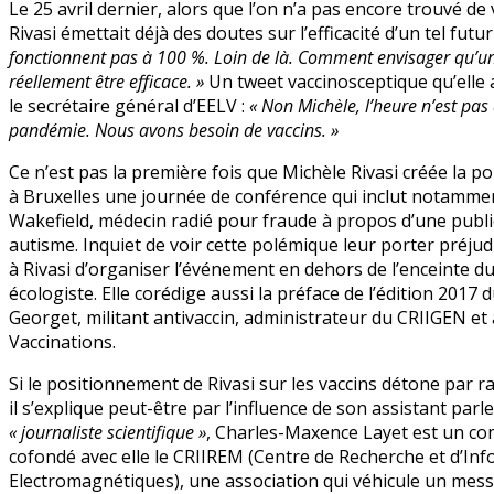
Le 25 avril dernier, alors que l’on n’a pas encore trouvé de
son
Rivasi émettait déjà des doutes sur l’efficacité d’un tel futur
assistant
fonctionnent pas à 100 %. Loin de là. Comment envisager qu’un 
parlementaire
réellement être efficace. »
Un tweet vaccinosceptique qu’elle a
et
le secrétaire général d’EELV :
« Non Michèle, l’heure n’est pas
la
pandémie. Nous avons besoin de vaccins. »
nébuleuse
antivaccin
Ce n’est pas la première fois que Michèle Rivasi créée la po
à Bruxelles une journée de conférence qui inclut notammen
Wakefield, médecin radié pour fraude à propos d’une public
autisme. Inquiet de voir cette polémique leur porter préj
à Rivasi d’organiser l’événement en dehors de l’enceinte 
écologiste. Elle corédige aussi la préface de l’édition 2017 d
Georget, militant antivaccin, administrateur du CRIIGEN et 
Vaccinations.
Si le positionnement de Rivasi sur les vaccins détone par r
il s’explique peut-être par l’influence de son assistant 
« journaliste scientifique »
, Charles-Maxence Layet est un com
cofondé avec elle le CRIIREM (Centre de Recherche et d’I
Electromagnétiques), une association qui véhicule un mes