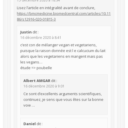
15 décembre 2020 à 18:34
Lisez l’article en intégralité avant de conclure,
https://bmcmedicine.biomedcentral.com/articles/10.11
86/s12916-020-01815-3
Justin
dit :
16 décembre 2020 à 8:41
c’est con de mélanger vegan et vegetariens,
puisque la raison donnée est l e calcucium du lait
alors que les vegetariens en mangent mais pas
les vegans…
étude => poubelle
Albert AMGAR
dit :
16 décembre 2020 à 9:01
Ce sont d’excellents arguments scientifiques,
continuez, je sens que vous êtes sur la bonne
voie …
Daniel
dit :