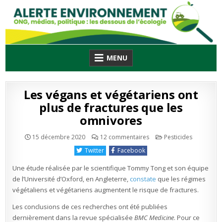
Skip
to
content
MENU
Les végans et végétariens ont
plus de fractures que les
omnivores
sur
Publié
15 décembre 2020
12 commentaires
Pesticides
Les
en
végans
Twitter
Facebook
et
végétariens
ont
Une étude réalisée par le scientifique Tommy Tong et son équipe
plus
de
de l’Université d’Oxford, en Angleterre,
constate
que les régimes
fractures
végétaliens et végétariens augmentent le risque de fractures.
que
les
omnivores
Les conclusions de ces recherches ont été publiées
dernièrement dans la revue spécialisée
BMC Medicine
. Pour ce