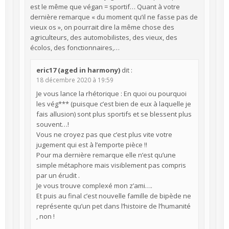
est le même que végan = sportif… Quant à votre
dernière remarque « du moment qu’il ne fasse pas de
vieux os », on pourrait dire la même chose des
agriculteurs, des automobilistes, des vieux, des
écolos, des fonctionnaires,…
eric17 (aged in harmony)
dit :
18 décembre 2020 à 19:59
Je vous lance la rhétorique : En quoi ou pourquoi
les vég*** (puisque c’est bien de eux à laquelle je
fais allusion) sont plus sportifs et se blessent plus
souvent…!
Vous ne croyez pas que c’est plus vite votre
jugement qui est à l’emporte pièce !!
Pour ma dernière remarque elle n’est qu’une
simple métaphore mais visiblement pas compris
par un érudit .
Je vous trouve complexé mon z’ami….
Et puis au final c’est nouvelle famille de bipède ne
représente qu’un pet dans l’histoire de l’humanité
, non !