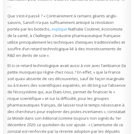
…
Que s’est-il passé ? « Contrairement à certains géants anglo-
saxons, Sanofi n’a pas suffisamment anticipé la révolution
portée par les biotechs,
explique
Nathalie Coutinet, économiste
de la santé, à
Challenges
. L’industrie pharmaceutique française
utilise principalement les techniques chimiques traditionnelles et
souffre d’un retard technologique lié à des investissements de
R&D en dents de scie ».
Et si ce retard technologique avait aussi à voir avec l’ambiance (la
petite musique) qui règne chez nous ? En effet, « que la France
soit quasi absente de ces découvertes, sauf de façon marginale
ou à travers des scientifiques expatriés, en dit long sur l’absence
de l’écosystème qui, aux États-Unis, permet de financer le «
risque scientifique » et sur la difficulté, pour les groupes
pharmaceutiques français, de laisser tout le temps nécessaire à
des chercheurs pour explorer des pistes incertaines », constatait
Le Monde
dans son éditorial (comme toujours non signé) du 1er
décembre 2020. Le quotidien du soir ajoute : « L’amertume de ce
constat est renforcée par la récente adoption par les députés