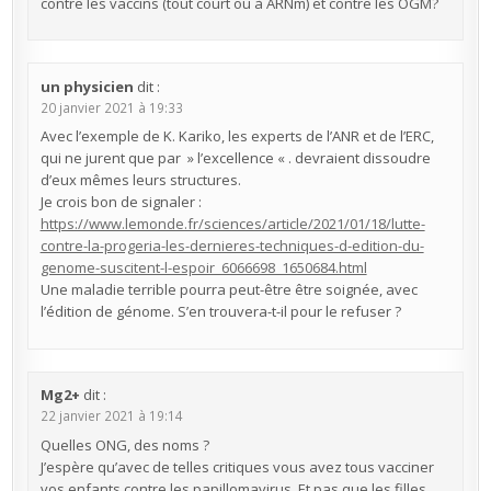
contre les vaccins (tout court ou à ARNm) et contre les OGM?
un physicien
dit :
20 janvier 2021 à 19:33
Avec l’exemple de K. Kariko, les experts de l’ANR et de l’ERC,
qui ne jurent que par » l’excellence « . devraient dissoudre
d’eux mêmes leurs structures.
Je crois bon de signaler :
https://www.lemonde.fr/sciences/article/2021/01/18/lutte-
contre-la-progeria-les-dernieres-techniques-d-edition-du-
genome-suscitent-l-espoir_6066698_1650684.html
Une maladie terrible pourra peut-être être soignée, avec
l’édition de génome. S’en trouvera-t-il pour le refuser ?
Mg2+
dit :
22 janvier 2021 à 19:14
Quelles ONG, des noms ?
J’espère qu’avec de telles critiques vous avez tous vacciner
vos enfants contre les papillomavirus. Et pas que les filles.