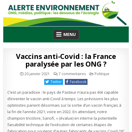
Skip
to
content
MENU
Vaccins anti-Covid : la France
paralysée par les ONG ?
sur
Publié
20 janvier 2021
7 commentaires
Politique
Vaccins
en
anti-
Twitter
Facebook
Covid
:
la
C’est un paradoxe : le pays de Pasteur n’aura pas été capable
France
paralysée
d’inventer le vaccin anti-Covid à temps. Les prévisions les plus
par
optimistes parient désormais sur la sortie d’un vaccin français à
les
ONG
la fin de l’année 2021, voire en 2022. En attendant, notre
?
champion tricolore, Sanofi, « (évalue) en interne la potentielle
faisabilité technique de l’exécution de certaines étapes de
fabrication pour soutenir d’autres fabricants de vaccins Covid-19″