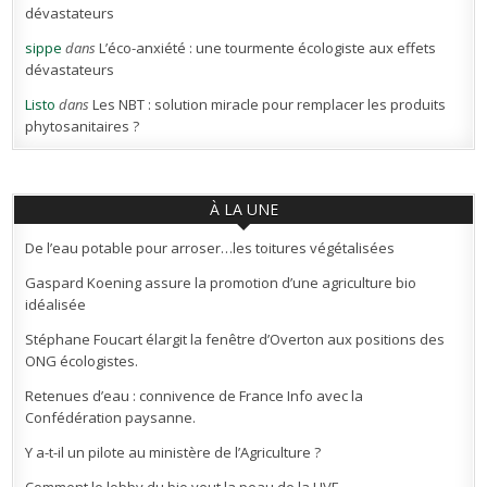
dévastateurs
sippe
dans
L’éco-anxiété : une tourmente écologiste aux effets
dévastateurs
Listo
dans
Les NBT : solution miracle pour remplacer les produits
phytosanitaires ?
À LA UNE
De l’eau potable pour arroser…les toitures végétalisées
Gaspard Koening assure la promotion d’une agriculture bio
idéalisée
Stéphane Foucart élargit la fenêtre d’Overton aux positions des
ONG écologistes.
Retenues d’eau : connivence de France Info avec la
Confédération paysanne.
Y a-t-il un pilote au ministère de l’Agriculture ?
Comment le lobby du bio veut la peau de la HVE