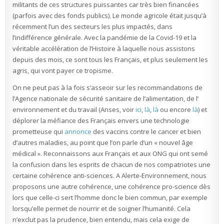
militants de ces structures puissantes car très bien financées
(parfois avec des fonds publics). Le monde agricole était jusqu’à
récemment l’un des secteurs les plus impactés, dans
l’indifférence générale. Avec la pandémie de la Covid-19 et la
véritable accélération de l’Histoire à laquelle nous assistons
depuis des mois, ce sont tous les Français, et plus seulement les
agris, qui vont payer ce tropisme.
On ne peut pas à la fois s’asseoir sur les recommandations de
l’
Agence nationale de sécurité sanitaire de l’alimentation, de l’
environnement et du travail
(Anses, voir
ici
,
là
,
là
ou encore
là
) et
déplorer la méfiance des Français envers une technologie
prometteuse qui
annonce
des vaccins contre le cancer et bien
d’autres maladies, au point que l’on parle d’un « nouvel âge
médical ». Reconnaissons aux Français et aux ONG qui ont semé
la confusion dans les esprits de chacun de nos compatriotes une
certaine cohérence anti-sciences. A Alerte-Environnement, nous
proposons une autre cohérence, une cohérence pro-science dès
lors que celle-ci sert l’homme donc le bien commun, par exemple
lorsqu’elle permet de nourrir et de soigner l’humanité. Cela
n’exclut pas la prudence, bien entendu, mais cela exige de