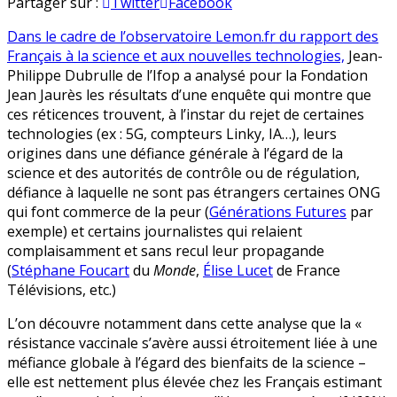
Anti-
en
Partager sur :
Twitter
Facebook
vax,
Dans le cadre de l’observatoire Lemon.fr du rapport des
anti-
Français à la science et aux nouvelles technologies,
Jean-
5G,
Philippe Dubrulle de l’Ifop a analysé pour la Fondation
même
Jean Jaurès les résultats d’une enquête qui montre que
combat
ces réticences trouvent, à l’instar du rejet de certaines
contre
technologies (ex : 5G, compteurs Linky, IA…), leurs
les
origines dans une défiance générale à l’égard de la
faits
science et des autorités de contrôle ou de régulation,
et
défiance à laquelle ne sont pas étrangers certaines ONG
la
qui font commerce de la peur (
Générations Futures
par
science
exemple) et certains journalistes qui relaient
complaisamment et sans recul leur propagande
(
Stéphane Foucart
du
Monde
,
Élise Lucet
de France
Télévisions, etc.)
L’on découvre notamment dans cette analyse que la «
résistance vaccinale s’avère aussi étroitement liée à une
méfiance globale à l’égard des bienfaits de la science –
elle est nettement plus élevée chez les Français estimant