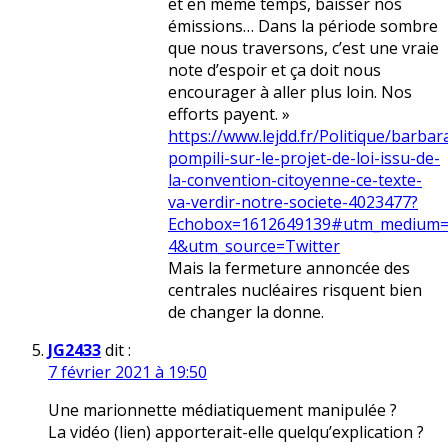
et en même temps, baisser nos
émissions… Dans la période sombre
que nous traversons, c’est une vraie
note d’espoir et ça doit nous
encourager à aller plus loin. Nos
efforts payent. »
https://www.lejdd.fr/Politique/barbar
pompili-sur-le-projet-de-loi-issu-de-
la-convention-citoyenne-ce-texte-
va-verdir-notre-societe-4023477?
Echobox=1612649139#utm_medium=S
4&utm_source=Twitter
Mais la fermeture annoncée des
centrales nucléaires risquent bien
de changer la donne.
JG2433
dit :
7 février 2021 à 19:50
Une marionnette médiatiquement manipulée ?
La vidéo (lien) apporterait-elle quelqu’explication ?