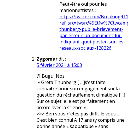
Peut-être oui pour les
marionnettistes :
https://twitter.com/Breaking9
ref_src=twsrc%5Etfw%7Ctwca
thunberg-publie-brievement-
par-erreur-un-document-lui-
indiquant-quoi-poster-sur-les-
reseaux-sociaux-128226
Zygomar
dit :
5 février 2021 à 15:03
@ Bugul Noz
» Greta Thunberg [ …]s’est faite
connaître pour son engagement sur la
question du réchauffement climatique […]
Sur ce sujet, elle est parfaitement en
accord avec la science »
>>> Ben vous n’êtes pas difficile vous….
C’est bien connu! A 17 ans (y compris une
bonne année « sabbatique » sans