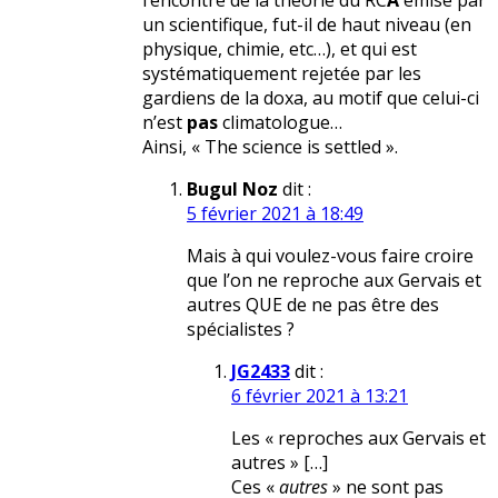
l’encontre de la théorie du RC
A
émise par
un scientifique, fut-il de haut niveau (en
physique, chimie, etc…), et qui est
systématiquement rejetée par les
gardiens de la doxa, au motif que celui-ci
n’est
pas
climatologue…
Ainsi, « The science is settled ».
Bugul Noz
dit :
5 février 2021 à 18:49
Mais à qui voulez-vous faire croire
que l’on ne reproche aux Gervais et
autres QUE de ne pas être des
spécialistes ?
JG2433
dit :
6 février 2021 à 13:21
Les « reproches aux Gervais et
autres » […]
Ces «
autres
» ne sont pas