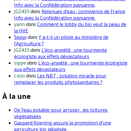
Info avec la Confédération paysanne.
JG2433
dans
Retenues d’eau : connivence de France
Info avec la Confédération paysanne.
yann
dans
Comment le lobby du bio veut la peau de
la HVE
Seppi
dans
Y a-t-il un pilote au ministère de
l’Agriculture ?
JG2433
dans
L’éco-anxiété : une tourmente
écologiste aux effets dévastateurs
sippe
dans
L’éco-anxiété : une tourmente écologiste
aux effets dévastateurs
Listo
dans
Les NBT : solution miracle pour
remplacer les produits phytosanitaires ?
À la une
De l’eau potable pour arroser…les toitures
végétalisées
Gaspard Koening assure la promotion d’une
agriculture bio idéalisée