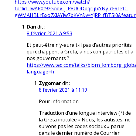
https://www.youtube.com/watch?
fbclid=IwAR0f9zGodV-j_P8UODbqrIjIxYNy-rFRLkO-
gWMAHBLrBxo7XlAYiw7bKVY&v=YjRP_fBT5i0&featur
Dan
dit :
8 février 2021 à 9:53
Et peut-être n’y-aurait-il pas d’autres priorités
qui échappent à Greta, à nos compatriotes et à
nos gouvernants ?
https://www.ted.com/talks/bjorn_lomborg_globa
language=fr
Zygomar
dit :
8 février 2021 à 11:19
Pour information:
Traduction d’une longue interview (*) de
la Greta intitulée « Nous, les autistes, ne
suivons pas les codes sociaux » parue
dans le dernier numéro de Courrier