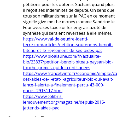
pétitions pour les obtenir. Sachant quand plus,
il reçoit ses indemnités de député. On sens que
tous son militantisme sur la PAC en ce moment
signifie give me the money (comme Sandrine le
Feur avec ses taxe sur les engrais azoté de
synthèse qui seraient reversées à elle même).
https://www.val-de-seudre-identi-
terre.com/articles/petition-soutenons-benoit-
biteau-et-le-reglement-de-ses-aides-pac
https://www.bioalaune.com/fr/actualite-
bio/23837/petition-benoit-biteau-paysan-bio-
touche-primes-qui-lui-confisquees
https://www.francetvinfo.fr/economie/emploi/ca
des-aides-de-l-etat-l-agriculteur-bio-qui-avait-
lance-l-alerte-a-finalement-percu-43-000-
euros_2915117.html
https://www.colibris-
lemouvement.org/magazine/depuis-2015-
jattends-aides-pac