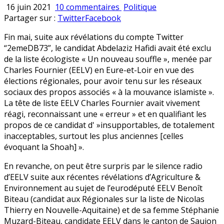
sur
Publié
16 juin 2021
10 commentaires
Politique
Elections
en
Partager sur :
Twitter
Facebook
départementales
Fin mai, suite aux révélations du compte Twitter
et
“2emeDB73”, le candidat Abdelaziz Hafidi avait été exclu
régionales
de la liste écologiste « Un nouveau souffle », menée par
:
Charles Fournier (EELV) en Eure-et-Loir en vue des
le
élections régionales, pour avoir tenu sur les réseaux
2
sociaux des propos associés « à la mouvance islamiste ».
poids
La tête de liste EELV Charles Fournier avait vivement
2
réagi, reconnaissant une « erreur » et en qualifiant les
mesures
propos de ce candidat d' »insupportables, de totalement
d’EELV
inacceptables, surtout les plus anciennes [celles
?
évoquant la Shoah] ».
En revanche, on peut être surpris par le silence radio
d’EELV suite aux récentes révélations d’Agriculture &
Environnement au sujet de l’eurodéputé EELV Benoît
Biteau (candidat aux Régionales sur la liste de Nicolas
Thierry en Nouvelle-Aquitaine) et de sa femme Stéphanie
Muzard-Biteau, candidate EELV dans le canton de Saujon