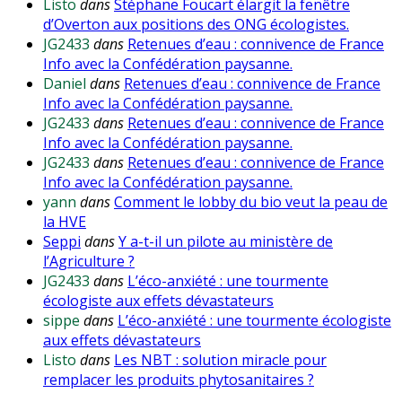
Listo
dans
Stéphane Foucart élargit la fenêtre
d’Overton aux positions des ONG écologistes.
JG2433
dans
Retenues d’eau : connivence de France
Info avec la Confédération paysanne.
Daniel
dans
Retenues d’eau : connivence de France
Info avec la Confédération paysanne.
JG2433
dans
Retenues d’eau : connivence de France
Info avec la Confédération paysanne.
JG2433
dans
Retenues d’eau : connivence de France
Info avec la Confédération paysanne.
yann
dans
Comment le lobby du bio veut la peau de
la HVE
Seppi
dans
Y a-t-il un pilote au ministère de
l’Agriculture ?
JG2433
dans
L’éco-anxiété : une tourmente
écologiste aux effets dévastateurs
sippe
dans
L’éco-anxiété : une tourmente écologiste
aux effets dévastateurs
Listo
dans
Les NBT : solution miracle pour
remplacer les produits phytosanitaires ?