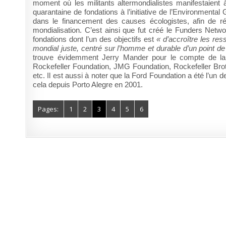
moment où les militants altermondialistes manifestaient 
quarantaine de fondations à l’initiative de l’Environmenta
dans le financement des causes écologistes, afin de réf
mondialisation. C’est ainsi que fut créé le Funders Net
fondations dont l’un des objectifs est
« d’accroître les re
mondial juste, centré sur l’homme et durable d’un point d
trouve évidemment Jerry Mander pour le compte de la 
Rockefeller Foundation, JMG Foundation, Rockefeller Bro
etc. Il est aussi à noter que la Ford Foundation a été l’un
cela depuis Porto Alegre en 2001.
Pages:
1
2
3
4
5
6