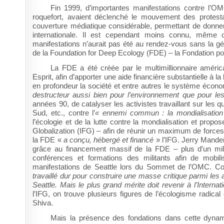
Fin 1999, d’importantes manifestations contre l’
roquefort, avaient déclenché le mouvement des protesta
couverture médiatique considérable, permettant de donne
internationale. Il est cependant moins connu, même c
manifestations n’aurait pas été au rendez-vous sans la gén
de la Foundation for Deep Ecology (FDE) – la Fondation pou
La FDE a été créée par le multimillionnaire amér
Esprit, afin d’apporter une aide financière substantielle à l
en profondeur la société et entre autres le système écon
destructeur aussi bien pour l’environnement que pour le
années 90, de catalyser les activistes travaillant sur les q
Sud, etc., contre l’
« ennemi commun : la mondialisation
l’écologie et de la lutte contre la mondialisation et prop
Globalization (IFG) – afin de réunir un maximum de forces 
la FDE «
a conçu, hébergé et financé
» l’IFG.
Jerry Mander,
grâce au financement massif de la FDE – plus d’un milli
conférences et formations des militants afin de mobil
manifestations de Seattle lors du Sommet de l’OMC. 
travaillé dur pour construire une masse critique parmi les 
Seattle. Mais le plus grand mérite doit revenir à l’Interna
l’IFG, on trouve plusieurs figures de l’écologisme rad
Shiva.
Mais la présence des fondations dans cette dynami