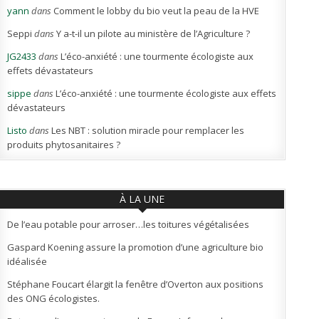
yann
dans
Comment le lobby du bio veut la peau de la HVE
Seppi
dans
Y a-t-il un pilote au ministère de l’Agriculture ?
JG2433
dans
L’éco-anxiété : une tourmente écologiste aux
effets dévastateurs
sippe
dans
L’éco-anxiété : une tourmente écologiste aux effets
dévastateurs
Listo
dans
Les NBT : solution miracle pour remplacer les
produits phytosanitaires ?
À LA UNE
De l’eau potable pour arroser…les toitures végétalisées
Gaspard Koening assure la promotion d’une agriculture bio
idéalisée
Stéphane Foucart élargit la fenêtre d’Overton aux positions
des ONG écologistes.