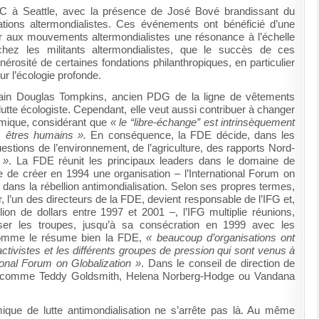
OMC à Seattle, avec la présence de José Bové brandissant du
tions altermondialistes. Ces événements ont bénéficié d’une
r aux mouvements altermondialistes une résonance à l’échelle
hez les militants altermondialistes, que le succès de ces
érosité de certaines fondations philanthropiques, en particulier
r l’écologie profonde.
icain Douglas Tompkins, ancien PDG de la ligne de vêtements
a lutte écologiste. Cependant, elle veut aussi contribuer à changer
omique, considérant que
« le “libre-échange” est intrinsèquement
s êtres humains ».
En conséquence, la FDE décide, dans les
uestions de l’environnement, de l’agriculture, des rapports Nord-
 »
. La FDE réunit les principaux leaders dans le domaine de
ose de créer en 1994 une organisation – l’International Forum on
dans la rébellion antimondialisation.
Selon ses propres termes,
 l’un des directeurs de la FDE, devient responsable de l’IFG et,
on de dollars entre 1997 et 2001 –, l’IFG multiplie réunions,
iser les troupes, jusqu’à sa consécration en 1999 avec les
Comme le résume bien la FDE,
« beaucoup d’organisations ont
activistes et les différents groupes de pression qui sont venus à
tional Forum on Globalization »
. Dans le conseil de direction de
ical comme Teddy Goldsmith, Helena Norberg-Hodge ou Vandana
que de lutte antimondialisation ne s’arrête pas là. Au même