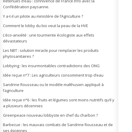
Retenues d’eau : connivence de France Info avec la
Confédération paysanne.
Y a-t-il un pilote au ministère de l’Agriculture ?
Comment le lobby du bio veut la peau de la HVE
L’éco-anxiété : une tourmente écologiste aux effets
dévastateurs
Les NBT : solution miracle pour remplacer les produits
phytosanitaires ?
Lobbying : les insurmontables contradictions des ONG
Idée reçue n°7 : Les agriculteurs consomment trop d’eau
Sandrine Rousseau ou le modèle malthusien appliqué à
l’agriculture
Idée reçue n°6 : les fruits et légumes sont moins nutritifs qu’il y
a plusieurs décennies
Greenpeace nouveau lobbyste en chef du charbon ?
Barbecue : les mauvais combats de Sandrine Rousseau et de
ses épigones