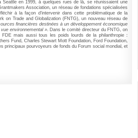
à Seattle en 1999, à quelques rues de là, se réunissaient une
l Grantmakers Association, un réseau de fondations spécialisées
léchir à la façon d’intervenir dans cette problématique de la
work on Trade and Globalization (FNTG), un nouveau réseau de
ssources financières destinées à un développement économique
e vue environnemental »
. Dans le comité directeur du FNTG, on
FDE mais aussi tous les poids lourds de la philanthropie :
thers Fund, Charles Stewart Mott Foundation, Ford Foundation,
 des principaux pourvoyeurs de fonds du Forum social mondial, et