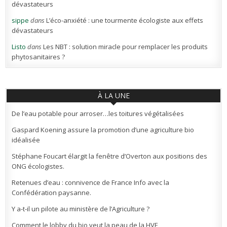
dévastateurs
sippe
dans
L’éco-anxiété : une tourmente écologiste aux effets
dévastateurs
Listo
dans
Les NBT : solution miracle pour remplacer les produits
phytosanitaires ?
À LA UNE
De l’eau potable pour arroser…les toitures végétalisées
Gaspard Koening assure la promotion d’une agriculture bio
idéalisée
Stéphane Foucart élargit la fenêtre d’Overton aux positions des
ONG écologistes.
Retenues d’eau : connivence de France Info avec la
Confédération paysanne.
Y a-t-il un pilote au ministère de l’Agriculture ?
Comment le lobby du bio veut la peau de la HVE