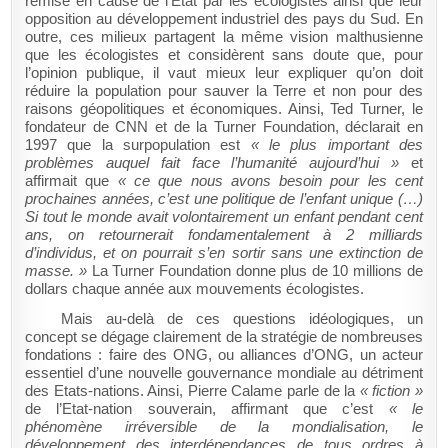
remise en cause de l’Etat par les écologistes ainsi que leur
opposition au développement industriel des pays du Sud. En
outre, ces milieux partagent la même vision malthusienne
que les écologistes et considèrent sans doute que, pour
l’opinion publique, il vaut mieux leur expliquer qu’on doit
réduire la population pour sauver la Terre et non pour des
raisons géopolitiques et économiques. Ainsi, Ted Turner, le
fondateur de CNN et de la Turner Foundation, déclarait en
1997 que la surpopulation est
« le plus important des
problèmes auquel fait face l’humanité aujourd’hui »
et
affirmait que
« ce que nous avons besoin pour les cent
prochaines années, c’est une politique de l’enfant unique (…)
Si tout le monde avait volontairement un enfant pendant cent
ans, on retournerait fondamentalement à 2 milliards
d’individus, et on pourrait s’en sortir sans une extinction de
masse. »
La Turner Foundation donne plus de 10 millions de
dollars chaque année aux mouvements écologistes.
Mais au-delà de ces questions idéologiques, un
concept se dégage clairement de la stratégie de nombreuses
fondations : faire des ONG, ou alliances d’ONG, un acteur
essentiel d’une nouvelle gouvernance mondiale au détriment
des Etats-nations. Ainsi, Pierre Calame parle de la
« fiction »
de l’Etat-nation souverain, affirmant que c’est
«
le
phénomène irréversible de la mondialisation, le
développement des interdépendances de tous ordres à