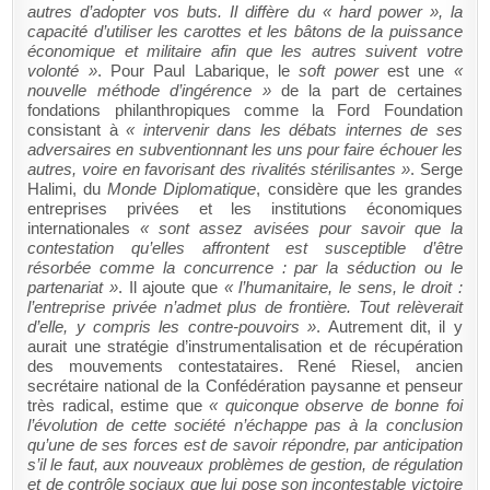
autres d’adopter vos buts. Il diffère du « hard power », la
capacité d’utiliser les carottes et les bâtons de la puissance
économique et militaire afin que les autres suivent votre
volonté »
.
Pour Paul Labarique, le
soft power
est
une
«
nouvelle méthode d’ingérence »
de la part de certaines
fondations philanthropiques comme la Ford Foundation
consistant à
« intervenir dans les débats internes de ses
adversaires en subventionnant les uns pour faire échouer les
autres, voire en favorisant des rivalités stérilisantes »
. Serge
Halimi, du
Monde Diplomatique
, considère que les grandes
entreprises privées et les institutions économiques
internationales
« sont assez avisées pour savoir que la
contestation qu’elles affrontent est susceptible d’être
résorbée comme la concurrence : par la séduction ou le
partenariat »
. Il ajoute que
« l’humanitaire, le sens, le droit :
l’entreprise privée n’admet plus de frontière. Tout relèverait
d’elle, y compris les contre-pouvoirs »
. Autrement dit, il y
aurait une stratégie d’instrumentalisation et de récupération
des mouvements contestataires. René Riesel, ancien
secrétaire national de la Confédération paysanne et penseur
très radical, estime que
« quiconque observe de bonne foi
l’évolution de cette société n’échappe pas à la conclusion
qu’une de ses forces est de savoir répondre, par anticipation
s’il le faut, aux nouveaux problèmes de gestion, de régulation
et de contrôle sociaux que lui pose son incontestable victoire