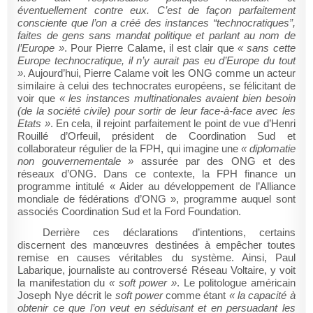
éventuellement contre eux. C’est de façon parfaitement
consciente que l’on a créé des instances “technocratiques”,
faites de gens sans mandat politique et parlant au nom de
l’Europe »
. Pour Pierre Calame, il est clair que
« sans cette
Europe technocratique, il n’y aurait pas eu d’Europe du tout
»
.
Aujourd’hui, Pierre Calame voit les ONG comme un acteur
similaire à celui des technocrates européens, se félicitant de
voir que
« les instances multinationales avaient bien besoin
(de la société civile) pour sortir de leur face-à-face avec les
Etats »
.
En cela, il rejoint parfaitement le point de vue d’Henri
Rouillé d’Orfeuil, président de Coordination Sud et
collaborateur régulier de la FPH, qui imagine une
« diplomatie
non gouvernementale »
assurée par des ONG et des
réseaux d’ONG. Dans ce contexte, la FPH finance un
programme intitulé « Aider au développement de l’Alliance
mondiale de fédérations d’ONG », programme auquel sont
associés Coordination Sud et la Ford Foundation.
Derrière ces déclarations d’intentions, certains
discernent des manœuvres destinées à empêcher toutes
remise en causes véritables du système. Ainsi, Paul
Labarique, journaliste au controversé Réseau Voltaire, y voit
la manifestation du
« soft power »
. Le politologue américain
Joseph Nye décrit le
soft power
comme étant
« la capacité à
obtenir ce que l’on veut en séduisant et en persuadant les