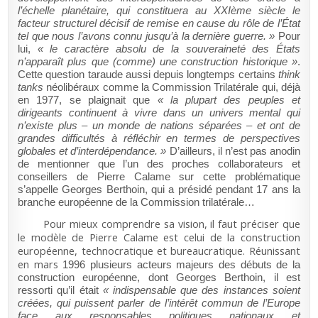
l’échelle planétaire, qui constituera au XXIème siècle le
facteur structurel décisif de remise en cause du rôle de l’État
tel que nous l’avons connu jusqu’à la dernière guerre. »
Pour
lui,
«
le caractère absolu de la souveraineté des États
n’apparaît plus que (comme) une construction historique »
.
Cette question taraude aussi depuis longtemps certains
think
tanks
néolibéraux comme la Commission Trilatérale qui, déjà
en 1977, se plaignait que
« la plupart des peuples et
dirigeants continuent à vivre dans un univers mental qui
n’existe plus – un monde de nations séparées – et ont de
grandes difficultés à réfléchir en termes de perspectives
globales et d’interdépendance. »
D’ailleurs, il n’est pas anodin
de mentionner que l’un des proches collaborateurs et
conseillers de Pierre Calame sur cette problématique
s’appelle Georges Berthoin, qui a présidé pendant 17 ans la
branche européenne de la Commission trilatérale…
Pour mieux comprendre sa vision, il faut préciser que
le modèle de Pierre Calame est celui de la construction
européenne, technocratique et bureaucratique. Réunissant
en mars
1996 plusieurs acteurs majeurs des débuts de la
construction européenne, dont Georges Berthoin, il est
ressorti qu’il était
« indispensable
que des instances soient
créées, qui puissent parler de l’intérêt commun de l’Europe
face aux responsables politiques nationaux et