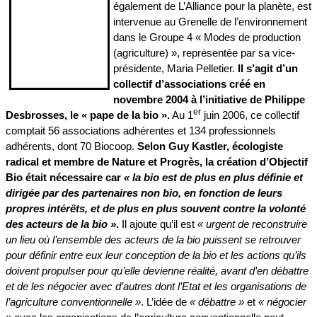
également de L’Alliance pour la planète, est
intervenue au Grenelle de l’environnement
dans
le Groupe 4 « Modes de production
(agriculture) », représentée par sa vice-
présidente, Maria Pelletier.
Il s’agit d’un
collectif d’associations créé en
novembre 2004 à l’initiative de Philippe
er
Desbrosses, le « pape de la bio ».
Au 1
juin 2006, ce collectif
comptait 56 associations adhérentes et 134 professionnels
adhérents, dont 70 Biocoop.
Selon Guy Kastler, écologiste
radical et membre de Nature et Progrès, la création d’Objectif
Bio était nécessaire car
« la bio est de plus en plus définie et
dirigée par des partenaires non bio, en fonction de leurs
propres intérêts, et de plus en plus souvent contre la volonté
des acteurs de la bio »
.
Il ajoute qu’il est
« urgent de reconstruire
un lieu où l’ensemble des acteurs de la bio puissent se retrouver
pour définir entre eux leur conception de la bio et les actions qu’ils
doivent propulser pour qu’elle devienne réalité, avant d’en débattre
et de les négocier avec d’autres dont l’Etat et les organisations de
l’agriculture conventionnelle »
. L’idée de
« débattre »
et
« négocier