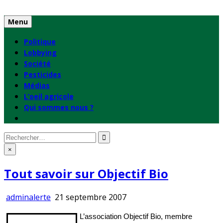
Skip
to
Menu
content
Politique
Lobbying
Société
Pesticides
Médias
L’oeil agricole
Qui sommes nous ?
Rechercher
:
×
Tout savoir sur Objectif Bio
adminalerte
21 septembre 2007
L’association Objectif Bio, membre